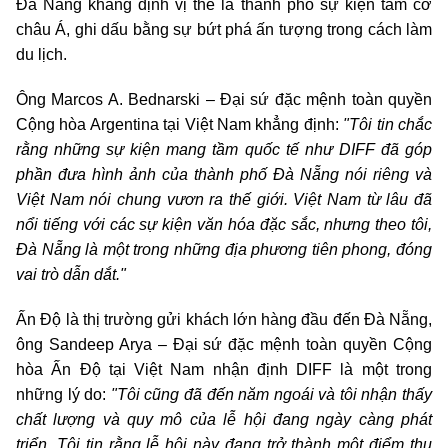
Đà Nẵng khẳng định vị thế là thành phố sự kiện tầm cỡ
châu Á, ghi dấu bằng sự bứt phá ấn tượng trong cách làm
du lịch.
Ông Marcos A. Bednarski – Đại sứ đặc mệnh toàn quyền
Cộng hòa Argentina tại Việt Nam khẳng định:
"Tôi tin chắc
rằng những sự kiện mang tầm quốc tế như DIFF đã góp
phần đưa hình ảnh của thành phố Đà Nẵng nói riêng và
Việt Nam nói chung vươn ra thế giới. Việt Nam từ lâu đã
nổi tiếng với các sự kiện văn hóa đặc sắc, nhưng theo tôi,
Đà Nẵng là một trong những địa phương tiên phong, đóng
vai trò dẫn dắt."
Ấn Độ là thị trường gửi khách lớn hàng đầu đến Đà Nẵng,
ông Sandeep Arya – Đại sứ đặc mệnh toàn quyền Cộng
hòa Ấn Độ tại Việt Nam nhận định DIFF là một trong
những lý do:
"Tôi cũng đã đến năm ngoái và tôi nhận thấy
chất lượng và quy mô của lễ hội đang ngày càng phát
triển. Tôi tin rằng lễ hội này đang trở thành một điểm thu