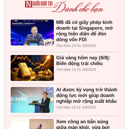
MB đã có giấy phép kinh
doanh tại Singapore, mở
rộng hiện diện để đón
dòng vốn FDI
Thứ Năm 20:00, 6/8/2026
Giá vàng hôm nay (6/8):
Biến động trái chiều
Thứ Năm 19:15, 6/8/2026
AI được kỳ vọng trở thành
động lực mới giúp doanh
nghiệp mở rộng xuất khẩu
Thứ Năm 18:16, 6/8/2026
Xem công an bắn súng
giữa màn khói, vừa bơi