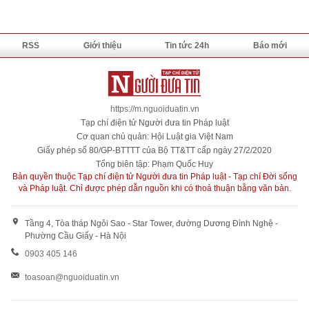
RSS
Giới thiệu
Tin tức 24h
Báo mới
https://m.nguoiduatin.vn
Tạp chí điện tử Người đưa tin Pháp luật
Cơ quan chủ quản: Hội Luật gia Việt Nam
Giấy phép số 80/GP-BTTTT của Bộ TT&TT cấp ngày 27/2/2020
Tổng biên tập: Phạm Quốc Huy
Bản quyền thuộc Tạp chí điện tử Người đưa tin Pháp luật - Tạp chí Đời sống
và Pháp luật. Chỉ được phép dẫn nguồn khi có thoả thuận bằng văn bản.
Tầng 4, Tòa tháp Ngôi Sao - Star Tower, đường Dương Đình Nghệ -
Phường Cầu Giấy - Hà Nội
0903 405 146
toasoan@nguoiduatin.vn