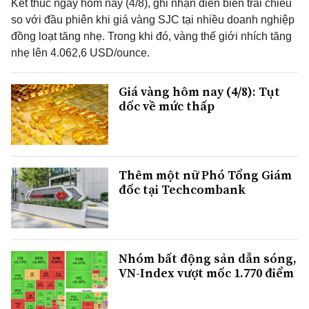
Kết thúc ngày hôm nay (4/8), ghi nhận diễn biến trái chiều
so với đầu phiên khi giá vàng SJC tại nhiều doanh nghiệp
đồng loạt tăng nhẹ. Trong khi đó, vàng thế giới nhích tăng
nhẹ lên 4.062,6 USD/ounce.
Giá vàng hôm nay (4/8): Tụt
dốc về mức thấp
Thêm một nữ Phó Tổng Giám
đốc tại Techcombank
Nhóm bất động sản dẫn sóng,
VN-Index vượt mốc 1.770 điểm