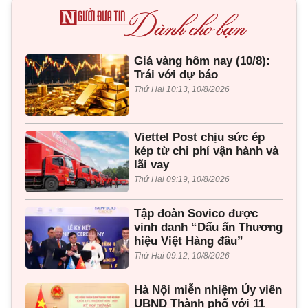
Giá vàng hôm nay (10/8):
Trái với dự báo
Thứ Hai 10:13, 10/8/2026
Viettel Post chịu sức ép
kép từ chi phí vận hành và
lãi vay
Thứ Hai 09:19, 10/8/2026
Tập đoàn Sovico được
vinh danh “Dấu ấn Thương
hiệu Việt Hàng đầu”
Thứ Hai 09:12, 10/8/2026
Hà Nội miễn nhiệm Ủy viên
UBND Thành phố với 11