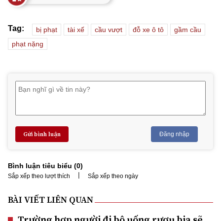
Tag:
bị phạt
tài xế
cầu vượt
đỗ xe ô tô
gầm cầu
phạt nặng
Gửi bình luận
Đăng nhập
Bình luận tiêu biểu (
0
)
|
Sắp xếp theo lượt thích
Sắp xếp theo ngày
BÀI VIẾT LIÊN QUAN
Trường hợp người đi bộ uống rượu bia sẽ