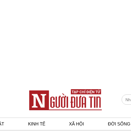
ẬT
KINH TẾ
XÃ HỘI
ĐỜI SỐNG