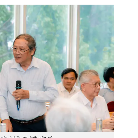
 nêu ý kiến tại buổi gặp gỡ.