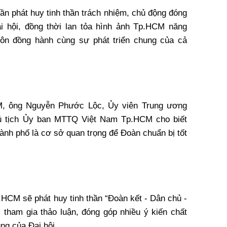
ần phát huy tinh thần trách nhiệm, chủ động đóng
i hội, đồng thời lan tỏa hình ảnh Tp.HCM năng
luôn đồng hành cùng sự phát triển chung của cả
M, ông Nguyễn Phước Lộc, Ủy viên Trung ương
ủ tịch Ủy ban MTTQ Việt Nam Tp.HCM cho biết
ành phố là cơ sở quan trọng để Đoàn chuẩn bị tốt
.HCM sẽ phát huy tinh thần “Đoàn kết - Dân chủ -
ực tham gia thảo luận, đóng góp nhiều ý kiến chất
ng của Đại hội.