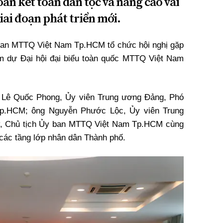
àn kết toàn dân tộc và nâng cao vai
iai đoạn phát triển mới.
 ban MTTQ Việt Nam
Tp.HCM
tổ chức hội nghị gặp
m dự Đại hội đại biểu toàn quốc MTTQ Việt Nam
g Lê Quốc Phong, Ủy viên Trung ương Đảng, Phó
p.HCM
; ông Nguyễn Phước Lộc, Ủy viên Trung
y, Chủ tịch Ủy ban MTTQ Việt Nam
Tp.HCM
cùng
o các tầng lớp nhân dân Thành phố.