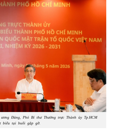
 ương Đảng, Phó Bí thư Thường trực Thành ủy Tp.HCM
t biểu tại buổi gặp gỡ.