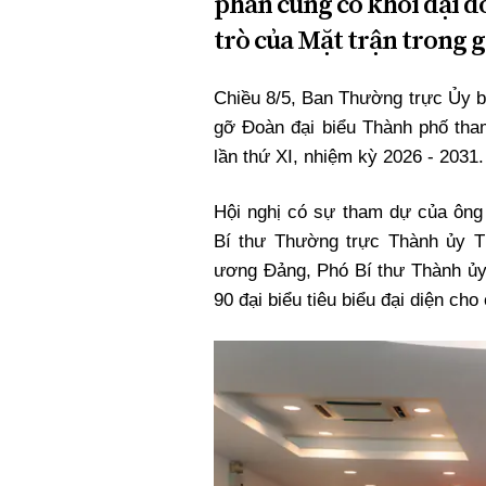
phần củng cố khối đại đo
Xi nhan Trái Phải
trò của Mặt trận trong g
Bạn đọc viết
Chiều 8/5, Ban Thường trực Ủy
gỡ Đoàn đại biểu Thành phố tha
lần thứ XI, nhiệm kỳ 2026 - 2031.
Hội nghị có sự tham dự của ôn
Bí thư Thường trực Thành ủy
T
ương Đảng, Phó Bí thư Thành ủ
90 đại biểu tiêu biểu đại diện ch