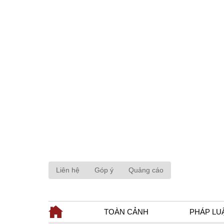
Liên hệ
Góp ý
Quảng cáo
TOÀN CẢNH
PHÁP LU