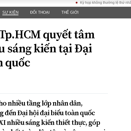
Kỳ họp không thường lệ thứ nhất, Quốc hộ
SỰ KIỆN
ĐỐI THOẠI
THẾ GIỚI
LUẬT
KINH TẾ
XÃ HỘI
ảy pháp
Bất động sản
Dân sinh
 Tp.HCM quyết tâm
Tài chính - Ngân
Giáo dục
luật gia
hàng
Văn hoá
 sáng kiến tại Đại
ều tra
Kinh tế vĩ mô
Môi trườn
i công dân
Hồ sơ doanh
n quốc
Giao thông
nghiệp
- Hình sự
Xu hướng thị
trường
Tiêu dùng và dư
luận
Công nghệ
 cho nhiều tầng lớp nhân dân,
đến Đại hội đại biểu toàn quốc
US
I nhiều sáng kiến thiết thực, góp