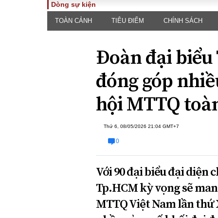
Dòng sự kiện
TOÀN CẢNH
TIÊU ĐIỂM
CHÍNH SÁCH
TOÀN CẢNH
PHÁP 
Tiêu điểm
Dòng ch
Đoàn đại biểu
luật
Chính sách
Góc nhìn 
Sự kiện
đóng góp nhiều
Hồ sơ đi
Đối thoại
Tiếng nó
hội MTTQ toà
Thế giới
An ninh 
Thứ 6, 08/05/2026 21:04 GMT+7
0
Với 90 đại biểu đại diện
Tp.HCM kỳ vọng sẽ mang 
ĐA CHIỀU
INFOC
MTTQ Việt Nam lần thứ X
Quan điểm