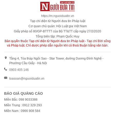
https://m.nguoiduatin.vn
Tạp chí điện tử Người đưa tin Pháp luật
Cơ quan chủ quản: Hội Luật gia Việt Nam
Giấy phép số 80/GP-BTTTT của Bộ TT&TT cấp ngày 27/2/2020
Tổng biên tập: Phạm Quốc Huy
Bản quyền thuộc Tạp chí điện tử Người đưa tin Pháp luật - Tạp chí Đời sống
và Pháp luật. Chỉ được phép dẫn nguồn khi có thoả thuận bằng văn bản.
Tầng 4, Tòa tháp Ngôi Sao - Star Tower, đường Dương Đình Nghệ -
Phường Cầu Giấy - Hà Nội
0903 405 146
toasoan@nguoiduatin.vn
BÁO GIÁ QUẢNG CÁO
Miền Bắc: 098 9033388
Miền Trung : 0912 329 293
Miền Nam : 0966 908 584