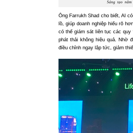
Sáng tạo năm 
Ông Farrukh Shad cho biết, AI có
lồ, giúp doanh nghiệp hiểu rõ h
có thể giám sát liên tục các quy
phát thải không hiệu quả. Nhờ đ
điều chỉnh ngay lập tức, giảm thi