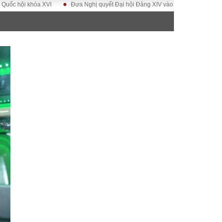
i khóa XVI
Đưa Nghị quyết Đại hội Đảng XIV vào cuộc sống
Hướng tớ
ĐỜI SỐNG
Gia đình
Sức khỏe
Cần biết
g
Cộng đồng mạng
 – Đô thị