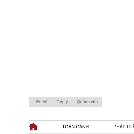
Liên hệ
Góp ý
Quảng cáo
TOÀN CẢNH
PHÁP LU