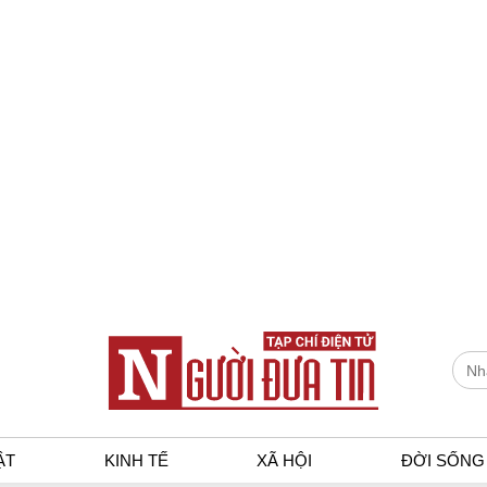
ẬT
KINH TẾ
XÃ HỘI
ĐỜI SỐNG