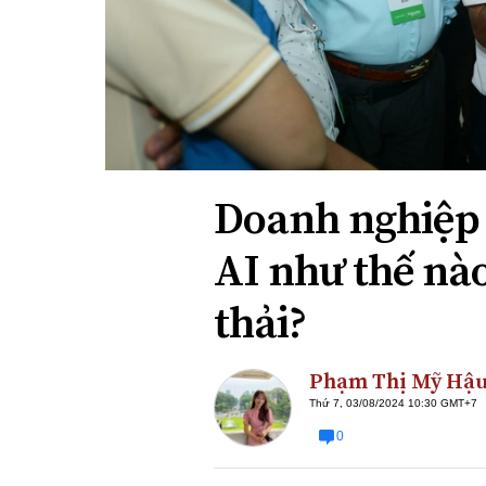
Xi nhan Trái Phải
Bạn đọc viết
Doanh nghiệp
AI như thế nà
thải?
Phạm Thị Mỹ Hậ
Thứ 7, 03/08/2024 10:30 GMT+7
0