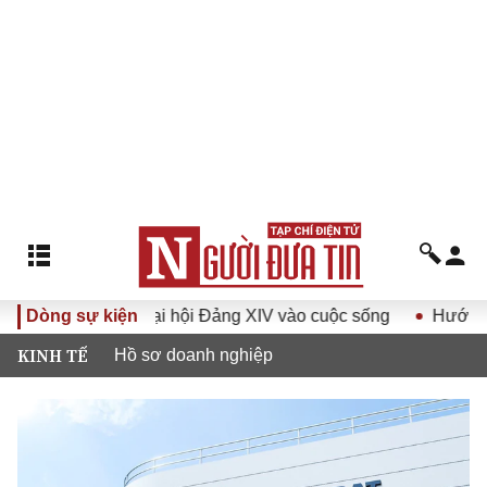
Nghị quyết Đại hội Đảng XIV vào cuộc sống
Dòng sự kiện
Hướng tới Đại
KINH TẾ
Hồ sơ doanh nghiệp