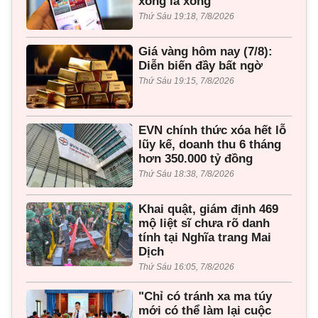
xong là xong”
Thứ Sáu 19:18, 7/8/2026
Giá vàng hôm nay (7/8):
Diễn biến đầy bất ngờ
Thứ Sáu 19:15, 7/8/2026
EVN chính thức xóa hết lỗ
lũy kế, doanh thu 6 tháng
hơn 350.000 tỷ đồng
Thứ Sáu 18:38, 7/8/2026
Khai quật, giám định 469
mộ liệt sĩ chưa rõ danh
tính tại Nghĩa trang Mai
Dịch
Thứ Sáu 16:05, 7/8/2026
"Chỉ có tránh xa ma túy
mới có thể làm lại cuộc