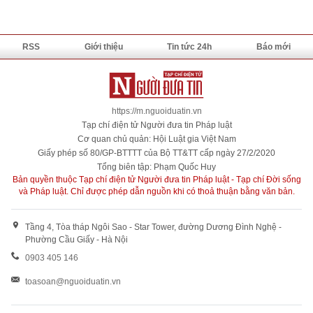
RSS
Giới thiệu
Tin tức 24h
Báo mới
https://m.nguoiduatin.vn
Tạp chí điện tử Người đưa tin Pháp luật
Cơ quan chủ quản: Hội Luật gia Việt Nam
Giấy phép số 80/GP-BTTTT của Bộ TT&TT cấp ngày 27/2/2020
Tổng biên tập: Phạm Quốc Huy
Bản quyền thuộc Tạp chí điện tử Người đưa tin Pháp luật - Tạp chí Đời sống
và Pháp luật. Chỉ được phép dẫn nguồn khi có thoả thuận bằng văn bản.
Tầng 4, Tòa tháp Ngôi Sao - Star Tower, đường Dương Đình Nghệ -
Phường Cầu Giấy - Hà Nội
0903 405 146
toasoan@nguoiduatin.vn