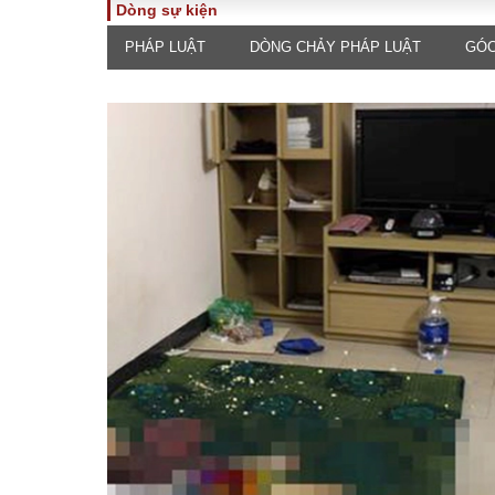
Dòng sự kiện
PHÁP LUẬT
DÒNG CHẢY PHÁP LUẬT
GÓC
TOÀN CẢNH
PHÁP 
Tiêu điểm
Dòng ch
luật
Chính sách
Góc nhìn 
Sự kiện
Hồ sơ đi
Đối thoại
Tiếng nó
Thế giới
An ninh 
ĐA CHIỀU
INFOC
Quan điểm