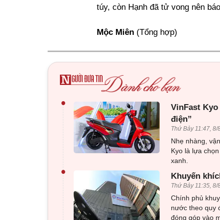
túy, còn Hạnh đã tử vong nên báo
Mộc Miên
(Tổng hợp)
•
VinFast Kyo
điện”
Thứ Bảy 11:47, 8/
Nhẹ nhàng, vận 
Kyo là lựa chọn
xanh.
•
Khuyến khíc
Thứ Bảy 11:35, 8/
Chính phủ khuy
nước theo quy đ
đóng góp vào mụ