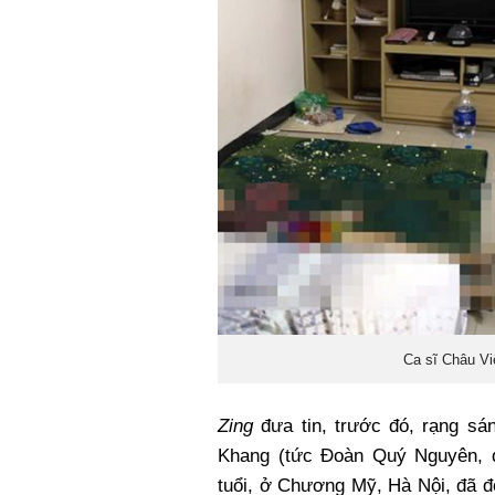
Ca sĩ Châu Việ
Zing
đưa tin, trước đó, rạng s
Khang (tức Đoàn Quý Nguyên, 
tuổi, ở Chương Mỹ, Hà Nội, đã đ