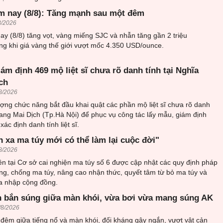
m nay (8/8): Tăng mạnh sau một đêm
8/2026
y (8/8) tăng vọt, vàng miếng SJC và nhẫn tăng gần 2 triệu
ng khi giá vàng thế giới vượt mốc 4.350 USD/ounce.
iám định 469 mộ liệt sĩ chưa rõ danh tính tại Nghĩa
ch
8/2026
ượng chức năng bắt đầu khai quật các phần mộ liệt sĩ chưa rõ danh
trang Mai Dịch (Tp.Hà Nội) để phục vụ công tác lấy mẫu, giám định
ác định danh tính liệt sĩ.
h xa ma túy mới có thể làm lại cuộc đời"
8/2026
n tại Cơ sở cai nghiện ma túy số 6 được cập nhật các quy định pháp
ng, chống ma túy, nâng cao nhận thức, quyết tâm từ bỏ ma túy và
òa nhập cộng đồng.
 bắn súng giữa màn khói, vừa bơi vừa mang súng AK
/8/2026
đêm giữa tiếng nổ và màn khói, đối kháng gậy ngắn, vượt vật cản