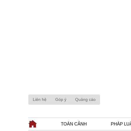
Liên hệ
Góp ý
Quảng cáo
TOÀN CẢNH
PHÁP LU