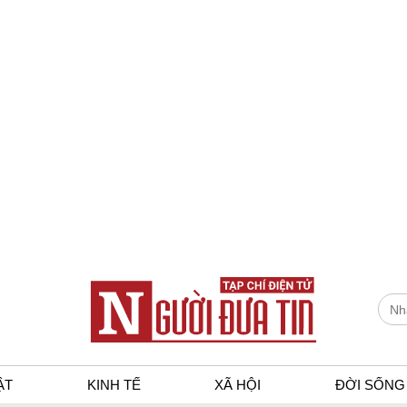
ẬT
KINH TẾ
XÃ HỘI
ĐỜI SỐNG