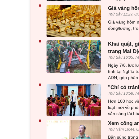
•
Giá vàng hô
Thứ Bảy 11:29, 8/
Giá vàng hôm na
đồng/lượng, tro
•
Khai quật, g
trang Mai Dị
Thứ Sáu 16:05, 7/
Ngày 7/8, lực l
tính tại Nghĩa 
ADN, góp phần x
•
"Chỉ có trán
Thứ Sáu 13:58, 7/
Hơn 100 học viê
luật mới về phò
sẵn sàng tái h
•
Xem công an
Thứ Năm 16:44, 6
Bắn súng trong 