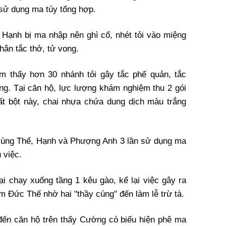
ử dụng ma túy tổng hợp.
 Hạnh bị ma nhập nên ghì cổ, nhét tỏi vào miệng
hân tắc thở, tử vong.
ìm thấy hơn 30 nhánh tỏi gây tắc phế quản, tắc
ng. Tại căn hộ, lực lượng khám nghiệm thu 2 gói
hất bột này, chai nhựa chứa dung dịch màu trắng
cùng Thế, Hạnh và Phượng Anh 3 lần sử dụng ma
 việc.
i chạy xuống tầng 1 kêu gào, kể lại việc gây ra
m Đức Thế nhờ hai "thầy cúng" đến làm lễ trừ tà.
 đến căn hộ trên thấy Cường có biểu hiện phê ma