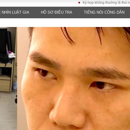
Kỳ họp không thường lệ thứ nhất, Quốc 
 NHÌN LUẬT GIA
HỒ SƠ ĐIỀU TRA
TIẾNG NÓI CÔNG DÂN
LUẬT
KINH TẾ
XÃ HỘI
ảy pháp
Bất động sản
Dân sinh
Tài chính - Ngân
Giáo dục
luật gia
hàng
Văn hoá
ều tra
Kinh tế vĩ mô
Môi trườn
i công dân
Hồ sơ doanh
Giao thông
nghiệp
- Hình sự
Xu hướng thị
trường
Tiêu dùng và dư
luận
Công nghệ
US