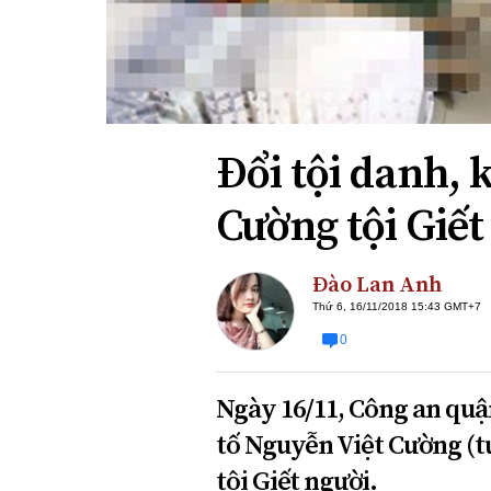
Xi nhan Trái Phải
Bạn đọc viết
Đổi tội danh, k
Cường tội Giết
Đào Lan Anh
Thứ 6, 16/11/2018 15:43 GMT+7
0
Ngày 16/11, Công an quận
tố Nguyễn Việt Cường (tứ
tội Giết người.