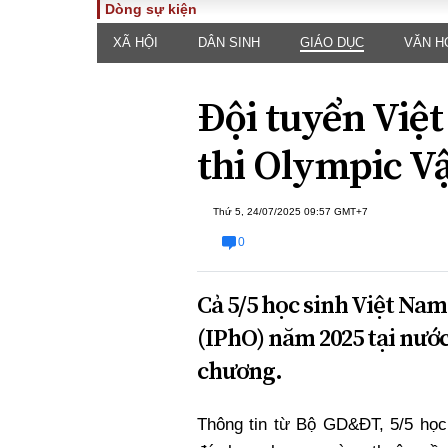
Dòng sự kiện
XÃ HỘI
DÂN SINH
GIÁO DỤC
VĂN H
TOÀN CẢNH
PHÁP 
Tiêu điểm
Dòng ch
Đội tuyển Việ
luật
Chính sách
Góc nhìn 
Sự kiện
thi Olympic Vậ
Hồ sơ đi
Đối thoại
Tiếng nó
Thế giới
Thứ 5, 24/07/2025 09:57 GMT+7
An ninh 
0
Cả 5/5 học sinh Việt Nam
(IPhO) năm 2025 tại nướ
chương.
ĐA CHIỀU
INFOC
Thông tin từ Bộ GD&ĐT, 5/5 học
Quan điểm