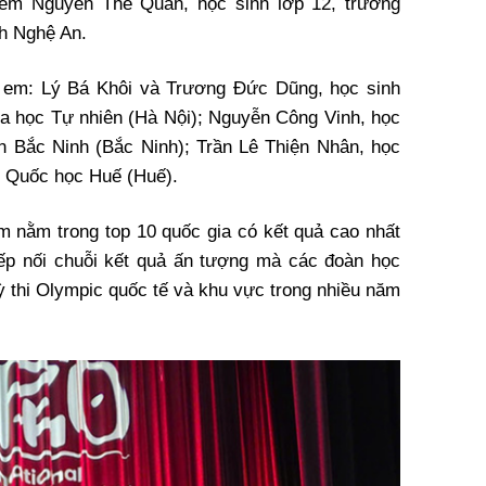
em Nguyễn Thế Quân, học sinh lớp 12, trường
h Nghệ An.
 em: Lý Bá Khôi và Trương Đức Dũng, học sinh
a học Tự nhiên (Hà Nội); Nguyễn Công Vinh, học
n Bắc Ninh (Bắc Ninh); Trần Lê Thiện Nhân, học
n Quốc học Huế (Huế).
am nằm trong top 10 quốc gia có kết quả cao nhất
iếp nối chuỗi kết quả ấn tượng mà các đoàn học
ỳ thi Olympic quốc tế và khu vực trong nhiều năm