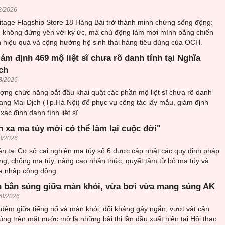
8/2026
itage Flagship Store 18 Hàng Bài trở thành minh chứng sống động:
 không đứng yên với ký ức, mà chủ động làm mới mình bằng chiến
h hiệu quả và cộng hưởng hệ sinh thái hàng tiêu dùng của OCH.
iám định 469 mộ liệt sĩ chưa rõ danh tính tại Nghĩa
ch
8/2026
ượng chức năng bắt đầu khai quật các phần mộ liệt sĩ chưa rõ danh
trang Mai Dịch (Tp.Hà Nội) để phục vụ công tác lấy mẫu, giám định
ác định danh tính liệt sĩ.
h xa ma túy mới có thể làm lại cuộc đời"
8/2026
n tại Cơ sở cai nghiện ma túy số 6 được cập nhật các quy định pháp
ng, chống ma túy, nâng cao nhận thức, quyết tâm từ bỏ ma túy và
òa nhập cộng đồng.
 bắn súng giữa màn khói, vừa bơi vừa mang súng AK
/8/2026
đêm giữa tiếng nổ và màn khói, đối kháng gậy ngắn, vượt vật cản
ng trên mặt nước mở là những bài thi lần đầu xuất hiện tại Hội thao