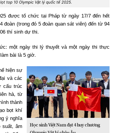
lọt top 10 Olympic Vật lý quốc tế 2025.
025 được tổ chức tại Pháp từ ngày 17/7 đến hết
4 đoàn (trong đó 5 đoàn quan sát viên) đến từ 94
6 thí sinh dự thi.
hức: một ngày thi lý thuyết và một ngày thi thực
làm bài là 5 giờ.
thể hiện sự
đại và các
ừ cấu trúc
iên hà, từ
ình thành
ạo bọt khí
ng ý nghĩa
Học sinh Việt Nam đạt 4 huy chương
p suất, âm
Olympic Vật lý châu Âu