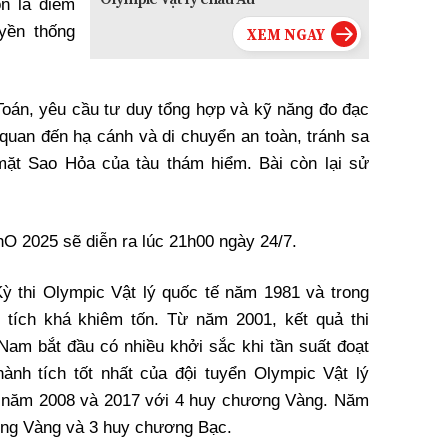
òn là điểm
yền thống
 Toán, yêu cầu tư duy tổng hợp và kỹ năng đo đạc
n quan đến hạ cánh và di chuyển an toàn, tránh sa
mặt Sao Hỏa của tàu thám hiểm. Bài còn lại sử
O 2025 sẽ diễn ra lúc 21h00 ngày 24/7.
ỳ thi Olympic Vật lý quốc tế năm 1981 và trong
 tích khá khiêm tốn. Từ năm 2001, kết quả thi
 Nam bắt đầu có nhiều khởi sắc khi tần suất đoạt
nh tích tốt nhất của đội tuyển Olympic Vật lý
c năm 2008 và 2017 với 4 huy chương Vàng. Năm
ơng Vàng và 3 huy chương Bạc.