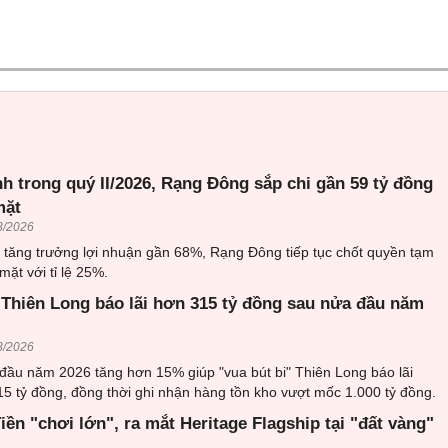
h trong quý II/2026, Rạng Đông sắp chi gần 59 tỷ đồng
mặt
8/2026
6 tăng trưởng lợi nhuận gần 68%, Rạng Đông tiếp tục chốt quyền tạm
mặt với tỉ lệ 25%.
 Thiên Long báo lãi hơn 315 tỷ đồng sau nửa đầu năm
8/2026
đầu năm 2026 tăng hơn 15% giúp "vua bút bi" Thiên Long báo lãi
5 tỷ đồng, đồng thời ghi nhận hàng tồn kho vượt mốc 1.000 tỷ đồng.
ền "chơi lớn", ra mắt Heritage Flagship tại "đất vàng"