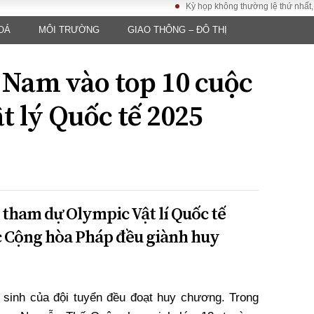
Kỳ họp không thường lệ thứ nhất, Quốc 
OÁ
MÔI TRƯỜNG
GIAO THÔNG – ĐÔ THỊ
LUẬT
KINH TẾ
XÃ HỘI
ảy pháp
Bất động sản
Dân sinh
t Nam vào top 10 cuộc
Tài chính - Ngân
Giáo dục
luật gia
hàng
Văn hoá
t lý Quốc tế 2025
ều tra
Kinh tế vĩ mô
Môi trườn
i công dân
Hồ sơ doanh
Giao thông
nghiệp
- Hình sự
Xu hướng thị
trường
Tiêu dùng và dư
 tham dự Olympic Vật lí Quốc tế
luận
c Cộng hòa Pháp đều giành huy
Công nghệ
US
 sinh của đội tuyển đều đoạt huy chương. Trong