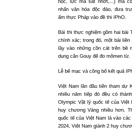
học, lực ma sát nhớt,...) mà c
nhấn văn hóa độc đáo, đưa tru
ẩm thực Pháp vào đề thi IPhO.
Bài thi thực nghiệm gồm hai bài
chính xác; trong đó, một bài liê
lầy vào những cồn cát trên bề 
dụng cân Gouy để đo mômen từ.
Lễ bế mạc và công bố kết quả IPh
Việt Nam lần đầu tiên tham dự K
nhiều năm tiếp đó đều có thành
Olympic Vật lý quốc tế của Việt
huy chương Vàng nhiều hơn. Thà
quốc tế của Việt Nam là vào cá
2024, Việt Nam giành 2 huy chư