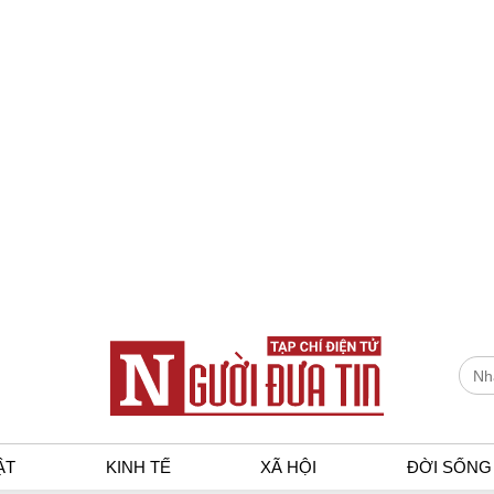
ẬT
KINH TẾ
XÃ HỘI
ĐỜI SỐNG