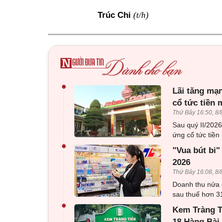
(t/h)
Trúc Chi
•
Lãi tăng mạn
cổ tức tiền 
Thứ Bảy 16:50, 8/
Sau quý II/202
ứng cổ tức tiền 
•
"Vua bút bi"
2026
Thứ Bảy 16:08, 8/
Doanh thu nửa 
sau thuế hơn 31
•
Kem Tràng Ti
18 Hàng Bài