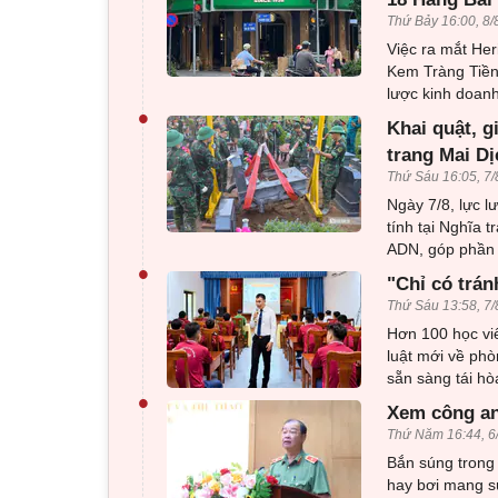
Thứ Bảy 16:00, 8/
Việc ra mắt Her
Kem Tràng Tiền
lược kinh doan
•
Khai quật, g
trang Mai Dị
Thứ Sáu 16:05, 7/
Ngày 7/8, lực l
tính tại Nghĩa 
ADN, góp phần x
•
"Chỉ có trán
Thứ Sáu 13:58, 7/
Hơn 100 học viê
luật mới về phò
sẵn sàng tái h
•
Xem công an
Thứ Năm 16:44, 6
Bắn súng trong 
hay bơi mang sú