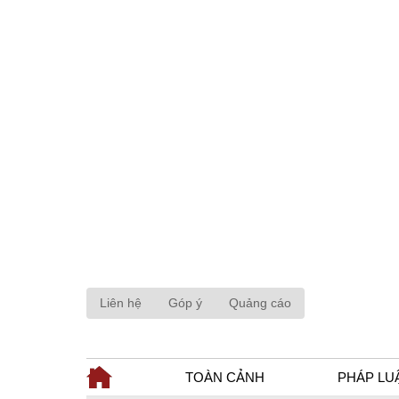
Liên hệ
Góp ý
Quảng cáo
TOÀN CẢNH
PHÁP LU