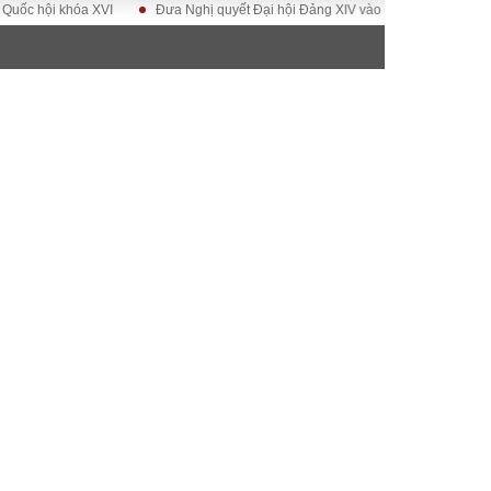
hội khóa XVI
Đưa Nghị quyết Đại hội Đảng XIV vào cuộc sống
Hướng t
ĐỜI SỐNG
Gia đình
Sức khỏe
Cần biết
g
Cộng đồng mạng
 – Đô thị