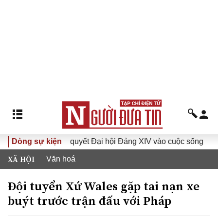
Đưa Nghị quyết Đại hội Đảng XIV vào cuộc sống
Dòng sự kiện
Hướng
XÃ HỘI
Văn hoá
Đội tuyển Xứ Wales gặp tai nạn xe
buýt trước trận đấu với Pháp