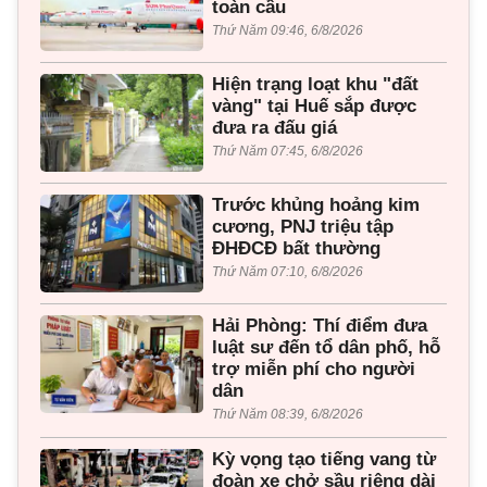
toàn cầu
Thứ Năm 09:46, 6/8/2026
Hiện trạng loạt khu "đất
vàng" tại Huế sắp được
đưa ra đấu giá
Thứ Năm 07:45, 6/8/2026
Trước khủng hoảng kim
cương, PNJ triệu tập
ĐHĐCĐ bất thường
Thứ Năm 07:10, 6/8/2026
Hải Phòng: Thí điểm đưa
luật sư đến tổ dân phố, hỗ
trợ miễn phí cho người
dân
Thứ Năm 08:39, 6/8/2026
Kỳ vọng tạo tiếng vang từ
đoàn xe chở sầu riêng dài