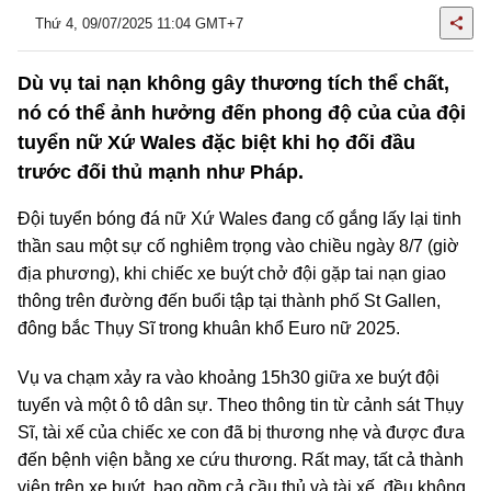
Thứ 4, 09/07/2025 11:04 GMT+7
Dù vụ tai nạn không gây thương tích thể chất,
nó có thể ảnh hưởng đến phong độ của của đội
tuyển nữ Xứ Wales đặc biệt khi họ đối đầu
trước đối thủ mạnh như Pháp.
Đội tuyển bóng đá nữ Xứ Wales đang cố gắng lấy lại tinh
thần sau một sự cố nghiêm trọng vào chiều ngày 8/7 (giờ
địa phương), khi chiếc xe buýt chở đội gặp tai nạn giao
thông trên đường đến buổi tập tại thành phố St Gallen,
đông bắc Thụy Sĩ trong khuân khổ Euro nữ 2025.
Vụ va chạm xảy ra vào khoảng 15h30 giữa xe buýt đội
tuyển và một ô tô dân sự. Theo thông tin từ cảnh sát Thụy
Sĩ, tài xế của chiếc xe con đã bị thương nhẹ và được đưa
đến bệnh viện bằng xe cứu thương. Rất may, tất cả thành
viên trên xe buýt, bao gồm cả cầu thủ và tài xế, đều không