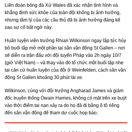
Liên đoàn bóng đá Xứ Wales đã xác nhận tình hình và
khẳng định sức khỏe của toàn đội không bị ảnh hưởng,
nhưng tâm lý của các cầu thủ đã bị ảnh hưởng đáng kể
sau sự cố bất ngờ này.
Huấn luyện viên trưởng Rhian Wilkinson ngay lập tức hủy
bỏ buổi tập mở một phần tại sân vận động St Gallen – nơi
sẽ diễn ra trận đấu với đội tuyển Pháp vào 2h ngày 10/7
(giờ Việt Nam) – và thay vào đó tổ chức một buổi tập nhẹ
tại căn cứ huấn luyện của đội ở Weinfelden, cách sân vận
động St Gallen khoảng 30 phút lái xe.
Wilkinson, cùng với đội trưởng Angharad James và giám
đốc truyền thông Owain Harries, không có mặt trên xe buýt
vào thời điểm tai nạn xảy ra do họ đã đi bằng ô tô riêng
đến sân vận động để tham dự cuộc họp báo.