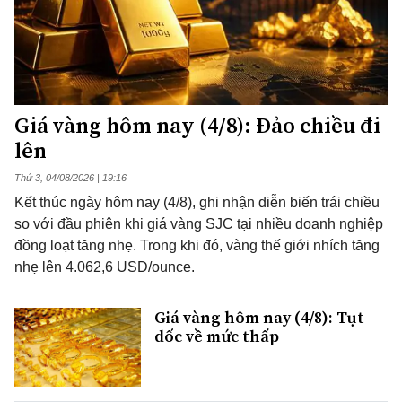
Giá vàng hôm nay (4/8): Đảo chiều đi
lên
Thứ 3, 04/08/2026 | 19:16
Kết thúc ngày hôm nay (4/8), ghi nhận diễn biến trái chiều
so với đầu phiên khi giá vàng SJC tại nhiều doanh nghiệp
đồng loạt tăng nhẹ. Trong khi đó, vàng thế giới nhích tăng
nhẹ lên 4.062,6 USD/ounce.
Giá vàng hôm nay (4/8): Tụt
dốc về mức thấp