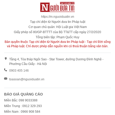
https://m.nguoiduatin.vn
Tạp chí điện tử Người đưa tin Pháp luật
Cơ quan chủ quản: Hội Luật gia Việt Nam
Giấy phép số 80/GP-BTTTT của Bộ TT&TT cấp ngày 27/2/2020
Tổng biên tập: Phạm Quốc Huy
Bản quyền thuộc Tạp chí điện tử Người đưa tin Pháp luật - Tạp chí Đời sống
và Pháp luật. Chỉ được phép dẫn nguồn khi có thoả thuận bằng văn bản.
Tầng 4, Tòa tháp Ngôi Sao - Star Tower, đường Dương Đình Nghệ -
Phường Cầu Giấy - Hà Nội
0903 405 146
toasoan@nguoiduatin.vn
BÁO GIÁ QUẢNG CÁO
Miền Bắc: 098 9033388
Miền Trung : 0912 329 293
Miền Nam : 0966 908 584