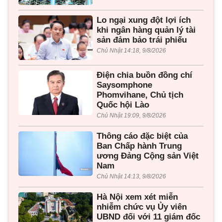
Lo ngại xung đột lợi ích
khi ngân hàng quản lý tài
sản đảm bảo trái phiếu
Chủ Nhật 14:18, 9/8/2026
Điện chia buồn đồng chí
Saysomphone
Phomvihane, Chủ tịch
Quốc hội Lào
Chủ Nhật 19:09, 9/8/2026
Thông cáo đặc biệt của
Ban Chấp hành Trung
ương Đảng Cộng sản Việt
Nam
Chủ Nhật 14:13, 9/8/2026
Hà Nội xem xét miễn
nhiễm chức vụ Ủy viên
UBND đối với 11 giám đốc