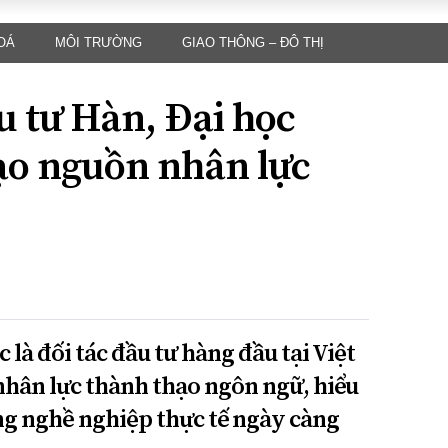
Kỳ
OÁ
MÔI TRƯỜNG
GIAO THÔNG – ĐÔ THỊ
LUẬT
KINH TẾ
XÃ HỘI
ảy pháp
Bất động sản
Dân sinh
u tư Hàn, Đại học
Tài chính - Ngân
Giáo dục
luật gia
hàng
Văn hoá
ạo nguồn nhân lực
ều tra
Kinh tế vĩ mô
Môi trườn
i công dân
Hồ sơ doanh
Giao thông
nghiệp
- Hình sự
Xu hướng thị
trường
Tiêu dùng và dư
luận
Công nghệ
là đối tác đầu tư hàng đầu tại Việt
hân lực thành thạo ngôn ngữ, hiểu
US
ăng nghề nghiệp thực tế ngày càng