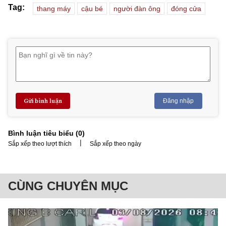
Tag:
thang máy
cậu bé
người đàn ông
đóng cửa
Gửi bình luận
Đăng nhập
Bình luận tiêu biểu (
0
)
|
Sắp xếp theo lượt thích
Sắp xếp theo ngày
CÙNG CHUYÊN MỤC