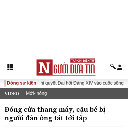
I
Dòng sự kiện
Đưa Nghị quyết Đại hội Đảng XIV vào cuộc sống
Hư
VIDEO
Mới- nóng
Đóng cửa thang máy, cậu bé bị
người đàn ông tát tới tấp