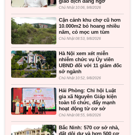
giao dịch đáng ngờ
Chủ Nhật 10:06, 9/8/2026
Cận cảnh khu chợ cũ hơn
10.000m2 bỏ hoang nhiều
năm, cỏ mọc um tùm
Chủ Nhật 08:53, 9/8/2026
Hà Nội xem xét miễn
nhiễm chức vụ Ủy viên
UBND đối với 11 giám đốc
sở ngành
Chủ Nhật 10:52, 9/8/2026
Hải Phòng: Chi hội Luật
gia xã Nguyên Giáp kiện
toàn tổ chức, đẩy mạnh
hoạt động từ cơ sở
Chủ Nhật 08:55, 9/8/2026
Bắc Ninh: 570 cơ sở nhà,
đất dôi dư và hơn 500 cơ