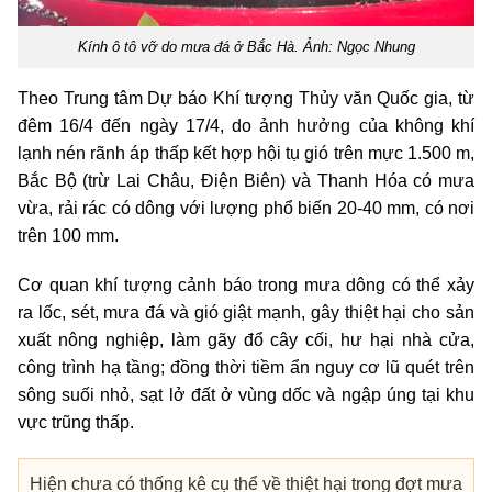
Kính ô tô vỡ do mưa đá ở Bắc Hà. Ảnh: Ngọc Nhung
Theo Trung tâm Dự báo Khí tượng Thủy văn Quốc gia, từ
đêm 16/4 đến ngày 17/4, do ảnh hưởng của không khí
lạnh nén rãnh áp thấp kết hợp hội tụ gió trên mực 1.500 m,
Bắc Bộ (trừ Lai Châu, Điện Biên) và Thanh Hóa có mưa
vừa, rải rác có dông với lượng phổ biến 20-40 mm, có nơi
trên 100 mm.
Cơ quan khí tượng cảnh báo trong mưa dông có thể xảy
ra lốc, sét, mưa đá và gió giật mạnh, gây thiệt hại cho sản
xuất nông nghiệp, làm gãy đổ cây cối, hư hại nhà cửa,
công trình hạ tầng; đồng thời tiềm ẩn nguy cơ lũ quét trên
sông suối nhỏ, sạt lở đất ở vùng dốc và ngập úng tại khu
vực trũng thấp.
Hiện chưa có thống kê cụ thể về thiệt hại trong đợt mưa