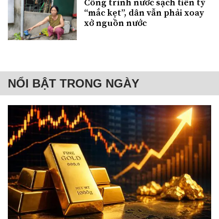
Công trình nước sạch tiền tỷ
“mắc kẹt”, dân vẫn phải xoay
xở nguồn nước
NỔI BẬT TRONG NGÀY