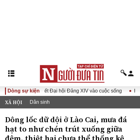
a Nghị quyết Đại hội Đảng XIV vào cuộc sống
Dòng sự kiện
Hướng tới 
XÃ HỘI
Dân sinh
Dông lốc dữ dội ở Lào Cai, mưa đá
hạt to như chén trút xuống giữa
đêm, thiệt hại chưa thể thống kê