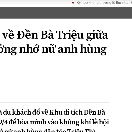
Kỳ họp không thường lệ thứ nhất, Quốc hội khó
LUẬT
KINH TẾ
XÃ HỘI
ảy pháp
Bất động sản
Dân sinh
 về Đền Bà Triệu giữa
Tài chính - Ngân
Giáo dục
luật gia
hàng
Văn hoá
ởng nhớ nữ anh hùng
ều tra
Kinh tế vĩ mô
Môi trườn
i công dân
Hồ sơ doanh
Giao thông
nghiệp
- Hình sự
Xu hướng thị
trường
Tiêu dùng và dư
luận
Công nghệ
 du khách đổ về Khu di tích Đền Bà
US
9/4 để hòa mình vào không khí lễ hội
 nữ anh hùng dân tộc Triệu Thị