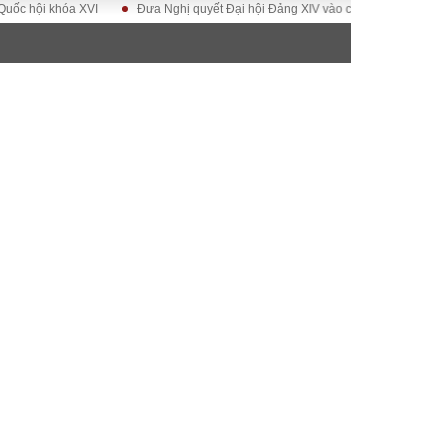
a XVI
Đưa Nghị quyết Đại hội Đảng XIV vào cuộc sống
Hướng tới Đại
ĐỜI SỐNG
Gia đình
Sức khỏe
Cần biết
g
Cộng đồng mạng
 – Đô thị