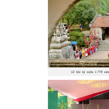
Lễ hội kỷ niệm 1.778 nă