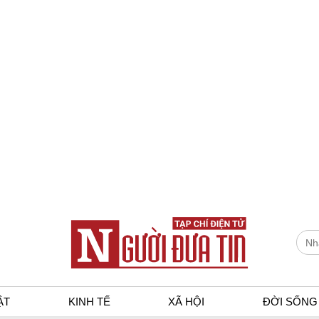
ẬT
KINH TẾ
XÃ HỘI
ĐỜI SỐNG