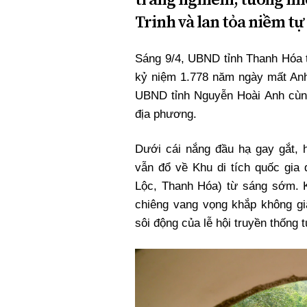
Xi nhan Trái Phải
Trinh và lan tỏa niềm tự 
Bạn đọc viết
Sáng 9/4, UBND tỉnh Thanh Hóa 
kỷ niệm 1.778 năm ngày mất Anh 
UBND tỉnh Nguyễn Hoài Anh cùn
địa phương.
Dưới cái nắng đầu hạ gay gắt,
vẫn đổ về Khu di tích quốc gia 
Lộc, Thanh Hóa) từ sáng sớm. Kh
chiêng vang vọng khắp không gi
sôi động của lễ hội truyền thống 