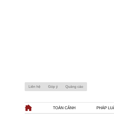
Liên hệ
Góp ý
Quảng cáo
TOÀN CẢNH
PHÁP LU