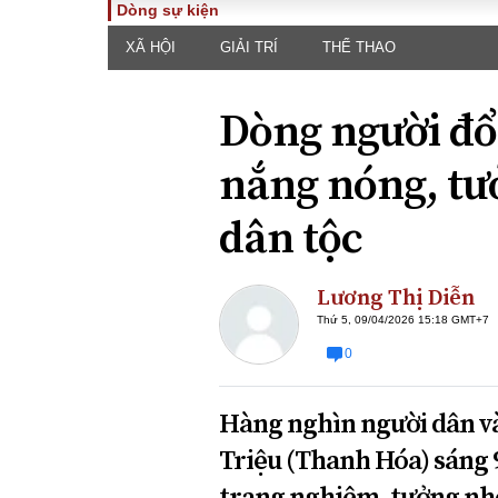
Dòng sự kiện
XÃ HỘI
GIẢI TRÍ
THỂ THAO
TOÀN CẢNH
PHÁP 
Tiêu điểm
Dòng ch
Dòng người đổ
luật
Chính sách
Góc nhìn 
Sự kiện
nắng nóng, tư
Hồ sơ đi
Đối thoại
Tiếng nó
dân tộc
Thế giới
An ninh 
Lương Thị Diễn
Thứ 5, 09/04/2026 15:18 GMT+7
0
Hàng nghìn người dân và
ĐA CHIỀU
INFOC
Triệu (Thanh Hóa) sáng 
Quan điểm
trang nghiêm, tưởng nhớ