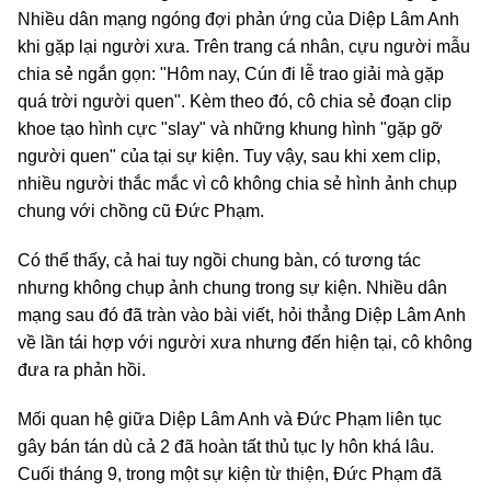
Nhiều dân mạng ngóng đợi phản ứng của Diệp Lâm Anh
khi gặp lại người xưa. Trên trang cá nhân, cựu người mẫu
chia sẻ ngắn gọn: "Hôm nay, Cún đi lễ trao giải mà gặp
quá trời người quen". Kèm theo đó, cô chia sẻ đoạn clip
khoe tạo hình cực "slay" và những khung hình "gặp gỡ
người quen" của tại sự kiện. Tuy vậy, sau khi xem clip,
nhiều người thắc mắc vì cô không chia sẻ hình ảnh chụp
chung với chồng cũ Đức Phạm.
Có thể thấy, cả hai tuy ngồi chung bàn, có tương tác
nhưng không chụp ảnh chung trong sự kiện. Nhiều dân
mạng sau đó đã tràn vào bài viết, hỏi thẳng Diệp Lâm Anh
về lần tái hợp với người xưa nhưng đến hiện tại, cô không
đưa ra phản hồi.
Mối quan hệ giữa Diệp Lâm Anh và Đức Phạm liên tục
gây bán tán dù cả 2 đã hoàn tất thủ tục ly hôn khá lâu.
Cuối tháng 9, trong một sự kiện từ thiện, Đức Phạm đã