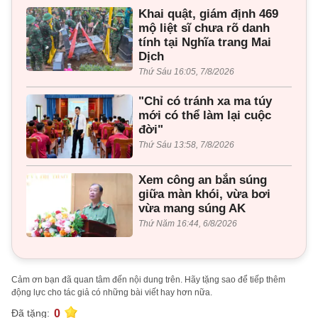
Khai quật, giám định 469
mộ liệt sĩ chưa rõ danh
tính tại Nghĩa trang Mai
Dịch
Thứ Sáu 16:05, 7/8/2026
"Chỉ có tránh xa ma túy
mới có thể làm lại cuộc
đời"
Thứ Sáu 13:58, 7/8/2026
Xem công an bắn súng
giữa màn khói, vừa bơi
vừa mang súng AK
Thứ Năm 16:44, 6/8/2026
Cảm ơn bạn đã quan tâm đến nội dung trên. Hãy tặng sao để tiếp thêm
động lực cho tác giả có những bài viết hay hơn nữa.
0
Đã tặng: