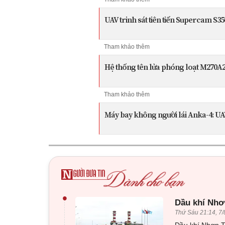
UAV trinh sát tiên tiến Supercam S3
Tham khảo thêm
Hệ thống tên lửa phóng loạt M270A2
Tham khảo thêm
Máy bay không người lái Anka-4: UAV
•
Dầu khí Nhơn
Thứ Sáu 21:14, 7/