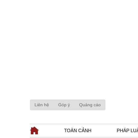
Liên hệ
Góp ý
Quảng cáo
TOÀN CẢNH
PHÁP LU