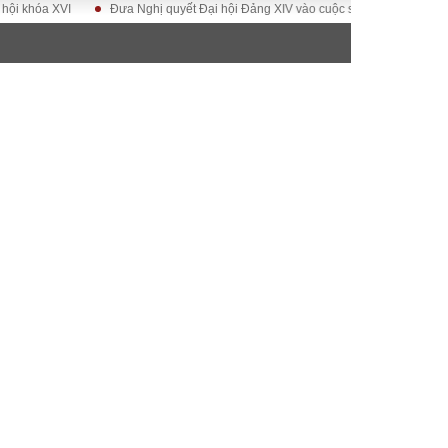
 XVI
Đưa Nghị quyết Đại hội Đảng XIV vào cuộc sống
Hướng tới Đại 
ĐỜI SỐNG
Gia đình
Sức khỏe
Cần biết
g
Cộng đồng mạng
 – Đô thị