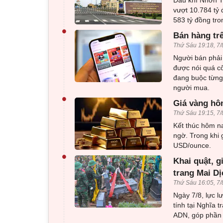
Dầu khí Nhơn Tr
vượt 10.784 tỷ 
583 tỷ đồng tro
•
Bán hàng tr
Thứ Sáu 19:18, 7/
Người bán phải 
được nói quá c
đang buộc từng 
người mua.
•
Giá vàng hôm
Thứ Sáu 19:15, 7/
Kết thúc hôm na
ngờ. Trong khi 
USD/ounce.
•
Khai quật, g
trang Mai Dị
Thứ Sáu 16:05, 7/
Ngày 7/8, lực l
tính tại Nghĩa 
ADN, góp phần x