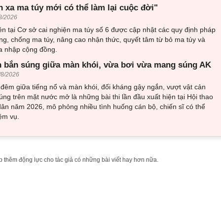
h xa ma túy mới có thể làm lại cuộc đời"
8/2026
n tại Cơ sở cai nghiện ma túy số 6 được cập nhật các quy định pháp
ng, chống ma túy, nâng cao nhận thức, quyết tâm từ bỏ ma túy và
òa nhập cộng đồng.
 bắn súng giữa màn khói, vừa bơi vừa mang súng AK
/8/2026
đêm giữa tiếng nổ và màn khói, đối kháng gậy ngắn, vượt vật cản
ng trên mặt nước mở là những bài thi lần đầu xuất hiện tại Hội thao
ân năm 2026, mô phỏng nhiều tình huống cán bộ, chiến sĩ có thể
ệm vụ.
 thêm động lực cho tác giả có những bài viết hay hơn nữa.