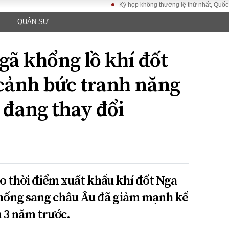
Kỳ họp không thường lệ thứ nhất, Quốc hội khóa
QUÂN SỰ
LUẬT
KINH TẾ
XÃ HỘI
ảy pháp
Bất động sản
Dân sinh
gã khổng lồ khí đốt
Tài chính - Ngân
Giáo dục
luật gia
hàng
Văn hoá
 cảnh bức tranh năng
ều tra
Kinh tế vĩ mô
Môi trườn
i công dân
Hồ sơ doanh
 đang thay đổi
Giao thông
nghiệp
- Hình sự
Xu hướng thị
trường
Tiêu dùng và dư
luận
Công nghệ
ào thời điểm xuất khẩu khí đốt Nga
hống sang châu Âu đã giảm mạnh kể
US
 3 năm trước.