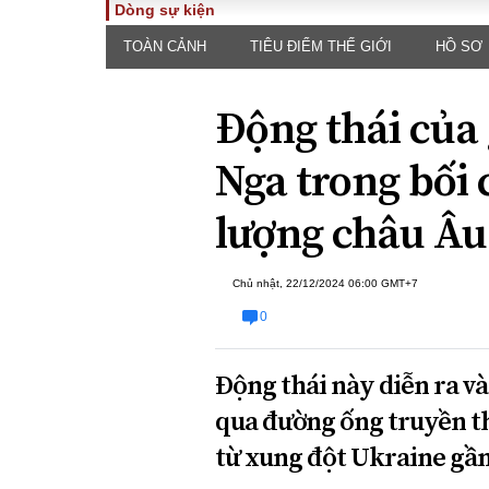
Dòng sự kiện
TOÀN CẢNH
TIÊU ĐIỂM THẾ GIỚI
HỒ SƠ
TOÀN CẢNH
PHÁP 
Tiêu điểm
Dòng ch
Động thái của 
luật
Chính sách
Góc nhìn 
Sự kiện
Nga trong bối
Hồ sơ đi
Đối thoại
Tiếng nó
lượng châu Âu
Thế giới
An ninh 
Chủ nhật, 22/12/2024 06:00 GMT+7
0
Động thái này diễn ra v
qua đường ống truyền t
ĐA CHIỀU
INFOC
từ xung đột Ukraine gần
Quan điểm