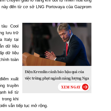
nh chuyến giao lô hàng khí đốt tự nhiên hóa lỏng
àng này đến từ cơ sở LNG Portovaya của Gazprom
tàu Cool
ng lưu trữ
 Italy tại
ẫn dữ liệu
p dữ liệu
chính toàn
Điện Kremlin cảnh báo hậu quả của
việc trừng phạt ngành năng lượng Nga
 điểm xuất
ng truyền
ạnh kể từ
 trong khi
iển vẫn tiếp tục mở rộng.