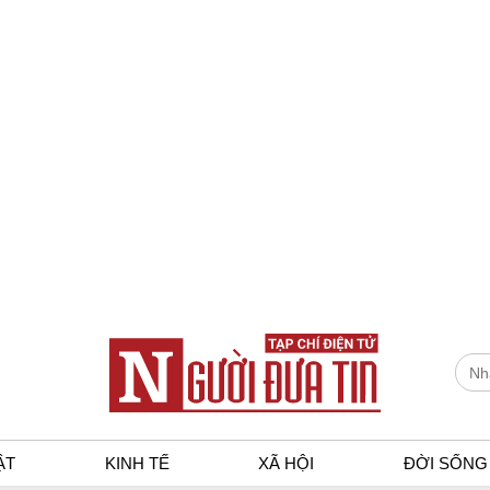
ẬT
KINH TẾ
XÃ HỘI
ĐỜI SỐNG