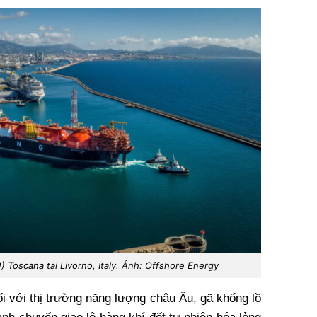
) Toscana tại Livorno, Italy. Ảnh: Offshore Energy
ối với thị trường năng lượng châu Âu, gã khổng lồ