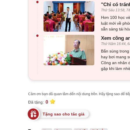
•
"Chỉ có trán
Thứ Sáu 13:58, 7/
Hơn 100 học viê
luật mới về phò
sẵn sàng tái h
•
Xem công an
Thứ Năm 16:44, 6
Bắn súng trong 
hay bơi mang sú
Công an nhân d
gặp khi làm nhi
Cảm ơn bạn đã quan tâm đến nội dung trên. Hãy tặng sao để tiếp
0
Đã tặng:
Tặng sao cho tác giả