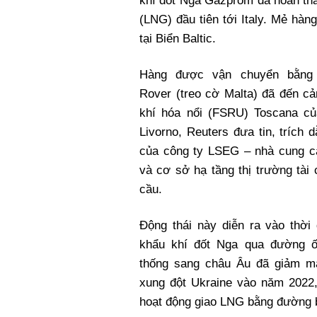
khí đốt Nga Gazprom đã hoàn thà
(LNG) đầu tiên tới Italy. Mẻ h
tại Biển Baltic.
Hàng được vận chuyển bằng 
Rover (treo cờ Malta) đã đến cả
khí hóa nổi (FSRU) Toscana của
Livorno, Reuters đưa tin, trích d
của công ty LSEG – nhà cung cấ
và cơ sở hạ tầng thị trường tài 
cầu.
Động thái này diễn ra vào thời
khẩu khí đốt Nga qua đường ố
thống sang châu Âu đã giảm m
xung đột Ukraine vào năm 2022,
hoạt động giao LNG bằng đường b