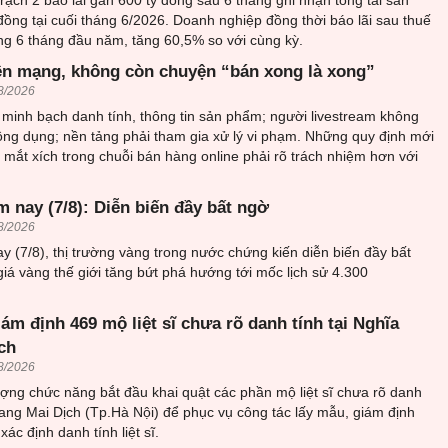
ạch 2 báo lãi gần 600 tỷ đồng sau 6 tháng ghi nhận tổng tài sản
đồng tại cuối tháng 6/2026. Doanh nghiệp đồng thời báo lãi sau thuế
ng 6 tháng đầu năm, tăng 60,5% so với cùng kỳ.
ên mạng, không còn chuyện “bán xong là xong”
8/2026
minh bạch danh tính, thông tin sản phẩm; người livestream không
ông dụng; nền tảng phải tham gia xử lý vi phạm. Những quy định mới
mắt xích trong chuỗi bán hàng online phải rõ trách nhiệm hơn với
 nay (7/8): Diễn biến đầy bất ngờ
8/2026
y (7/8), thị trường vàng trong nước chứng kiến diễn biến đầy bất
giá vàng thế giới tăng bứt phá hướng tới mốc lịch sử 4.300
iám định 469 mộ liệt sĩ chưa rõ danh tính tại Nghĩa
ch
8/2026
ượng chức năng bắt đầu khai quật các phần mộ liệt sĩ chưa rõ danh
trang Mai Dịch (Tp.Hà Nội) để phục vụ công tác lấy mẫu, giám định
ác định danh tính liệt sĩ.