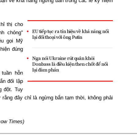
 luận về khả năng ngừng bắn trong các lễ kỷ niệm
hỉ thị cho
EU tiếp tục ra tín hiệu về khả năng nối
nh chóng"
lại đối thoại với ông Putin
êu gọi Mỹ
hiện đúng
Nga nói Ukraine rút quân khỏi
Donbass là điều kiện then chốt để nối
lại đàm phán
 tuần hỗn
ắn đối lập
g đột. Tuy
ý rằng đây chỉ là ngừng bắn tạm thời, không phải
cow Times)