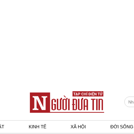
ẬT
KINH TẾ
XÃ HỘI
ĐỜI SỐNG