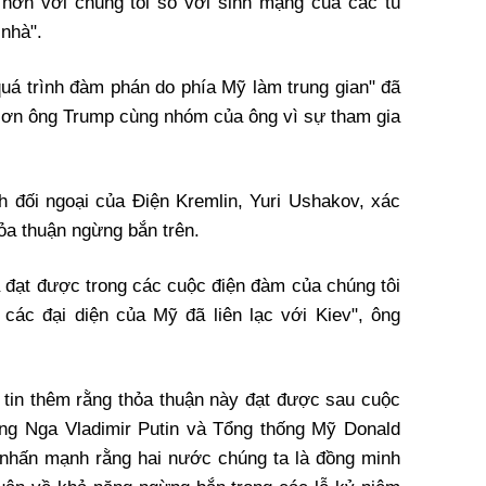
 hơn với chúng tôi so với sinh mạng của các tù
nhà".
quá trình đàm phán do phía Mỹ làm trung gian" đã
 ơn ông Trump cùng nhóm của ông vì sự tham gia
 đối ngoại của Điện Kremlin, Yuri Ushakov, xác
ỏa thuận ngừng bắn trên.
ã đạt được trong các cuộc điện đàm của chúng tôi
các đại diện của Mỹ đã liên lạc với Kiev", ông
 tin thêm rằng thỏa thuận này đạt được sau cuộc
ng Nga Vladimir Putin và Tổng thống Mỹ Donald
"nhấn mạnh rằng hai nước chúng ta là đồng minh