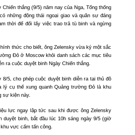
 Chiến thắng (9/5) năm nay của Nga, Tổng thống
có những động thái ngoại giao và quân sự đáng
 thời để đổi lấy việc trao trả tù binh và ngừng
 chính thức cho biết, ông Zelensky vừa ký một sắc
trường Đỏ ở Moscow khỏi danh sách các mục tiêu
ễn ra cuộc duyệt binh Ngày Chiến thắng.
8/5, cho phép cuộc duyệt binh diễn ra tại thủ đô
a lý cụ thể xung quanh Quảng trường Đỏ là khu
 sự kiện này.
iệu lực ngay lập tức sau khi được ông Zelensky
n duyệt binh, bắt đầu lúc 10h sáng ngày 9/5 (giờ
c khu vực cấm tấn công.