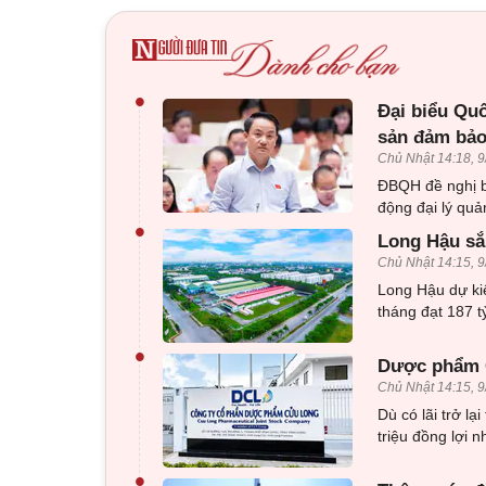
•
Đại biểu Quố
sản đảm bảo 
Chủ Nhật 14:18, 9
ĐBQH đề nghị bổ
động đại lý quả
•
Long Hậu sắp
Chủ Nhật 14:15, 9
Long Hậu dự kiế
tháng đạt 187 
•
Dược phẩm C
Chủ Nhật 14:15, 9
Dù có lãi trở l
triệu đồng lợi 
•