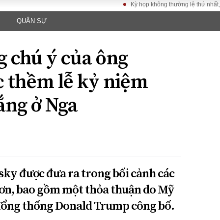
Kỳ họp không thường lệ thứ nhất, Quốc 
QUÂN SỰ
LUẬT
KINH TẾ
XÃ HỘI
ảy pháp
Bất động sản
Dân sinh
g chú ý của ông
Tài chính - Ngân
Giáo dục
luật gia
hàng
Văn hoá
c thềm lễ kỷ niệm
ều tra
Kinh tế vĩ mô
Môi trườn
i công dân
Hồ sơ doanh
ắng ở Nga
Giao thông
nghiệp
- Hình sự
Xu hướng thị
trường
Tiêu dùng và dư
luận
Công nghệ
sky được đưa ra trong bối cảnh các
hơn, bao gồm một thỏa thuận do Mỹ
US
 Tổng thống Donald Trump công bố.