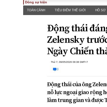
Dòng sự kiện
TOÀN CẢNH
TIÊU ĐIỂM THẾ GIỚI
HỒ SƠ
TOÀN CẢNH
PHÁP 
Tiêu điểm
Dòng ch
Động thái đán
luật
Chính sách
Góc nhìn 
Sự kiện
Zelensky trướ
Hồ sơ đi
Đối thoại
Tiếng nó
Ngày Chiến th
Thế giới
An ninh 
Thứ 7, 09/05/2026 09:38 GMT+7
0
Động thái của ông Zelen
nỗ lực ngoại giao rộng 
ĐA CHIỀU
INFOC
làm trung gian và được
Quan điểm