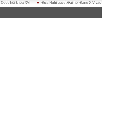
hội khóa XVI
Đưa Nghị quyết Đại hội Đảng XIV vào cuộc sống
Hướng 
ĐỜI SỐNG
Gia đình
Sức khỏe
Cần biết
g
Cộng đồng mạng
 – Đô thị