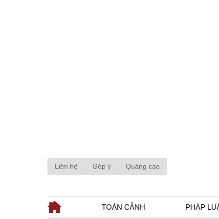
Liên hệ
Góp ý
Quảng cáo
TOÀN CẢNH
PHÁP LU