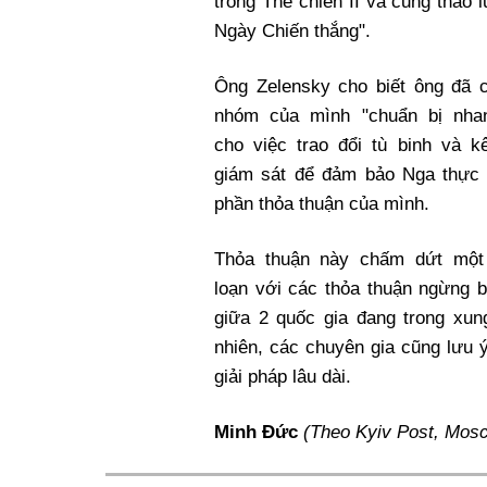
trong Thế chiến II và cũng thảo
Ngày Chiến thắng".
Ông Zelensky cho biết ông đã c
nhóm của mình "chuẩn bị nha
cho việc trao đổi tù binh và k
giám sát để đảm bảo Nga thực 
phần thỏa thuận của mình.
Thỏa thuận này chấm dứt một
loạn với các thỏa thuận ngừng b
giữa 2 quốc gia đang trong xun
nhiên, các chuyên gia cũng lưu 
giải pháp lâu dài.
Minh Đức
(Theo Kyiv Post, Mos