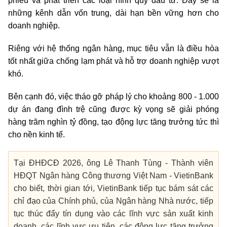
phiếu và phát triển các loại hình quỹ đầu tư. Đây sẽ là
những kênh dẫn vốn trung, dài hạn bền vững hơn cho
doanh nghiệp.
Riêng với hệ thống ngân hàng, mục tiêu vẫn là điều hòa
tốt nhất giữa chống lạm phát và hỗ trợ doanh nghiệp vượt
khó.
Bên cạnh đó, việc tháo gỡ pháp lý cho khoảng 800 - 1.000
dự án đang đình trệ cũng được kỳ vọng sẽ giải phóng
hàng trăm nghìn tỷ đồng, tạo động lực tăng trưởng tức thì
cho nền kinh tế.
Tại ĐHĐCĐ 2026, ông Lê Thanh Tùng - Thành viên
HĐQT Ngân hàng Công thương Việt Nam - VietinBank
cho biết, thời gian tới, VietinBank tiếp tục bám sát các
chỉ đạo của Chính phủ, của Ngân hàng Nhà nước, tiếp
tục thúc đẩy tín dụng vào các lĩnh vực sản xuất kinh
doanh, các lĩnh vực ưu tiên, các động lực tăng trưởng