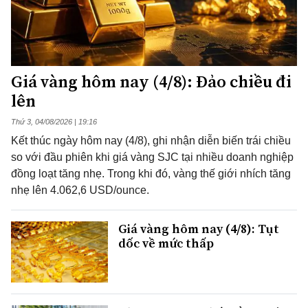
Giá vàng hôm nay (4/8): Đảo chiều đi
lên
Thứ 3, 04/08/2026 | 19:16
Kết thúc ngày hôm nay (4/8), ghi nhận diễn biến trái chiều
so với đầu phiên khi giá vàng SJC tại nhiều doanh nghiệp
đồng loạt tăng nhẹ. Trong khi đó, vàng thế giới nhích tăng
nhẹ lên 4.062,6 USD/ounce.
Giá vàng hôm nay (4/8): Tụt
dốc về mức thấp