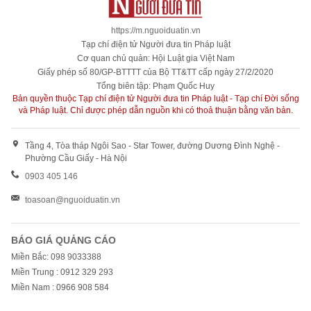
https://m.nguoiduatin.vn
Tạp chí điện tử Người đưa tin Pháp luật
Cơ quan chủ quản: Hội Luật gia Việt Nam
Giấy phép số 80/GP-BTTTT của Bộ TT&TT cấp ngày 27/2/2020
Tổng biên tập: Phạm Quốc Huy
Bản quyền thuộc Tạp chí điện tử Người đưa tin Pháp luật - Tạp chí Đời sống
và Pháp luật. Chỉ được phép dẫn nguồn khi có thoả thuận bằng văn bản.
Tầng 4, Tòa tháp Ngôi Sao - Star Tower, đường Dương Đình Nghệ -
Phường Cầu Giấy - Hà Nội
0903 405 146
toasoan@nguoiduatin.vn
BÁO GIÁ QUẢNG CÁO
Miền Bắc: 098 9033388
Miền Trung : 0912 329 293
Miền Nam : 0966 908 584