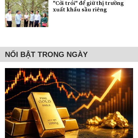
"Cởi trói" để giữ thị trường
xuất khẩu sầu riêng
NỔI BẬT TRONG NGÀY