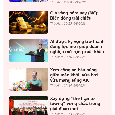
Thứ Năm 20:00, 6/8/2026
Giá vàng hôm nay (6/8):
Biến động trái chiều
Thứ Năm 19:15, 6/8/2026
AI được kỳ vọng trở thành
động lực mới giúp doanh
nghiệp mở rộng xuất khẩu
Thứ Năm 18:16, 6/8/2026
Xem công an bắn súng
giữa màn khói, vừa bơi
vừa mang súng AK
Thứ Năm 16:44, 6/8/2026
Xây dựng “thế trận tư
tưởng” vững chắc trong
giai đoạn mới
Thứ Năm 15:13, 6/8/2026