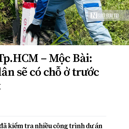
 Tp.HCM – Mộc Bài:
ân sẽ có chỗ ở trước
t
ã kiểm tra nhiều công trình dự án