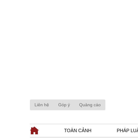
Liên hệ
Góp ý
Quảng cáo
TOÀN CẢNH
PHÁP LU