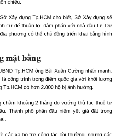
uốn chiếu.
Sở Xây dựng Tp.HCM cho biết, Sở Xây dựng sẽ
định cư để thuận lợi đàm phán với nhà đầu tư. Dự
 địa phương có thể chủ động triển khai bằng hình
g mặt bằng
ch UBND Tp.HCM ông Bùi Xuân Cường nhấn mạnh,
là công trình trọng điểm quốc gia với khối lượng
êng Tp.HCM có hơn 2.000 hộ bị ảnh hưởng.
ng chậm khoảng 2 tháng do vướng thủ tục thuê tư
ầu. Thành phố phấn đấu niêm yết giá đất trong
ai.
ề các xã hỗ trợ công tác bồi thường, nhưng các