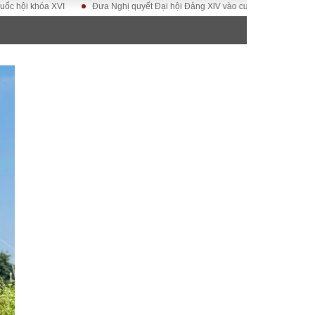
óa XVI
Đưa Nghị quyết Đại hội Đảng XIV vào cuộc sống
Hướng tới Đại
ĐỜI SỐNG
Gia đình
Sức khỏe
Cần biết
g
Cộng đồng mạng
 – Đô thị