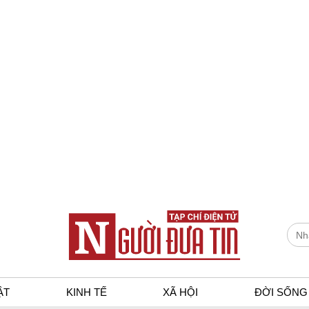
ẬT
KINH TẾ
XÃ HỘI
ĐỜI SỐNG