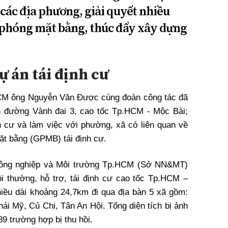
 các địa phương, giải quyết nhiều
ải phóng mặt bằng, thúc đẩy xây dựng
ự án tái định cư
CM ông Nguyễn Văn Được cùng đoàn công tác đã
án đường Vành đai 3, cao tốc Tp.HCM - Mộc Bài;
̣nh cư và làm việc với phường, xã có liên quan về
t bằng (GPMB) tái định cư.
ở Nông nghiệp và Môi trường Tp.HCM (Sở NN&MT)
ồi thường, hỗ trợ, tái định cư cao tốc Tp.HCM –
ều dài khoảng 24,7km đi qua địa bàn 5 xã gồm:
i Mỹ, Củ Chi, Tân An Hội. Tổng diện tích bị ảnh
9 trường hợp bị thu hồi.