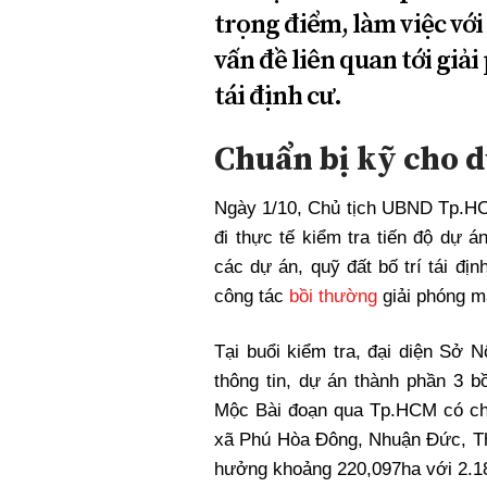
trọng điểm, làm việc với
vấn đề liên quan tới gi
tái định cư.
Chuẩn bị kỹ cho d
Ngày 1/10, Chủ tịch UBND Tp.H
đi thực tế kiểm tra tiến độ dự 
các dự án, quỹ đất bố trí tái đi
công tác
bồi thường
giải phóng mặ
Tại buổi kiểm tra, đại diện S
thông tin, dự án thành phần 3 b
Mộc Bài đoạn qua Tp.HCM có chi
xã Phú Hòa Đông, Nhuận Đức, Thá
hưởng khoảng 220,097ha với 2.18