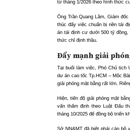
từ tháng 1/2026 theo hình thức c
Ông Trần Quang Lâm, Giám đốc 
thúc đẩy việc chuẩn bị nền tái 
án tái định cư dưới 500 tỷ đồng,
thức chỉ định thầu.
Đẩy mạnh giải phón
Tại buổi làm việc, Phó Chủ tị
dự án cao tốc Tp.HCM – Mộc Bài 
giải phóng mặt bằng rất lớn. Ri
Hiện, tiến độ giải phóng mặt bằ
vấn thẩm định theo Luật Đấu th
tháng 10/2025 để đồng bộ triển kh
Sở NN&MT đã biệt phái cán bộ v