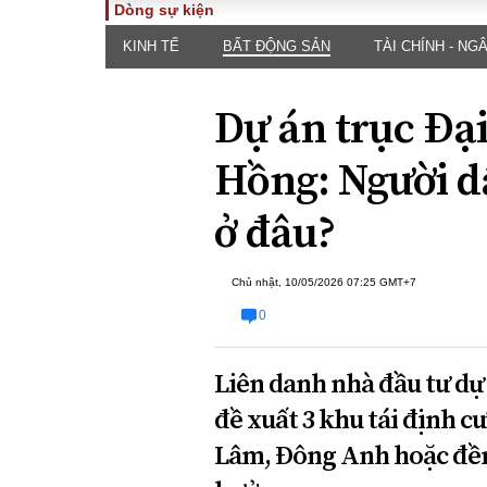
Dòng sự kiện
KINH TẾ
BẤT ĐỘNG SẢN
TÀI CHÍNH - NG
TOÀN CẢNH
PHÁP 
Tiêu điểm
Dòng ch
Dự án trục Đạ
luật
Chính sách
Góc nhìn 
Sự kiện
Hồng: Người dâ
Hồ sơ đi
Đối thoại
Tiếng nó
ở đâu?
Thế giới
An ninh 
Chủ nhật, 10/05/2026 07:25 GMT+7
0
Liên danh nhà đầu tư dự
đề xuất 3 khu tái định c
ĐA CHIỀU
INFOC
Lâm, Đông Anh hoặc đền 
Quan điểm