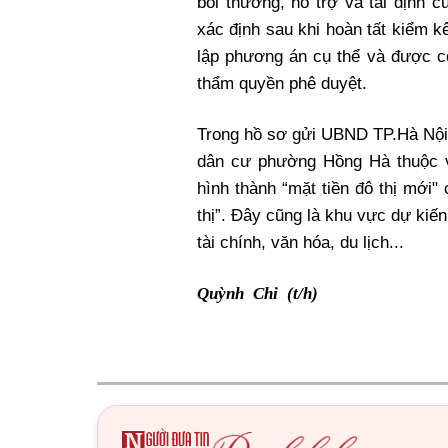
bồi thường, hỗ trợ và tái định 
xác định sau khi hoàn tất kiểm kê
lập phương án cụ thể và được c
thẩm quyền phê duyệt.
Trong hồ sơ gửi UBND TP.Hà Nội,
dân cư phường Hồng Hà thuộc v
hình thành “mặt tiền đô thị mới"
thị”. Đây cũng là khu vực dự kiế
tài chính, văn hóa, du lịch...
Quỳnh Chi (t/h)