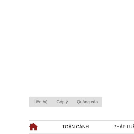
Liên hệ
Góp ý
Quảng cáo
TOÀN CẢNH
PHÁP LU