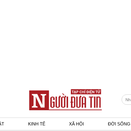
ẬT
KINH TẾ
XÃ HỘI
ĐỜI SỐNG