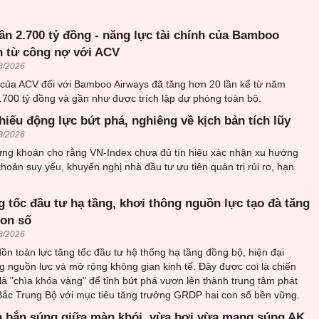
ần 2.700 tỷ đồng - năng lực tài chính của Bamboo
n từ công nợ với ACV
8/2026
 của ACV đối với Bamboo Airways đã tăng hơn 20 lần kể từ năm
.700 tỷ đồng và gần như được trích lập dự phòng toàn bộ.
hiếu động lực bứt phá, nghiêng về kịch bản tích lũy
8/2026
ứng khoán cho rằng VN-Index chưa đủ tín hiệu xác nhận xu hướng
khoản suy yếu, khuyến nghị nhà đầu tư ưu tiên quản trị rủi ro, hạn
 tốc đầu tư hạ tầng, khơi thông nguồn lực tạo đà tăng
con số
8/2026
n toàn lực tăng tốc đầu tư hệ thống hạ tầng đồng bộ, hiện đại
 nguồn lực và mở rộng không gian kinh tế. Đây được coi là chiến
 là "chìa khóa vàng" để tỉnh bứt phá vươn lên thành trung tâm phát
 Bắc Trung Bộ với mục tiêu tăng trưởng GRDP hai con số bền vững.
 bắn súng giữa màn khói, vừa bơi vừa mang súng AK