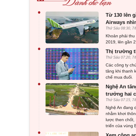
•
Từ 130 lên g
Airways nhì
Thứ Sáu 08:30, 7/
Khoản phải thu
2019, lên gần 2
•
Thị trường t
Thứ Sáu 07:20, 7/
Các công ty ch
tăng khi thanh 
chế mua đuổi.
•
Nghệ An tăng
trưởng hai 
Thứ Sáu 07:15, 7/
Nghệ An đang dồ
nhằm khơi thông
lược then chốt,
triển của vùng
•
Xem công an