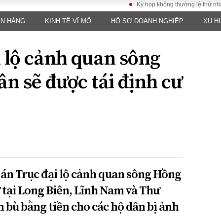
Kỳ họp không thường lệ thứ nhất, Quốc
ÂN HÀNG
KINH TẾ VĨ MÔ
HỒ SƠ DOANH NGHIỆP
XU H
LUẬT
KINH TẾ
XÃ HỘI
ảy pháp
Bất động sản
Dân sinh
i lộ cảnh quan sông
Tài chính - Ngân
Giáo dục
luật gia
hàng
Văn hoá
n sẽ được tái định cư
ều tra
Kinh tế vĩ mô
Môi trườn
i công dân
Hồ sơ doanh
Giao thông
nghiệp
- Hình sự
Xu hướng thị
trường
Tiêu dùng và dư
luận
Công nghệ
 án Trục đại lộ cảnh quan sông Hồng
ư tại Long Biên, Lĩnh Nam và Thư
US
bù bằng tiền cho các hộ dân bị ảnh