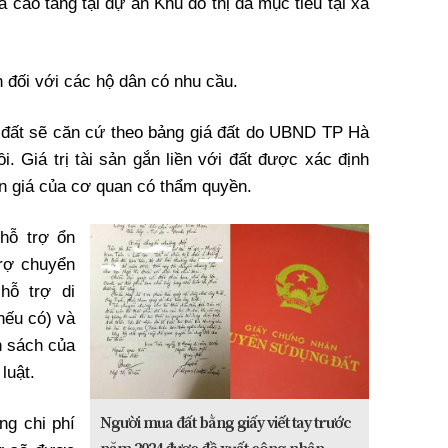
à cao tầng tại dự án Khu đô thị đa mục tiêu tại xã
n đối với các hộ dân có nhu cầu.
g đất sẽ căn cứ theo bảng giá đất do UBND TP Hà
i. Giá trị tài sản gắn liền với đất được xác định
ơn giá của cơ quan có thẩm quyền.
hỗ trợ ổn
trợ chuyển
hỗ trợ di
nếu có) và
h sách của
luật.
Người mua đất bằng giấy viết tay trước
ng chi phí
năm 2024 được đề xuất công nhận