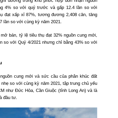
ghỉ dưỡng trong khu phức hợp đón nhận nguồn
ng 4% so với quý trước và gấp 12.4 lần so với
hụ đạt xấp xỉ 87%, tương đương 2,408 căn, tăng
7 lần so với cùng kỳ năm 2021.
 mở bán, tỷ lệ tiêu thụ đạt 32% nguồn cung mới,
ần so với Quý 4/2021 nhưng chỉ bằng 43% so với
u
nguồn cung mới và sức cầu của phân khúc đất
g nhẹ so với cùng kỳ năm 2021, tập trung chủ yếu
CM như Đức Hòa, Cần Giuộc (tỉnh Long An) và là
à đầu tư.