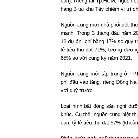
căn). Riêng tại Tp.HCM, nguồn c
hạng B tại khu Tây chiếm vị trí c
Nguồn cung mới nhà phố/biệt thự
mạnh. Trong 3 tháng đầu năm 20
12 dự án, chỉ bằng 17% so quý 
lệ tiêu thụ đạt 71%, tương đươ
65% so với cùng kỳ năm 2021.
Nguồn cung mới tập trung ở TP
phí đầu vào tăng, riêng Đồng Na
với quý trước.
Loại hình bất động sản nghỉ dưỡ
khúc. Cụ thể, nguồn cung biệt t
căn, tỷ lệ tiêu thụ đạt 57% (khoả