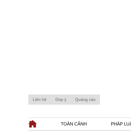
Liên hệ
Góp ý
Quảng cáo
TOÀN CẢNH
PHÁP LU