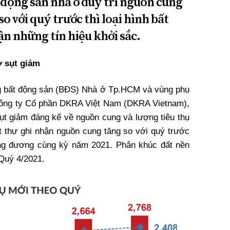
t động sản nhà ở duy trì nguồn cung
 với quý trước thì loại hình bất
n những tín hiệu khởi sắc.
ở sụt giảm
ng bất động sản (BĐS) Nhà ở Tp.HCM và vùng phụ
Công ty Cổ phần DKRA Việt Nam (DKRA Vietnam),
ụt giảm đáng kể về nguồn cung và lượng tiêu thụ
t thự ghi nhận nguồn cung tăng so với quý trước
ng đương cùng kỳ năm 2021. Phân khúc đất nền
 Quý 4/2021.