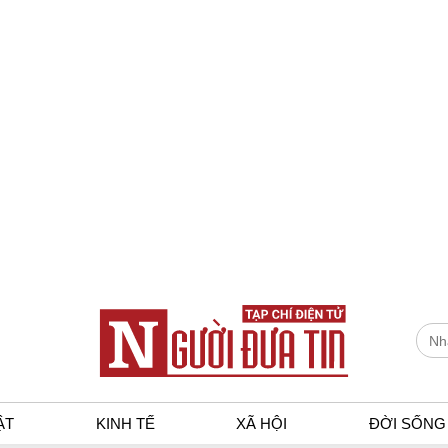
ẬT
KINH TẾ
XÃ HỘI
ĐỜI SỐNG