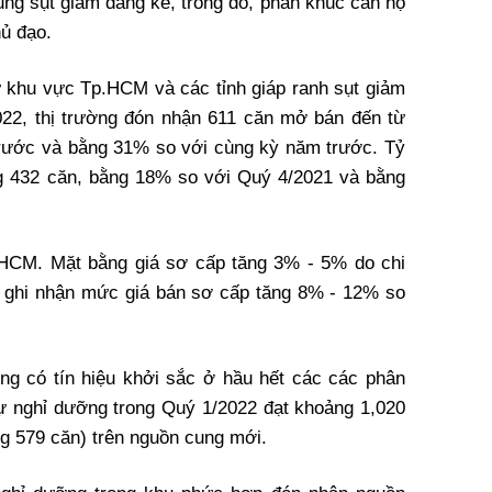
ung sụt giảm đáng kể, trong đó, phân khúc căn hộ
hủ đạo.
 khu vực Tp.HCM và các tỉnh giáp ranh sụt giảm
22, thị trường đón nhận 611 căn mở bán đến từ
trước và bằng 31% so với cùng kỳ năm trước. Tỷ
ng 432 căn, bằng 18% so với Quý 4/2021 và bằng
.HCM. Mặt bằng giá sơ cấp tăng 3% - 5% do chi
i ghi nhận mức giá bán sơ cấp tăng 8% - 12% so
ng có tín hiệu khởi sắc ở hầu hết các các phân
hự nghỉ dưỡng trong Quý 1/2022 đạt khoảng 1,020
ng 579 căn) trên nguồn cung mới.