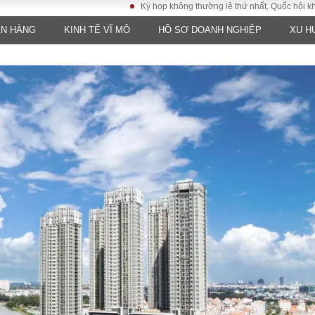
Kỳ họp không thường lệ thứ nhất, Quốc hội khóa XVI
ÂN HÀNG
KINH TẾ VĨ MÔ
HỒ SƠ DOANH NGHIỆP
XU H
LUẬT
KINH TẾ
XÃ HỘI
ảy pháp
Bất động sản
Dân sinh
Tài chính - Ngân
Giáo dục
luật gia
hàng
Văn hoá
ều tra
Kinh tế vĩ mô
Môi trườn
i công dân
Hồ sơ doanh
Giao thông
nghiệp
- Hình sự
Xu hướng thị
trường
Tiêu dùng và dư
luận
Công nghệ
US