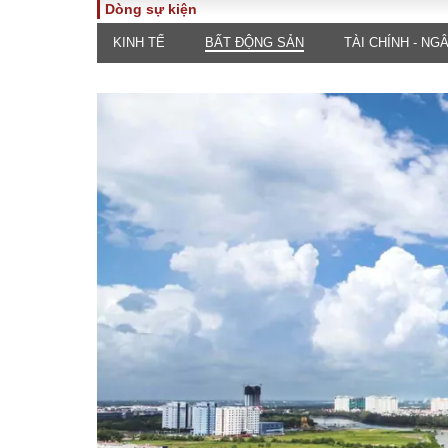
Dòng sự kiện
KINH TẾ
BẤT ĐỘNG SẢN
TÀI CHÍNH - NG
TOÀN CẢNH
PHÁP 
Tiêu điểm
Dòng ch
luật
Chính sách
Góc nhìn 
Sự kiện
Hồ sơ đi
Đối thoại
Tiếng nó
Thế giới
An ninh 
ĐA CHIỀU
INFOC
Quan điểm