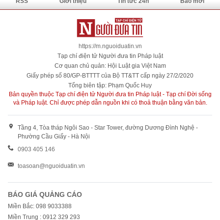
RSS
Giới thiệu
Tin tức 24h
Báo mới
https://m.nguoiduatin.vn
Tạp chí điện tử Người đưa tin Pháp luật
Cơ quan chủ quản: Hội Luật gia Việt Nam
Giấy phép số 80/GP-BTTTT của Bộ TT&TT cấp ngày 27/2/2020
Tổng biên tập: Phạm Quốc Huy
Bản quyền thuộc Tạp chí điện tử Người đưa tin Pháp luật - Tạp chí Đời sống
và Pháp luật. Chỉ được phép dẫn nguồn khi có thoả thuận bằng văn bản.
Tầng 4, Tòa tháp Ngôi Sao - Star Tower, đường Dương Đình Nghệ -
Phường Cầu Giấy - Hà Nội
0903 405 146
toasoan@nguoiduatin.vn
BÁO GIÁ QUẢNG CÁO
Miền Bắc: 098 9033388
Miền Trung : 0912 329 293