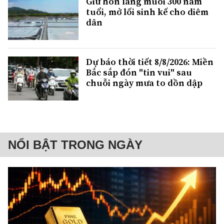
Giữ hồn làng muối 300 năm
tuổi, mở lối sinh kế cho diêm
dân
Dự báo thời tiết 8/8/2026: Miền
Bắc sắp đón "tin vui" sau
chuỗi ngày mưa to dồn dập
NỔI BẬT TRONG NGÀY