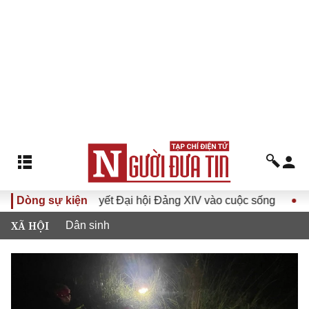
Đưa Nghị quyết Đại hội Đảng XIV vào cuộc sống
Dòng sự kiện
Hướng tớ
XÃ HỘI
Dân sinh