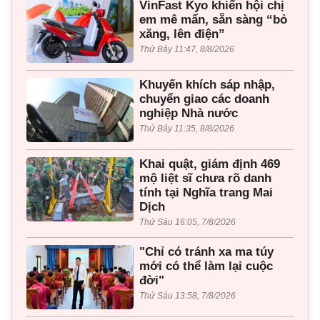
VinFast Kyo khiến hội chị
em mê mẩn, sẵn sàng “bỏ
xăng, lên điện”
Thứ Bảy 11:47, 8/8/2026
Khuyến khích sáp nhập,
chuyển giao các doanh
nghiệp Nhà nước
Thứ Bảy 11:35, 8/8/2026
Khai quật, giám định 469
mộ liệt sĩ chưa rõ danh
tính tại Nghĩa trang Mai
Dịch
Thứ Sáu 16:05, 7/8/2026
"Chỉ có tránh xa ma túy
mới có thể làm lại cuộc
đời"
Thứ Sáu 13:58, 7/8/2026