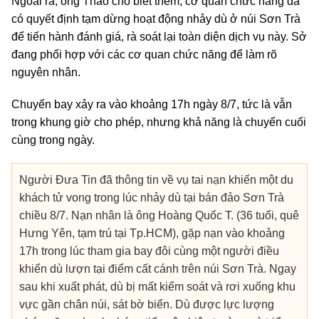
Ngoài ra, ông Thao cho biết thêm, cơ quan chức năng đã
có quyết định tạm dừng hoạt động nhảy dù ở núi Sơn Trà
để tiến hành đánh giá, rà soát lại toàn diện dịch vụ này. Sở
đang phối hợp với các cơ quan chức năng để làm rõ
nguyên nhân.
Chuyến bay xảy ra vào khoảng 17h ngày 8/7, tức là vẫn
trong khung giờ cho phép, nhưng khả năng là chuyến cuối
cùng trong ngày.
Người Đưa Tin đã thông tin về vụ tai nạn khiến một du
khách tử vong trong lúc nhảy dù tại bán đảo Sơn Trà
chiều 8/7. Nạn nhân là ông Hoàng Quốc T. (36 tuổi, quê
Hưng Yên, tạm trú tại Tp.HCM), gặp nạn vào khoảng
17h trong lúc tham gia bay đôi cùng một người điều
khiển dù lượn tại điểm cất cánh trên núi Sơn Trà. Ngay
sau khi xuất phát, dù bị mất kiểm soát và rơi xuống khu
vực gần chân núi, sát bờ biển. Dù được lực lượng