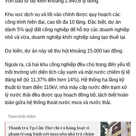
Vốn đầu tư dự kiến khoảng 2.940,6 tỷ đồng.
Khu vực dịch vụ và lối vào chính được quy hoạch các
công trình hiện đại, cao tối đa 10 tầng. Đặc biệt, dự án
dành 5% quỹ đất công nghiệp để hỗ trợ các doanh nghiệp
nhỏ và vừa, doanh nghiệp khởi nghiệp sáng tạo thuê lại.
Dự kiến, dự án này sẽ thu hút khoảng 15.000 lao động.
Ngoài ra, cả hai khu công nghiệp đều chú trọng đến yếu tố
môi trường với diện tích cây xanh và mặt nước chiếm tỷ lệ
đáng kể (từ 11,37% đến hơn 14%). Hệ thống hạ tầng kỹ
thuật từ trạm điện 110kV, nhà máy cấp nước đến trạm xử
lý nước thải đều được quy hoạch đồng bộ, tách biệt hoàn
toàn giữa hệ thống thoát nước mưa và nước thải.
Tham khảo thêm
Thanh tra Tp.Cần Thơ chỉ ra hàng loạt vi
phạm trong bình xét mua nền nhà trả chậm