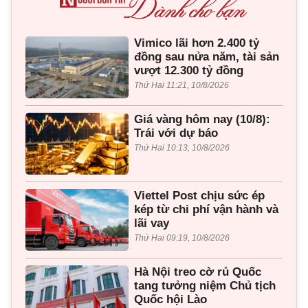
Vimico lãi hơn 2.400 tỷ
đồng sau nửa năm, tài sản
vượt 12.300 tỷ đồng
Thứ Hai 11:21, 10/8/2026
Giá vàng hôm nay (10/8):
Trái với dự báo
Thứ Hai 10:13, 10/8/2026
Viettel Post chịu sức ép
kép từ chi phí vận hành và
lãi vay
Thứ Hai 09:19, 10/8/2026
Hà Nội treo cờ rủ Quốc
tang tưởng niệm Chủ tịch
Quốc hội Lào