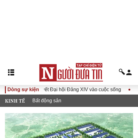
Đưa Nghị quyết Đại hội Đảng XIV vào cuộc sống
Dòng sự kiện
Hướng tới
KINH TẾ
Bất động sản