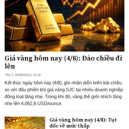
Giá vàng hôm nay (4/8): Đảo chiều đi
lên
Thứ 3, 04/08/2026 | 19:16
Kết thúc ngày hôm nay (4/8), ghi nhận diễn biến trái chiều
so với đầu phiên khi giá vàng SJC tại nhiều doanh nghiệp
đồng loạt tăng nhẹ. Trong khi đó, vàng thế giới nhích tăng
nhẹ lên 4.062,6 USD/ounce.
Giá vàng hôm nay (4/8): Tụt
dốc về mức thấp