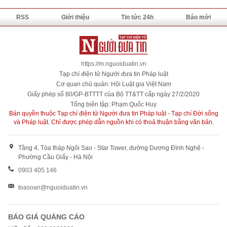
RSS
Giới thiệu
Tin tức 24h
Báo mới
https://m.nguoiduatin.vn
Tạp chí điện tử Người đưa tin Pháp luật
Cơ quan chủ quản: Hội Luật gia Việt Nam
Giấy phép số 80/GP-BTTTT của Bộ TT&TT cấp ngày 27/2/2020
Tổng biên tập: Phạm Quốc Huy
Bản quyền thuộc Tạp chí điện tử Người đưa tin Pháp luật - Tạp chí Đời sống
và Pháp luật. Chỉ được phép dẫn nguồn khi có thoả thuận bằng văn bản.
Tầng 4, Tòa tháp Ngôi Sao - Star Tower, đường Dương Đình Nghệ -
Phường Cầu Giấy - Hà Nội
0903 405 146
toasoan@nguoiduatin.vn
BÁO GIÁ QUẢNG CÁO