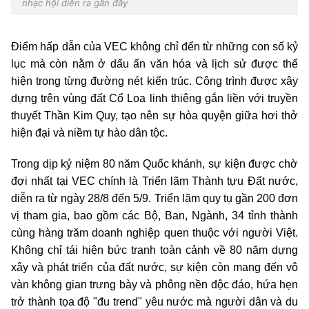
nhạc hội diễn ra gần đây
Điểm hấp dẫn của VEC không chỉ đến từ những con số kỷ
lục mà còn nằm ở dấu ấn văn hóa và lịch sử được thể
hiện trong từng đường nét kiến trúc. Công trình được xây
dựng trên vùng đất Cổ Loa linh thiêng gắn liền với truyền
thuyết Thần Kim Quy, tạo nên sự hòa quyện giữa hơi thở
hiện đại và niềm tự hào dân tộc.
Trong dịp kỷ niệm 80 năm Quốc khánh, sự kiện được chờ
đợi nhất tại VEC chính là Triển lãm Thành tựu Đất nước,
diễn ra từ ngày 28/8 đến 5/9. Triển lãm quy tụ gần 200 đơn
vị tham gia, bao gồm các Bộ, Ban, Ngành, 34 tỉnh thành
cùng hàng trăm doanh nghiệp quen thuộc với người Việt.
Không chỉ tái hiện bức tranh toàn cảnh về 80 năm dựng
xây và phát triển của đất nước, sự kiện còn mang đến vô
vàn không gian trưng bày và phông nền độc đáo, hứa hẹn
trở thành tọa độ "đu trend" yêu nước mà người dân và du