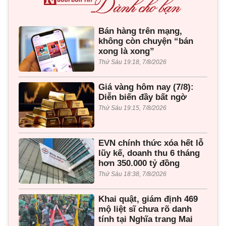
Bán hàng trên mạng,
không còn chuyện “bán
xong là xong”
Thứ Sáu 19:18, 7/8/2026
Giá vàng hôm nay (7/8):
Diễn biến đầy bất ngờ
Thứ Sáu 19:15, 7/8/2026
EVN chính thức xóa hết lỗ
lũy kế, doanh thu 6 tháng
hơn 350.000 tỷ đồng
Thứ Sáu 18:38, 7/8/2026
Khai quật, giám định 469
mộ liệt sĩ chưa rõ danh
tính tại Nghĩa trang Mai