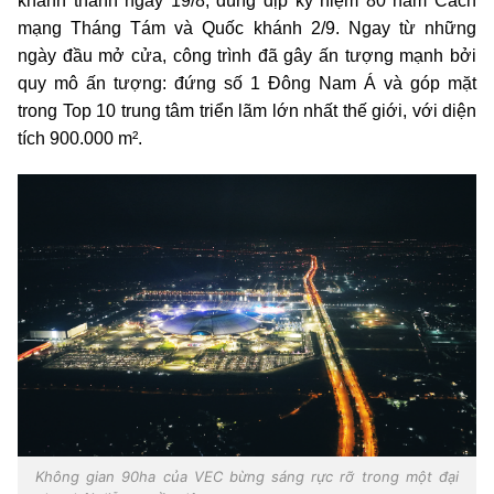
khánh thành ngày 19/8, đúng dịp kỷ niệm 80 năm Cách
mạng Tháng Tám và Quốc khánh 2/9. Ngay từ những
ngày đầu mở cửa, công trình đã gây ấn tượng mạnh bởi
quy mô ấn tượng: đứng số 1 Đông Nam Á và góp mặt
trong Top 10 trung tâm triển lãm lớn nhất thế giới, với diện
tích 900.000 m².
Không gian 90ha của VEC bừng sáng rực rỡ trong một đại