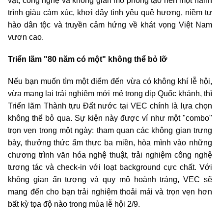
vật, công nghệ và không gian mô phỏng tạo nên một hành
trình giàu cảm xúc, khơi dậy tình yêu quê hương, niềm tự
hào dân tộc và truyền cảm hứng về khát vọng Việt Nam
vươn cao.
Triển lãm "80 năm có một" không thể bỏ lỡ
Nếu bạn muốn tìm một điểm đến vừa có không khí lễ hội,
vừa mang lại trải nghiệm mới mẻ trong dịp Quốc khánh, thì
Triển lãm Thành tựu Đất nước tại VEC chính là lựa chọn
không thể bỏ qua. Sự kiện này được ví như một "combo"
trọn vẹn trong một ngày: tham quan các không gian trưng
bày, thưởng thức ẩm thực ba miền, hòa mình vào những
chương trình văn hóa nghệ thuật, trải nghiệm công nghệ
tương tác và check-in với loạt background cực chất. Với
không gian ấn tượng và quy mô hoành tráng, VEC sẽ
mang đến cho bạn trải nghiệm thoải mái và trọn vẹn hơn
bất kỳ tọa độ nào trong mùa lễ hội 2/9.