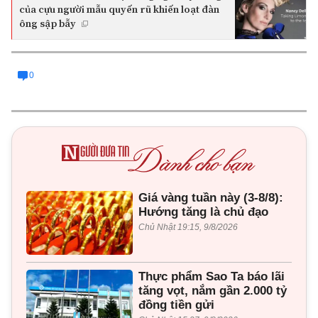
của cựu người mẫu quyến rũ khiến loạt đàn
ông sập bẫy
0
Giá vàng tuần này (3-8/8):
Hướng tăng là chủ đạo
Chủ Nhật 19:15, 9/8/2026
Thực phẩm Sao Ta báo lãi
tăng vọt, nắm gần 2.000 tỷ
đồng tiền gửi