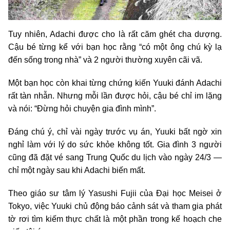
Tuy nhiên, Adachi được cho là rất căm ghét cha dượng.
Cậu bé từng kể với bạn học rằng “có một ông chú kỳ lạ
đến sống trong nhà” và 2 người thường xuyên cãi vã.
Một bạn học còn khai từng chứng kiến Yuuki đánh Adachi
rất tàn nhẫn. Nhưng mỗi lần được hỏi, cậu bé chỉ im lặng
và nói: “Đừng hỏi chuyện gia đình mình”.
Đáng chú ý, chỉ vài ngày trước vụ án, Yuuki bất ngờ xin
nghỉ làm với lý do sức khỏe không tốt. Gia đình 3 người
cũng đã đặt vé sang Trung Quốc du lịch vào ngày 24/3 —
chỉ một ngày sau khi Adachi biến mất.
Theo giáo sư tâm lý Yasushi Fujii của Đại học Meisei ở
Tokyo, việc Yuuki chủ động báo cảnh sát và tham gia phát
tờ rơi tìm kiếm thực chất là một phần trong kế hoạch che