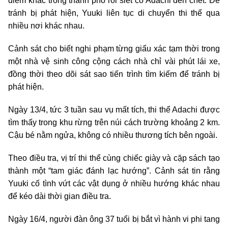
điểm khác trong thành phố rồi siết cổ Adachi đến chết. Để
tránh bị phát hiện, Yuuki liên tục di chuyển thi thể qua
nhiều nơi khác nhau.
Cảnh sát cho biết nghi phạm từng giấu xác tạm thời trong
một nhà vệ sinh công cộng cách nhà chỉ vài phút lái xe,
đồng thời theo dõi sát sao tiến trình tìm kiếm để tránh bị
phát hiện.
Ngày 13/4, tức 3 tuần sau vụ mất tích, thi thể Adachi được
tìm thấy trong khu rừng trên núi cách trường khoảng 2 km.
Cậu bé nằm ngửa, không có nhiều thương tích bên ngoài.
Theo điều tra, vị trí thi thể cùng chiếc giày và cặp sách tạo
thành một “tam giác đánh lạc hướng”. Cảnh sát tin rằng
Yuuki cố tình vứt các vật dụng ở nhiều hướng khác nhau
để kéo dài thời gian điều tra.
Ngày 16/4, người đàn ông 37 tuổi bị bắt vì hành vi phi tang