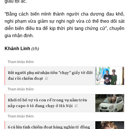
giấu tội ác.
“Bằng cách biến mình thành người cha dượng đau khổ,
nghi phạm vừa giảm sự nghi ngờ vừa có thể theo dõi sát
diễn biến điều tra để kịp thời phi tang chứng cứ”, chuyên
gia nhận định.
(t/h)
Khánh Linh
Tham khảo thêm
Bắt người phụ nữ nhận tiền "chạy" giấy tờ đất
đai rồi chiếm đoạt
Tham khảo thêm
Khởi tố bố vợ và con rể trong vụ nằm trên
nắp capo ô tô đang chạy ở Hà Nội
Tham khảo thêm
6 cú lừa tình chiếm đoạt hàng nghìn tỷ đồng