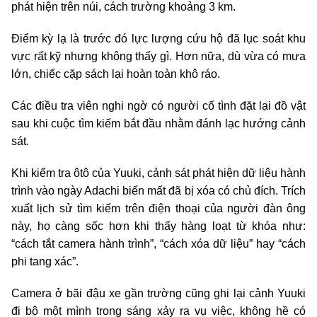
phát hiện trên núi, cách trường khoảng 3 km.
Điểm kỳ lạ là trước đó lực lượng cứu hộ đã lục soát khu
vực rất kỹ nhưng không thấy gì. Hơn nữa, dù vừa có mưa
lớn, chiếc cặp sách lại hoàn toàn khô ráo.
Các điều tra viên nghi ngờ có người cố tình đặt lại đồ vật
sau khi cuộc tìm kiếm bắt đầu nhằm đánh lạc hướng cảnh
sát.
Khi kiểm tra ôtô của Yuuki, cảnh sát phát hiện dữ liệu hành
trình vào ngày Adachi biến mất đã bị xóa có chủ đích. Trích
xuất lịch sử tìm kiếm trên điện thoại của người đàn ông
này, họ càng sốc hơn khi thấy hàng loạt từ khóa như:
“cách tắt camera hành trình”, “cách xóa dữ liệu” hay “cách
phi tang xác”.
Camera ở bãi đậu xe gần trường cũng ghi lại cảnh Yuuki
đi bộ một mình trong sáng xảy ra vụ việc, không hề có