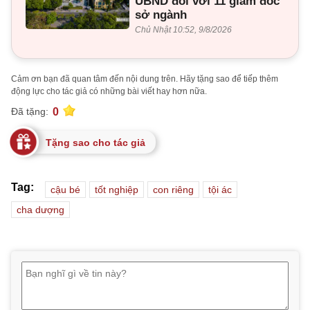
UBND đối với 11 giám đốc
sở ngành
Chủ Nhật 10:52, 9/8/2026
Cảm ơn bạn đã quan tâm đến nội dung trên. Hãy tặng sao để tiếp thêm
động lực cho tác giả có những bài viết hay hơn nữa.
0
Đã tặng:
Tặng sao cho tác giả
Tag:
cậu bé
tốt nghiệp
con riêng
tội ác
cha dượng