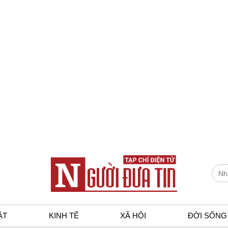
ẬT
KINH TẾ
XÃ HỘI
ĐỜI SỐNG