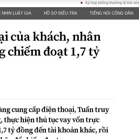
Kỳ họp không thường lệ thứ nhất, Quốc 
 NHÌN LUẬT GIA
HỒ SƠ ĐIỀU TRA
TIẾNG NÓI CÔNG DÂN
LUẬT
KINH TẾ
XÃ HỘI
ảy pháp
Bất động sản
Dân sinh
ại của khách, nhân
Tài chính - Ngân
Giáo dục
luật gia
hàng
Văn hoá
 chiếm đoạt 1,7 tỷ
ều tra
Kinh tế vĩ mô
Môi trườn
i công dân
Hồ sơ doanh
Giao thông
nghiệp
- Hình sự
Xu hướng thị
trường
Tiêu dùng và dư
luận
Công nghệ
àng cung cấp điện thoại, Tuấn truy
 thực hiện thủ tục vay vốn trực
US
1,7 tỷ đồng đến tài khoản khác, rồi