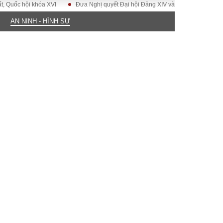
hội khóa XVI
Đưa Nghị quyết Đại hội Đảng XIV vào cuộc sống
Hướng 
AN NINH - HÌNH SỰ
ĐỜI SỐNG
Gia đình
Sức khỏe
Cần biết
g
Cộng đồng mạng
 – Đô thị