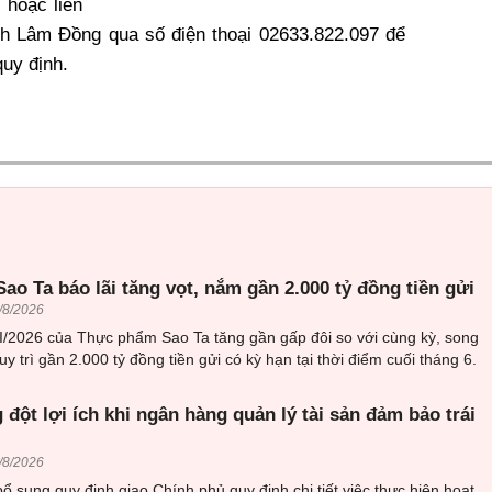
 hoặc liên
nh Lâm Đồng qua số điện thoại 02633.822.097 để
uy định.
o Ta báo lãi tăng vọt, nắm gần 2.000 tỷ đồng tiền gửi
/8/2026
II/2026 của Thực phẩm Sao Ta tăng gần gấp đôi so với cùng kỳ, song
y trì gần 2.000 tỷ đồng tiền gửi có kỳ hạn tại thời điểm cuối tháng 6.
 đột lợi ích khi ngân hàng quản lý tài sản đảm bảo trái
/8/2026
 sung quy định giao Chính phủ quy định chi tiết việc thực hiện hoạt