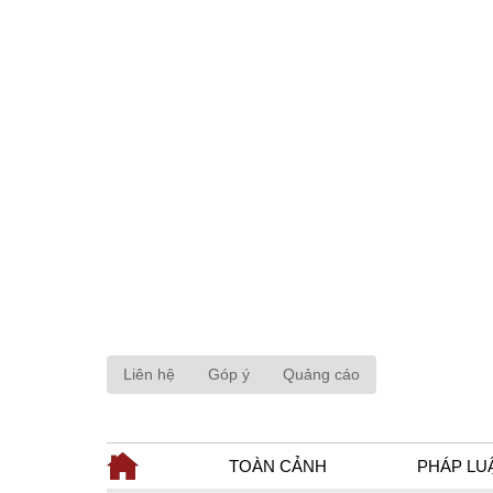
Liên hệ
Góp ý
Quảng cáo
TOÀN CẢNH
PHÁP LU