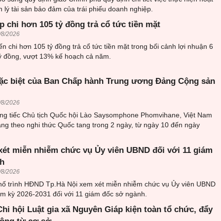
n lý tài sản bảo đảm của trái phiếu doanh nghiệp.
 chi hơn 105 tỷ đồng trả cổ tức tiền mặt
/8/2026
n chi hơn 105 tỷ đồng trả cổ tức tiền mặt trong bối cảnh lợi nhuận 6
tỷ đồng, vượt 13% kế hoạch cả năm.
ặc biệt của Ban Chấp hành Trung ương Đảng Cộng sản
/8/2026
ơng tiếc Chủ tịch Quốc hội Lào Saysomphone Phomvihane, Việt Nam
ang theo nghi thức Quốc tang trong 2 ngày, từ ngày 10 đến ngày
xét miễn nhiễm chức vụ Ủy viên UBND đối với 11 giám
h
/8/2026
ố trình HĐND Tp.Hà Nội xem xét miễn nhiễm chức vụ Ủy viên UBND
m kỳ 2026-2031 đối với 11 giám đốc sở ngành.
hi hội Luật gia xã Nguyên Giáp kiện toàn tổ chức, đẩy