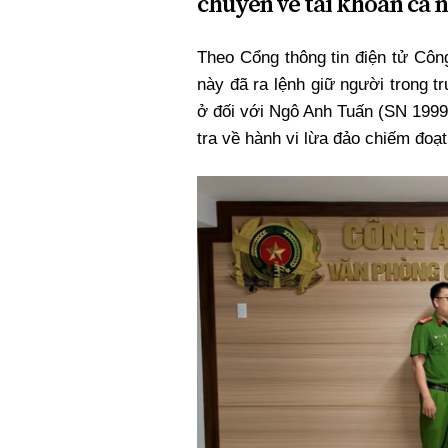
chuyển về tài khoản cá 
Xi nhan Trái Phải
Bạn đọc viết
Theo Cổng thông tin điện tử Cô
này đã ra lệnh giữ người trong 
ở đối với Ngô Anh Tuấn (SN 1999,
tra về hành vi lừa đảo chiếm đoạt 