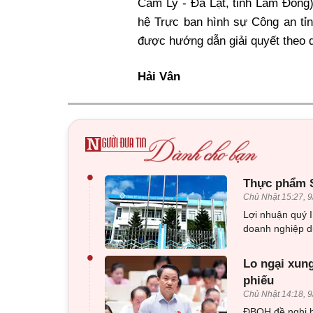
Cam Ly - Đà Lạt, tỉnh Lâm Đồng)
hệ Trực ban hình sự Công an tỉ
được hướng dẫn giải quyết theo q
Hải Vân
•
Thực phẩm Sa
Chủ Nhật 15:27, 9
Lợi nhuận quý 
doanh nghiệp du
•
Lo ngại xung
phiếu
Chủ Nhật 14:18, 9
ĐBQH đề nghị bổ