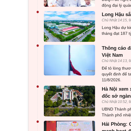
động đại lý quả
•
Long Hậu sắp
Chủ Nhật 14:15, 9
Long Hậu dự kiế
tháng đạt 187 
•
Thông cáo đ
Việt Nam
Chủ Nhật 14:13, 9
Để tỏ lòng thư
quyết định để t
11/8/2026.
•
Hà Nội xem 
đốc sở ngàn
Chủ Nhật 10:52, 9
UBND Thành ph
Thành phố nhiệ
•
Hải Phòng: C