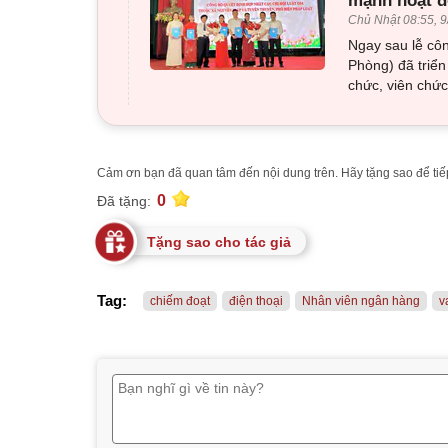
mạnh hoạt đ
Chủ Nhật 08:55, 9
Ngay sau lễ côn
Phòng) đã triển
chức, viên chức
Cảm ơn bạn đã quan tâm đến nội dung trên. Hãy tặng sao để tiếp
0
Đã tặng:
Tặng sao cho tác giả
Tag:
chiếm đoạt
điện thoại
Nhân viên ngân hàng
v