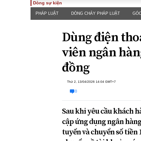
Dòng sự kiện
PHÁP LUẬT
DÒNG CHẢY PHÁP LUẬT
GÓC
TOÀN CẢNH
PHÁP 
Tiêu điểm
Dòng ch
Dùng điện tho
luật
Chính sách
Góc nhìn 
Sự kiện
viên ngân hàng
Hồ sơ đi
Đối thoại
Tiếng nó
đồng
Thế giới
An ninh 
Thứ 2, 13/04/2026 14:04 GMT+7
0
Sau khi yêu cầu khách h
cập ứng dụng ngân hàng,
ĐA CHIỀU
INFOC
tuyến và chuyển số tiền 
Quan điểm