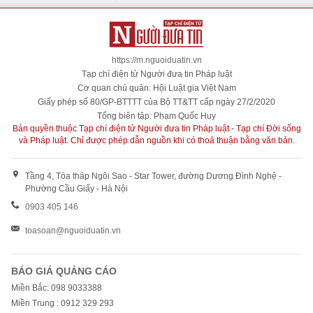
https://m.nguoiduatin.vn
Tạp chí điện tử Người đưa tin Pháp luật
Cơ quan chủ quản: Hội Luật gia Việt Nam
Giấy phép số 80/GP-BTTTT của Bộ TT&TT cấp ngày 27/2/2020
Tổng biên tập: Phạm Quốc Huy
Bản quyền thuộc Tạp chí điện tử Người đưa tin Pháp luật - Tạp chí Đời sống
và Pháp luật. Chỉ được phép dẫn nguồn khi có thoả thuận bằng văn bản.
Tầng 4, Tòa tháp Ngôi Sao - Star Tower, đường Dương Đình Nghệ -
Phường Cầu Giấy - Hà Nội
0903 405 146
toasoan@nguoiduatin.vn
BÁO GIÁ QUẢNG CÁO
Miền Bắc: 098 9033388
Miền Trung : 0912 329 293