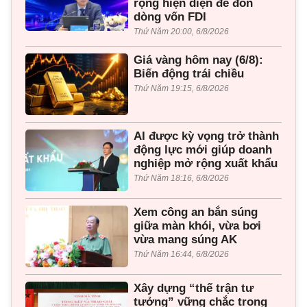
rộng hiện diện để đón
dòng vốn FDI
Thứ Năm 20:00, 6/8/2026
Giá vàng hôm nay (6/8):
Biến động trái chiều
Thứ Năm 19:15, 6/8/2026
AI được kỳ vọng trở thành
động lực mới giúp doanh
nghiệp mở rộng xuất khẩu
Thứ Năm 18:16, 6/8/2026
Xem công an bắn súng
giữa màn khói, vừa bơi
vừa mang súng AK
Thứ Năm 16:44, 6/8/2026
Xây dựng “thế trận tư
tưởng” vững chắc trong