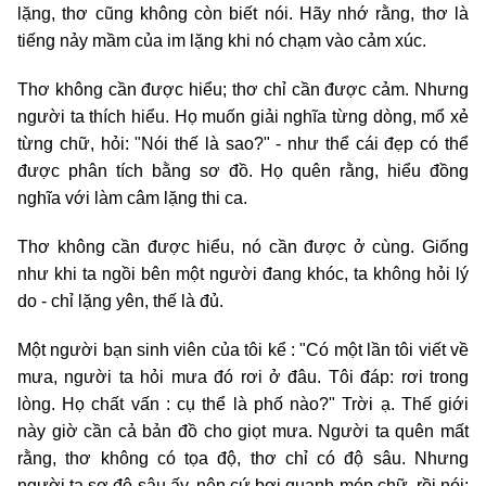
lặng, thơ cũng không còn biết nói. Hãy nhớ rằng, thơ là
tiếng nảy mầm của im lặng khi nó chạm vào cảm xúc.
Thơ không cần được hiểu; thơ chỉ cần được cảm. Nhưng
người ta thích hiểu. Họ muốn giải nghĩa từng dòng, mổ xẻ
từng chữ, hỏi: "Nói thế là sao?" - như thể cái đẹp có thể
được phân tích bằng sơ đồ. Họ quên rằng, hiểu đồng
nghĩa với làm câm lặng thi ca.
Thơ không cần được hiểu, nó cần được ở cùng. Giống
như khi ta ngồi bên một người đang khóc, ta không hỏi lý
do - chỉ lặng yên, thế là đủ.
Một người bạn sinh viên của tôi kể : "Có một lần tôi viết về
mưa, người ta hỏi mưa đó rơi ở đâu. Tôi đáp: rơi trong
lòng. Họ chất vấn : cụ thể là phố nào?" Trời ạ. Thế giới
này giờ cần cả bản đồ cho giọt mưa. Người ta quên mất
rằng, thơ không có tọa độ, thơ chỉ có độ sâu. Nhưng
người ta sợ độ sâu ấy, nên cứ bơi quanh mép chữ, rồi nói: