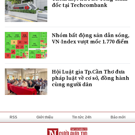
đốc tại Techcombank
Nhóm bất động sản dẫn sóng,
VN-Index vượt mốc 1.770 điểm
Hội Luật gia Tp.Cần Thơ đưa
pháp luật về cơ sở, đồng hành
cùng người dân
RSS
Giới thiệu
Tin tức 24h
Báo mới