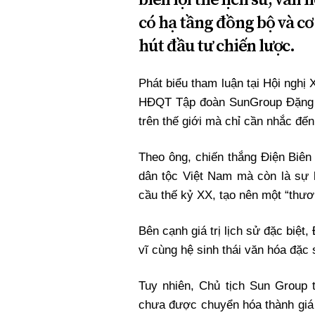
Xi nhan Trái Phải
có hạ tầng đồng bộ và c
Bạn đọc viết
hút đầu tư chiến lược.
Phát biểu tham luận tại Hội nghị 
HĐQT Tập đoàn SunGroup Đặng M
trên thế giới mà chỉ cần nhắc đến
Theo ông, chiến thắng Điện Biên
dân tộc Việt Nam mà còn là sự k
cầu thế kỷ XX, tạo nên một “thư
Bên cạnh giá trị lịch sử đặc biệt
vĩ cùng hệ sinh thái văn hóa đặc
Tuy nhiên, Chủ tịch Sun Group 
chưa được chuyển hóa thành giá 