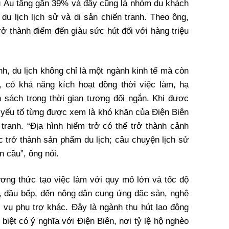
u Âu tăng gần 39% và đây cũng là nhóm du khách
 du lịch lịch sử và di sản chiến tranh. Theo ông,
rở thành điểm đến giàu sức hút đối với hàng triệu
 du lịch không chỉ là một ngành kinh tế mà còn
”, có khả năng kích hoạt đồng thời việc làm, hạ
 sách trong thời gian tương đối ngắn. Khi được
yếu tố từng được xem là khó khăn của Điện Biên
h tranh. “Địa hình hiểm trở có thể trở thành cảnh
c trở thành sản phẩm du lịch; câu chuyện lịch sử
n cầu”, ông nói.
ương thức tạo việc làm với quy mô lớn và tốc độ
n, đầu bếp, đến nông dân cung ứng đặc sản, nghệ
 vụ phụ trợ khác. Đây là ngành thu hút lao động
biệt có ý nghĩa với Điện Biên, nơi tỷ lệ hộ nghèo