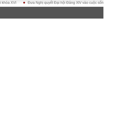
XVI
Đưa Nghị quyết Đại hội Đảng XIV vào cuộc sống
Hướng tới Đại hộ
ĐỜI SỐNG
Gia đình
Sức khỏe
Cần biết
g
Cộng đồng mạng
 – Đô thị