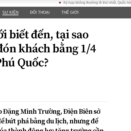
Kỳ họp không thường lệ thứ nhất, Quốc hội khóa 
SỰ KIỆN
ĐỐI THOẠI
THẾ GIỚI
LUẬT
KINH TẾ
XÃ HỘI
ảy pháp
Bất động sản
Dân sinh
i biết đến, tại sao
Tài chính - Ngân
Giáo dục
luật gia
hàng
Văn hoá
 đón khách bằng 1/4
ều tra
Kinh tế vĩ mô
Môi trườn
i công dân
Hồ sơ doanh
 Phú Quốc?
Giao thông
nghiệp
- Hình sự
Xu hướng thị
trường
Tiêu dùng và dư
luận
Công nghệ
p Đặng Minh Trường, Điện Biên sở
US
ể bứt phá bằng du lịch, nhưng để
n hóa thành động lực tăng trưởng cần