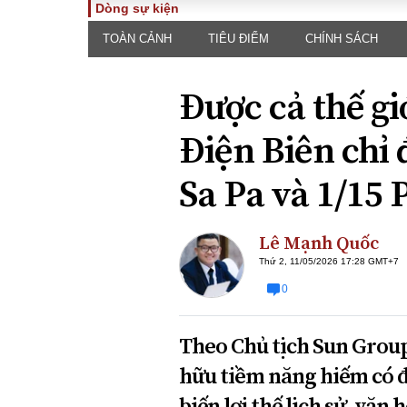
Dòng sự kiện
TOÀN CẢNH
TIÊU ĐIỂM
CHÍNH SÁCH
TOÀN CẢNH
PHÁP 
Tiêu điểm
Dòng ch
Được cả thế giớ
luật
Chính sách
Góc nhìn 
Sự kiện
Điện Biên chỉ
Hồ sơ đi
Đối thoại
Tiếng nó
Sa Pa và 1/15
Thế giới
An ninh 
Lê Mạnh Quốc
Thứ 2, 11/05/2026 17:28 GMT+7
0
Theo Chủ tịch Sun Grou
ĐA CHIỀU
INFOC
hữu tiềm năng hiếm có đ
Quan điểm
biến lợi thế lịch sử, vă