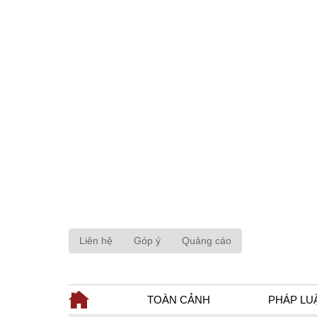
Liên hệ
Góp ý
Quảng cáo
TOÀN CẢNH
PHÁP LU