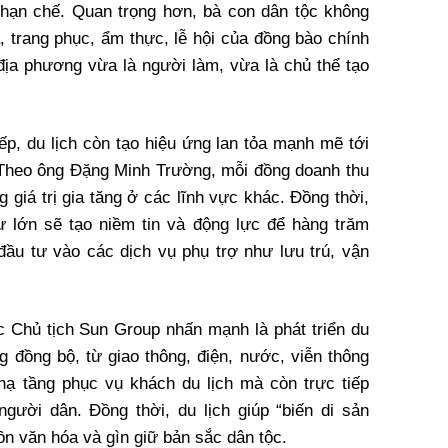
 hạn chế. Quan trọng hơn, bà con dân tộc không
a, trang phục, ẩm thực, lễ hội của đồng bào chính
địa phương vừa là người làm, vừa là chủ thể tạo
iếp, du lịch còn tạo hiệu ứng lan tỏa mạnh mẽ tới
 Theo ông Đặng Minh Trường, mỗi đồng doanh thu
g giá trị gia tăng ở các lĩnh vực khác. Đồng thời,
ư lớn sẽ tạo niềm tin và động lực để hàng trăm
ầu tư vào các dịch vụ phụ trợ như lưu trú, vận
c Chủ tịch Sun Group nhấn mạnh là phát triển du
g đồng bộ, từ giao thông, điện, nước, viễn thông
hạ tầng phục vụ khách du lịch mà còn trực tiếp
gười dân. Đồng thời, du lịch giúp “biến di sản
tồn văn hóa và gìn giữ bản sắc dân tộc.