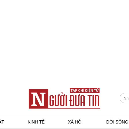
ẬT
KINH TẾ
XÃ HỘI
ĐỜI SỐNG