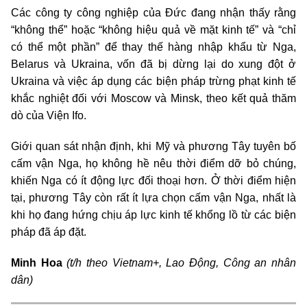
Các công ty công nghiệp của Đức đang nhận thấy rằng
“không thể” hoặc “không hiệu quả về mặt kinh tế” và “chỉ
có thể một phần” để thay thế hàng nhập khẩu từ Nga,
Belarus và Ukraina, vốn đã bị dừng lại do xung đột ở
Ukraina và việc áp dụng các biện pháp trừng phạt kinh tế
khắc nghiệt đối với Moscow và Minsk, theo kết quả thăm
dò của Viện Ifo.
Giới quan sát nhận định, khi Mỹ và phương Tây tuyên bố
cấm vận Nga, họ không hề nêu thời điểm dỡ bỏ chúng,
khiến Nga có ít động lực đối thoại hơn. Ở thời điểm hiện
tại, phương Tây còn rất ít lựa chọn cấm vận Nga, nhất là
khi họ đang hứng chịu áp lực kinh tế khổng lồ từ các biện
pháp đã áp đặt.
Minh Hoa
(t/h theo Vietnam+, Lao Động, Công an nhân
dân)