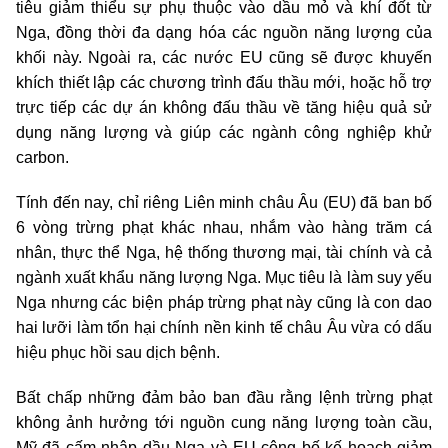
tiêu giảm thiểu sự phụ thuộc vào dầu mỏ và khí đốt từ
Nga, đồng thời đa dạng hóa các nguồn năng lượng của
khối này. Ngoài ra, các nước EU cũng sẽ được khuyến
khích thiết lập các chương trình đấu thầu mới, hoặc hỗ trợ
trực tiếp các dự án không đấu thầu về tăng hiệu quả sử
dụng năng lượng và giúp các ngành công nghiệp khử
carbon.
Tính đến nay, chỉ riêng Liên minh châu Âu (EU) đã ban bố
6 vòng trừng phạt khác nhau, nhắm vào hàng trăm cá
nhân, thực thể Nga, hệ thống thương mại, tài chính và cả
ngành xuất khẩu năng lượng Nga. Mục tiêu là làm suy yếu
Nga nhưng các biện pháp trừng phạt này cũng là con dao
hai lưỡi làm tổn hại chính nền kinh tế châu Âu vừa có dấu
hiệu phục hồi sau dịch bệnh.
Bất chấp những đảm bảo ban đầu rằng lệnh trừng phạt
không ảnh hưởng tới nguồn cung năng lượng toàn cầu,
Mỹ đã cấm nhập dầu Nga và EU công bố kế hoạch giảm