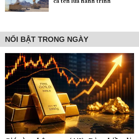
cả tên lửa hành trình
NỔI BẬT TRONG NGÀY