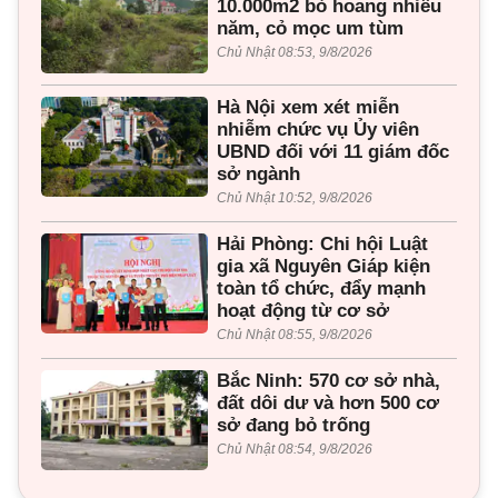
10.000m2 bỏ hoang nhiều
năm, cỏ mọc um tùm
Chủ Nhật 08:53, 9/8/2026
Hà Nội xem xét miễn
nhiễm chức vụ Ủy viên
UBND đối với 11 giám đốc
sở ngành
Chủ Nhật 10:52, 9/8/2026
Hải Phòng: Chi hội Luật
gia xã Nguyên Giáp kiện
toàn tổ chức, đẩy mạnh
hoạt động từ cơ sở
Chủ Nhật 08:55, 9/8/2026
Bắc Ninh: 570 cơ sở nhà,
đất dôi dư và hơn 500 cơ
sở đang bỏ trống
Chủ Nhật 08:54, 9/8/2026