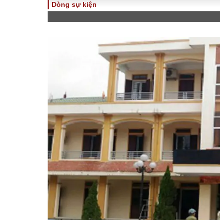
Dòng sự kiện
TOÀN CẢNH
PHÁP 
Tiêu điểm
Dòng ch
luật
Chính sách
Góc nhìn 
Sự kiện
Hồ sơ đi
Đối thoại
Tiếng nó
Thế giới
An ninh 
ĐA CHIỀU
INFOC
Quan điểm