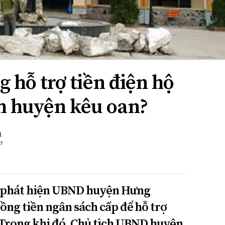
g hỗ trợ tiền điện hộ
ch huyện kêu oan?
h
+7
n phát hiện UBND huyện Hưng
đồng tiền ngân sách cấp để hỗ trợ
 Trong khi đó, Chủ tịch UBND huyện