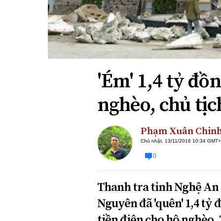
Xi nhan Trái Phải
Bạn đọc viết
'Ém' 1,4 tỷ đồn
nghèo, chủ tị
Phạm Xuân Chin
Chủ nhật, 13/11/2016 10:34 GMT
0
Thanh tra tỉnh Nghệ A
Nguyên đã 'quên' 1,4 tỷ 
tiền điện cho hộ nghèo.