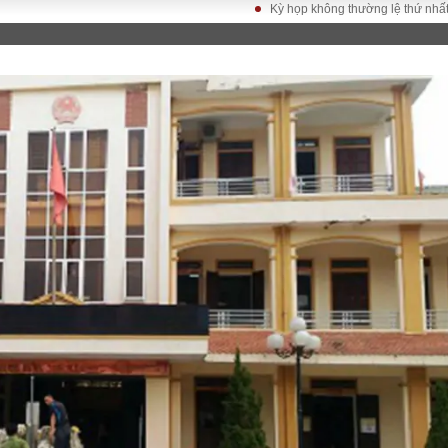
Kỳ họp không thường lệ thứ nhất, Quốc hội 
LUẬT
KINH TẾ
XÃ HỘI
ảy pháp
Bất động sản
Dân sinh
Tài chính - Ngân
Giáo dục
luật gia
hàng
Văn hoá
ều tra
Kinh tế vĩ mô
Môi trườn
i công dân
Hồ sơ doanh
Giao thông
nghiệp
- Hình sự
Xu hướng thị
trường
Tiêu dùng và dư
luận
Công nghệ
US