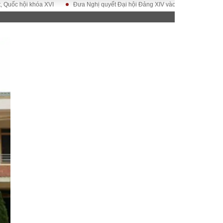
khóa XVI
Đưa Nghị quyết Đại hội Đảng XIV vào cuộc sống
Hướng tới Đ
ĐỜI SỐNG
Gia đình
Sức khỏe
Cần biết
g
Cộng đồng mạng
 – Đô thị