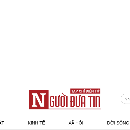
ẬT
KINH TẾ
XÃ HỘI
ĐỜI SỐNG