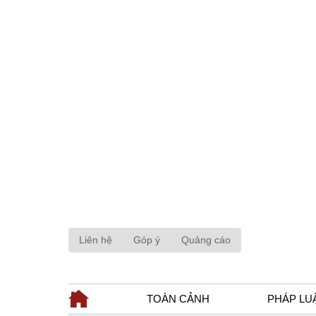
Liên hệ
Góp ý
Quảng cáo
TOÀN CẢNH
PHÁP LU