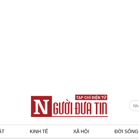
ẬT
KINH TẾ
XÃ HỘI
ĐỜI SỐNG