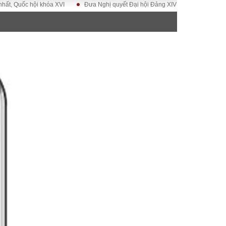
ội khóa XVI
Đưa Nghị quyết Đại hội Đảng XIV vào cuộc sống
Hướng tớ
ĐỜI SỐNG
Gia đình
Sức khỏe
Cần biết
g
Cộng đồng mạng
 – Đô thị