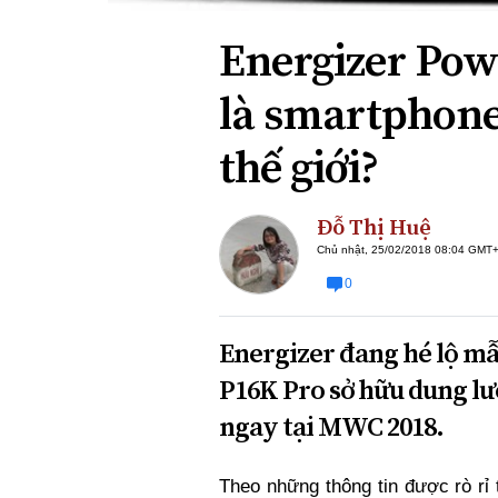
Energizer Pow
là smartphone
thế giới?
Đỗ Thị Huệ
Chủ nhật, 25/02/2018 08:04 GMT
0
Energizer đang hé lộ 
P16K Pro sở hữu dung l
ngay tại MWC 2018.
Theo những thông tin được rò rỉ 