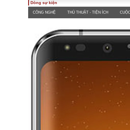
Dòng sự kiện
CÔNG NGHỆ
THỦ THUẬT - TIỆN ÍCH
CUỘC
TOÀN CẢNH
PHÁP 
Tiêu điểm
Dòng ch
luật
Chính sách
Góc nhìn 
Sự kiện
Hồ sơ đi
Đối thoại
Tiếng nó
Thế giới
An ninh 
ĐA CHIỀU
INFOC
Quan điểm