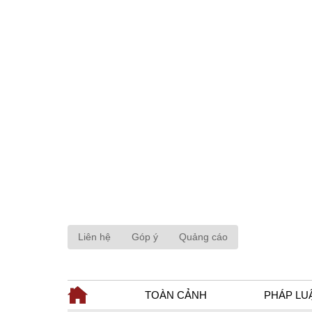
Liên hệ
Góp ý
Quảng cáo
TOÀN CẢNH
PHÁP LU