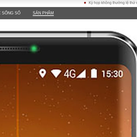
Kỳ họp không thường lệ thứ nhất, Quốc h
 SỐNG SỐ
SẢN PHẨM
LUẬT
KINH TẾ
XÃ HỘI
ảy pháp
Bất động sản
Dân sinh
Tài chính - Ngân
Giáo dục
luật gia
hàng
Văn hoá
ều tra
Kinh tế vĩ mô
Môi trườn
i công dân
Hồ sơ doanh
Giao thông
nghiệp
- Hình sự
Xu hướng thị
trường
Tiêu dùng và dư
luận
Công nghệ
US