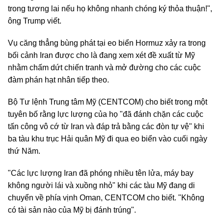
trong tương lai nếu họ không nhanh chóng ký thỏa thuận!",
ông Trump viết.
Vụ căng thẳng bùng phát tại eo biển Hormuz xảy ra trong
bối cảnh Iran được cho là đang xem xét đề xuất từ Mỹ
nhằm chấm dứt chiến tranh và mở đường cho các cuộc
đàm phán hạt nhân tiếp theo.
Bộ Tư lệnh Trung tâm Mỹ (CENTCOM) cho biết trong một
tuyên bố rằng lực lượng của họ "đã đánh chặn các cuộc
tấn công vô cớ từ Iran và đáp trả bằng các đòn tự vệ" khi
ba tàu khu trục Hải quân Mỹ đi qua eo biển vào cuối ngày
thứ Năm.
"Các lực lượng Iran đã phóng nhiều tên lửa, máy bay
không người lái và xuồng nhỏ" khi các tàu Mỹ đang di
chuyển về phía vịnh Oman, CENTCOM cho biết. "Không
có tài sản nào của Mỹ bị đánh trúng".