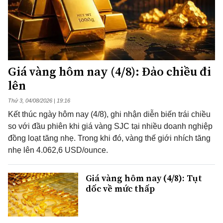
Giá vàng hôm nay (4/8): Đảo chiều đi
lên
Thứ 3, 04/08/2026 | 19:16
Kết thúc ngày hôm nay (4/8), ghi nhận diễn biến trái chiều
so với đầu phiên khi giá vàng SJC tại nhiều doanh nghiệp
đồng loạt tăng nhẹ. Trong khi đó, vàng thế giới nhích tăng
nhẹ lên 4.062,6 USD/ounce.
Giá vàng hôm nay (4/8): Tụt
dốc về mức thấp