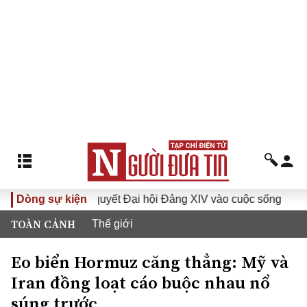
Đưa Nghị quyết Đại hội Đảng XIV vào cuộc sống
Dòng sự kiện
Hướng t
TOÀN CẢNH
Thế giới
Eo biển Hormuz căng thẳng: Mỹ và
Iran đồng loạt cáo buộc nhau nổ
súng trước