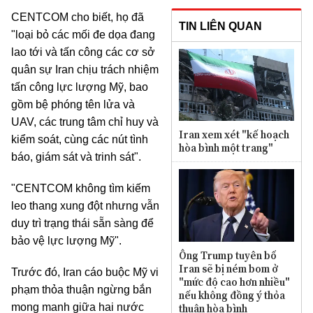
CENTCOM cho biết, họ đã
TIN LIÊN QUAN
"loại bỏ các mối đe dọa đang
lao tới và tấn công các cơ sở
quân sự Iran chịu trách nhiệm
tấn công lực lượng Mỹ, bao
gồm bệ phóng tên lửa và
UAV, các trung tâm chỉ huy và
Iran xem xét "kế hoạch
kiểm soát, cùng các nút tình
hòa bình một trang"
báo, giám sát và trinh sát".
"CENTCOM không tìm kiếm
leo thang xung đột nhưng vẫn
duy trì trạng thái sẵn sàng để
bảo vệ lực lượng Mỹ".
Ông Trump tuyên bố
Iran sẽ bị ném bom ở
Trước đó, Iran cáo buộc Mỹ vi
"mức độ cao hơn nhiều"
phạm thỏa thuận ngừng bắn
nếu không đồng ý thỏa
thuận hòa bình
mong manh giữa hai nước