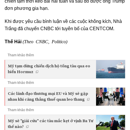
chiến tạm thời kéo dài hai tuần và sau đó được ông Trump
đơn phương gia hạn.
Khi được yêu cầu bình luận về các cuộc không kích, Nhà
Trắng đã chuyển CNBC tới tuyên bố của CENTCOM.
(Theo CNBC, Politico)
Thế Hải
Tham khảo thêm
Mỹ tạm dừng chiến dịch hộ tống tàu qua eo
biển Hormuz
Tham khảo thêm
Các lãnh đạo thương mại EU và Mỹ sẽ gặp
nhau khi căng thẳng thuế quan leo thang
Tham khảo thêm
Mỹ sẽ "giải cứu" các tàu mắc kẹt ở vịnh Ba Tư
thế nào?