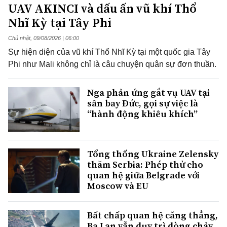
UAV AKINCI và dấu ấn vũ khí Thổ
Nhĩ Kỳ tại Tây Phi
Chủ nhật, 09/08/2026 | 06:00
Sự hiện diện của vũ khí Thổ Nhĩ Kỳ tại một quốc gia Tây
Phi như Mali không chỉ là câu chuyện quân sự đơn thuần.
Nga phản ứng gắt vụ UAV tại
sân bay Đức, gọi sự việc là
“hành động khiêu khích”
Tổng thống Ukraine Zelensky
thăm Serbia: Phép thử cho
quan hệ giữa Belgrade với
Moscow và EU
Bất chấp quan hệ căng thẳng,
Ba Lan vẫn duy trì dòng chảy