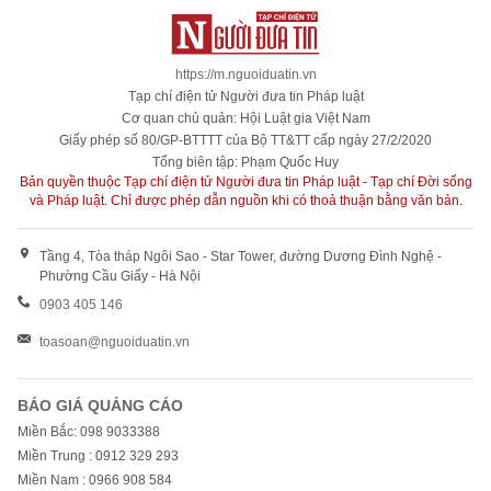
https://m.nguoiduatin.vn
Tạp chí điện tử Người đưa tin Pháp luật
Cơ quan chủ quản: Hội Luật gia Việt Nam
Giấy phép số 80/GP-BTTTT của Bộ TT&TT cấp ngày 27/2/2020
Tổng biên tập: Phạm Quốc Huy
Bản quyền thuộc Tạp chí điện tử Người đưa tin Pháp luật - Tạp chí Đời sống
và Pháp luật. Chỉ được phép dẫn nguồn khi có thoả thuận bằng văn bản.
Tầng 4, Tòa tháp Ngôi Sao - Star Tower, đường Dương Đình Nghệ -
Phường Cầu Giấy - Hà Nội
0903 405 146
toasoan@nguoiduatin.vn
BÁO GIÁ QUẢNG CÁO
Miền Bắc: 098 9033388
Miền Trung : 0912 329 293
Miền Nam : 0966 908 584