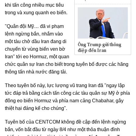
khi tấn công nhiều mục tiêu
trong và xung quanh eo biển.
"Quân đội Mỹ… đã vi phạm
lệnh ngừng bắn, nhắm vào
một tàu chở dầu Iran đang di
Ông Trump gửi thông
chuyển từ vùng biển ven bờ
điệp đến Iran
Iran" tới eo Hormuz, một quan
chức quân sự Iran cho biết trong tuyên bố được các hãng
thông tấn nhà nước đăng tải.
Theo tuyên bố này, lực lượng vũ trang Iran đã "ngay lập
tức đáp trả bằng cách tấn công các tàu quân sự Mỹ ở phía
đông eo biển Hormuz và phía nam cảng Chabahar, gây
thiệt hại đáng kể cho chúng".
Tuyên bố của CENTCOM không đề cập đến lệnh ngừng
bắn, vốn bắt đầu từ ngày 8/4 như một thỏa thuận đình