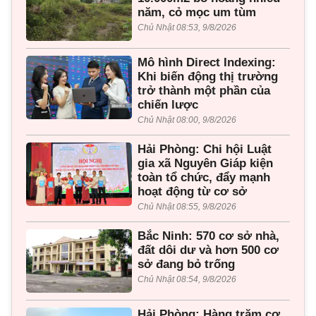
năm, cỏ mọc um tùm
Chủ Nhật 08:53, 9/8/2026
Mô hình Direct Indexing:
Khi biến động thị trường
trở thành một phần của
chiến lược
Chủ Nhật 08:00, 9/8/2026
Hải Phòng: Chi hội Luật
gia xã Nguyên Giáp kiện
toàn tổ chức, đẩy mạnh
hoạt động từ cơ sở
Chủ Nhật 08:55, 9/8/2026
Bắc Ninh: 570 cơ sở nhà,
đất dôi dư và hơn 500 cơ
sở đang bỏ trống
Chủ Nhật 08:54, 9/8/2026
Hải Phòng: Hàng trăm cơ