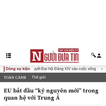
Đưa Nghị quyết Đại hội Đảng XIV vào cuộc sống
Dòng sự kiện
Hướng 
TOÀN CẢNH
Thế giới
EU bắt đầu “kỷ nguyên mới” trong
quan hệ với Trung Á