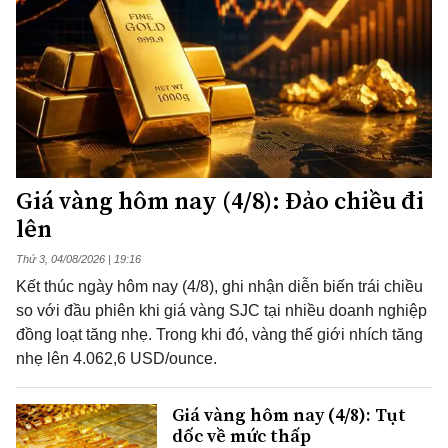
Giá vàng hôm nay (4/8): Đảo chiều đi
lên
Thứ 3, 04/08/2026 | 19:16
Kết thúc ngày hôm nay (4/8), ghi nhận diễn biến trái chiều
so với đầu phiên khi giá vàng SJC tại nhiều doanh nghiệp
đồng loạt tăng nhẹ. Trong khi đó, vàng thế giới nhích tăng
nhẹ lên 4.062,6 USD/ounce.
Giá vàng hôm nay (4/8): Tụt
dốc về mức thấp