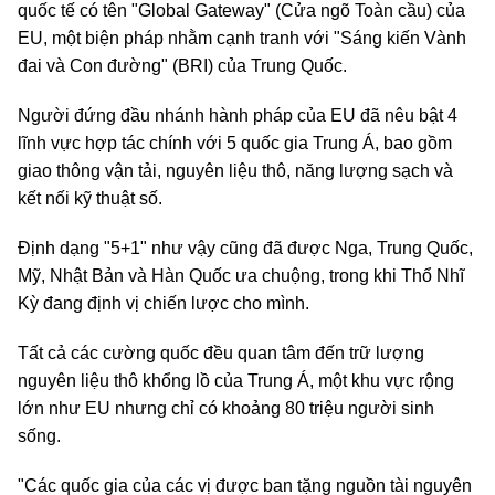
quốc tế có tên "Global Gateway" (Cửa ngõ Toàn cầu) của
EU, một biện pháp nhằm cạnh tranh với "Sáng kiến Vành
đai và Con đường" (BRI) của Trung Quốc.
Người đứng đầu nhánh hành pháp của EU đã nêu bật 4
lĩnh vực hợp tác chính với 5 quốc gia Trung Á, bao gồm
giao thông vận tải, nguyên liệu thô, năng lượng sạch và
kết nối kỹ thuật số.
Định dạng "5+1" như vậy cũng đã được Nga, Trung Quốc,
Mỹ, Nhật Bản và Hàn Quốc ưa chuộng, trong khi Thổ Nhĩ
Kỳ đang định vị chiến lược cho mình.
Tất cả các cường quốc đều quan tâm đến trữ lượng
nguyên liệu thô khổng lồ của Trung Á, một khu vực rộng
lớn như EU nhưng chỉ có khoảng 80 triệu người sinh
sống.
"Các quốc gia của các vị được ban tặng nguồn tài nguyên