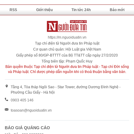
RSS
Giới thiệu
Tin tức 24h
Báo mới
https://m.nguoiduatin.vn
Tạp chí điện tử Người đưa tin Pháp luật
Cơ quan chủ quản: Hội Luật gia Việt Nam
Giấy phép số 80/GP-BTTTT của Bộ TT&TT cấp ngày 27/2/2020
Tổng biên tập: Phạm Quốc Huy
Bản quyền thuộc Tạp chí điện tử Người đưa tin Pháp luật - Tạp chí Đời sống
và Pháp luật. Chỉ được phép dẫn nguồn khi có thoả thuận bằng văn bản.
Tầng 4, Tòa tháp Ngôi Sao - Star Tower, đường Dương Đình Nghệ -
Phường Cầu Giấy - Hà Nội
0903 405 146
toasoan@nguoiduatin.vn
BÁO GIÁ QUẢNG CÁO