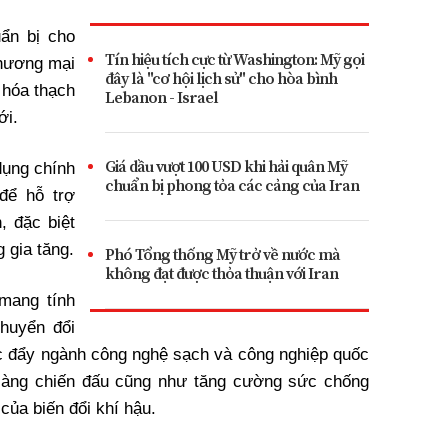
ẩn bị cho
Tín hiệu tích cực từ Washington: Mỹ gọi
thương mại
đây là "cơ hội lịch sử" cho hòa bình
 hóa thạch
Lebanon - Israel
ới.
Giá dầu vượt 100 USD khi hải quân Mỹ
ụng chính
chuẩn bị phong tỏa các cảng của Iran
để hỗ trợ
, đặc biệt
g gia tăng.
Phó Tổng thống Mỹ trở về nước mà
không đạt được thỏa thuận với Iran
mang tính
chuyển đổi
úc đẩy ngành công nghệ sạch và công nghiệp quốc
sàng chiến đấu cũng như tăng cường sức chống
của biến đổi khí hậu.