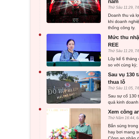
năm
Thứ Sáu 11:29, 7/
Doanh thu và l
khi doanh nghiệ
thống công ty.
•
Mức thu nhập
REE
Thứ Sáu 11:29, 7/
Lũy kế 6 tháng
so với cùng kỳ;
•
Sau vụ 130 t
thua lỗ
Thứ Sáu 11:05, 7/
Sau sự cố 130 t
quả kinh doanh 
•
Xem công an
Thứ Năm 16:44, 6
Bắn súng trong 
hay bơi mang sú
Công an nhân d