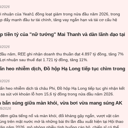
8/2026
ợi nhuận của Yeah1 đồng loạt giảm trong nửa đầu năm 2026, trong
p đẩy mạnh đầu tư tài chính, tăng vay ngắn hạn và tái cơ cấu hệ
 tiền tỷ của "nữ tướng" Mai Thanh và dàn lãnh đạo tại
8/2026
 đầu năm, REE ghi nhận doanh thu thuần đạt 4.897 tỷ đồng, tăng 7%
 Lợi nhuận sau thuế đạt 1.721 tỷ đồng, tăng 11%.
ấn heo nhiễm dịch, Đồ hộp Hạ Long tiếp tục chìm trong
8/2026
ấn heo nhiễm dịch tả châu Phi, Đồ hộp Hạ Long tiếp tục ghi nhận kết
sa sút với khoản lỗ hơn 15,6 tỷ đồng trong nửa đầu năm 2026.
 bắn súng giữa màn khói, vừa bơi vừa mang súng AK
/8/2026
đêm giữa tiếng nổ và màn khói, đối kháng gậy ngắn, vượt vật cản
ng trên mặt nước mở là những bài thi lần đầu xuất hiện tại Hội thao
ân năm 2026, mô phỏng nhiều tình huống cán bộ, chiến sĩ có thể