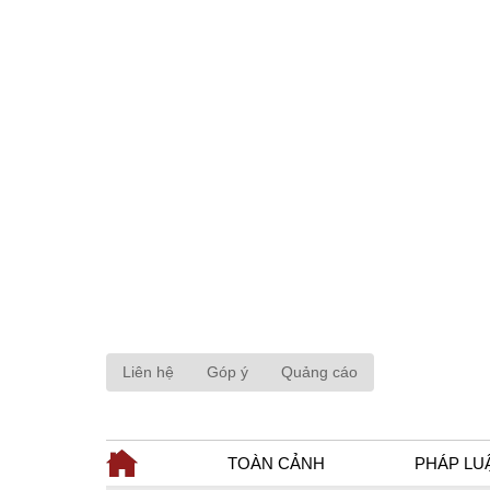
Liên hệ
Góp ý
Quảng cáo
TOÀN CẢNH
PHÁP LU