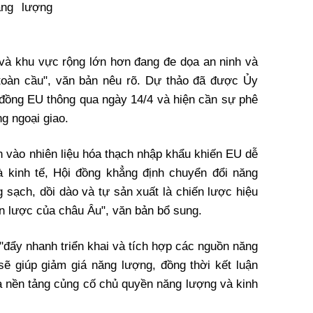
ăng lượng
n và khu vực rộng lớn hơn đang đe dọa an ninh và
toàn cầu", văn bản nêu rõ. Dự thảo đã được Ủy
i đồng EU thông qua ngày 14/4 và hiện cần sự phê
g ngoại giao.
 vào nhiên liệu hóa thạch nhập khẩu khiến EU dễ
và kinh tế, Hội đồng khẳng định chuyển đổi năng
 sạch, dồi dào và tự sản xuất là chiến lược hiệu
n lược của châu Âu", văn bản bổ sung.
"đẩy nhanh triển khai và tích hợp các nguồn năng
 sẽ giúp giảm giá năng lượng, đồng thời kết luận
là nền tảng củng cố chủ quyền năng lượng và kinh