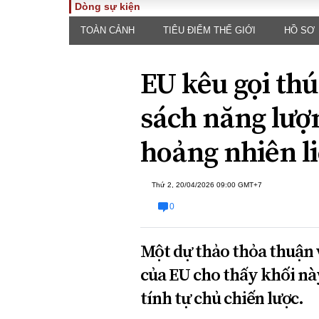
Dòng sự kiện
TOÀN CẢNH
TIÊU ĐIỂM THẾ GIỚI
HỒ SƠ
TOÀN CẢNH
PHÁP 
Tiêu điểm
Dòng ch
EU kêu gọi th
luật
Chính sách
Góc nhìn 
Sự kiện
sách năng lượ
Hồ sơ đi
Đối thoại
Tiếng nó
hoảng nhiên li
Thế giới
An ninh 
Thứ 2, 20/04/2026 09:00 GMT+7
0
Một dự thảo thỏa thuận 
của EU cho thấy khối này
ĐA CHIỀU
INFOC
tính tự chủ chiến lược.
Quan điểm