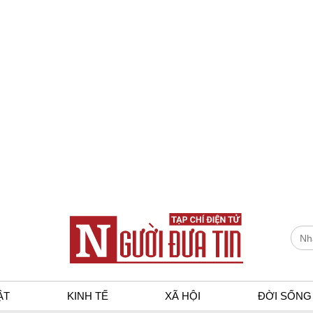
ẬT
KINH TẾ
XÃ HỘI
ĐỜI SỐNG