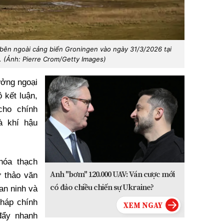
bên ngoài cảng biển Groningen vào ngày 31/3/2026 tại
n. (Ảnh: Pierre Crom/Getty Images)
ưởng ngoại
 kết luận,
cho chính
à khí hậu
hóa thạch
Anh "bơm" 120.000 UAV: Ván cược mới
ự thảo văn
có đảo chiều chiến sự Ukraine?
an ninh và
háp chính
đẩy nhanh