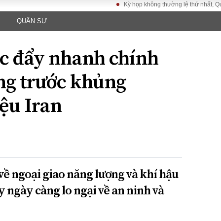
Kỳ họp không thường lệ thứ nhất, Quốc hội 
QUÂN SỰ
LUẬT
KINH TẾ
XÃ HỘI
ảy pháp
Bất động sản
Dân sinh
úc đẩy nhanh chính
Tài chính - Ngân
Giáo dục
luật gia
hàng
Văn hoá
ng trước khủng
ều tra
Kinh tế vĩ mô
Môi trườn
i công dân
Hồ sơ doanh
ệu Iran
Giao thông
nghiệp
- Hình sự
Xu hướng thị
trường
Tiêu dùng và dư
luận
Công nghệ
về ngoại giao năng lượng và khí hậu
 ngày càng lo ngại về an ninh và
US