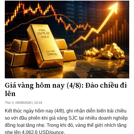
Giá vàng hôm nay (4/8): Đảo chiều đi
lên
Thứ 3, 04/08/2026 | 19:16
Kết thúc ngày hôm nay (4/8), ghi nhận diễn biến trái chiều
so với đầu phiên khi giá vàng SJC tại nhiều doanh nghiệp
đồng loạt tăng nhẹ. Trong khi đó, vàng thế giới nhích tăng
nhẹ lên 4.062,6 USD/ounce.