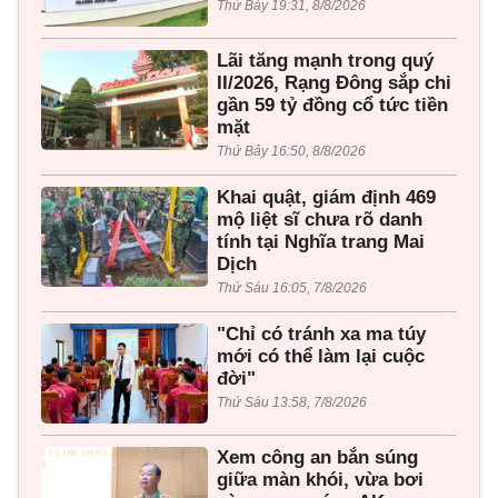
Thứ Bảy 19:31, 8/8/2026
Lãi tăng mạnh trong quý
II/2026, Rạng Đông sắp chi
gần 59 tỷ đồng cổ tức tiền
mặt
Thứ Bảy 16:50, 8/8/2026
Khai quật, giám định 469
mộ liệt sĩ chưa rõ danh
tính tại Nghĩa trang Mai
Dịch
Thứ Sáu 16:05, 7/8/2026
"Chỉ có tránh xa ma túy
mới có thể làm lại cuộc
đời"
Thứ Sáu 13:58, 7/8/2026
Xem công an bắn súng
giữa màn khói, vừa bơi