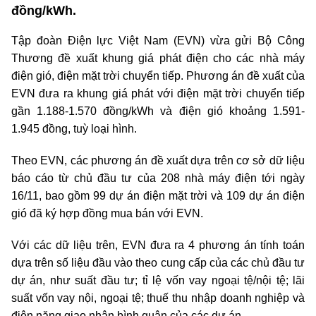
đồng/kWh.
Tập đoàn Điện lực Việt Nam (EVN) vừa gửi Bộ Công
Thương đề xuất khung giá phát điện cho các nhà máy
điện gió, điện mặt trời chuyển tiếp. Phương án đề xuất của
EVN đưa ra khung giá phát với điện mặt trời chuyển tiếp
gần 1.188-1.570 đồng/kWh và điện gió khoảng 1.591-
1.945 đồng, tuỳ loại hình.
Theo EVN, các phương án đề xuất dựa trên cơ sở dữ liệu
báo cáo từ chủ đầu tư của 208 nhà máy điện tới ngày
16/11, bao gồm 99 dự án điện mặt trời và 109 dự án điện
gió đã ký hợp đồng mua bán với EVN.
Với các dữ liệu trên, EVN đưa ra 4 phương án tính toán
dựa trên số liệu đầu vào theo cung cấp của các chủ đầu tư
dự án, như suất đầu tư; tỉ lệ vốn vay ngoại tệ/nội tệ; lãi
suất vốn vay nội, ngoại tệ; thuế thu nhập doanh nghiệp và
điện năng giao nhận bình quân của các dự án.