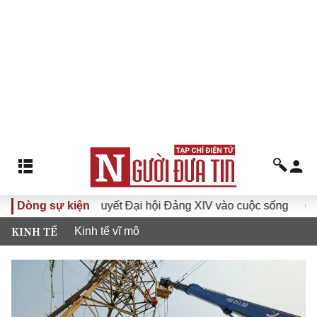
Đưa Nghị quyết Đại hội Đảng XIV vào cuộc sống
Dòng sự kiện
Hướng t
KINH TẾ
Kinh tế vĩ mô