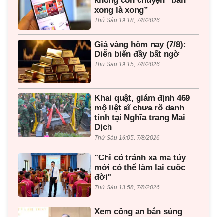
không còn chuyện “bán
xong là xong”
Thứ Sáu 19:18, 7/8/2026
Giá vàng hôm nay (7/8):
Diễn biến đầy bất ngờ
Thứ Sáu 19:15, 7/8/2026
Khai quật, giám định 469
mộ liệt sĩ chưa rõ danh
tính tại Nghĩa trang Mai
Dịch
Thứ Sáu 16:05, 7/8/2026
"Chỉ có tránh xa ma túy
mới có thể làm lại cuộc
đời"
Thứ Sáu 13:58, 7/8/2026
Xem công an bắn súng