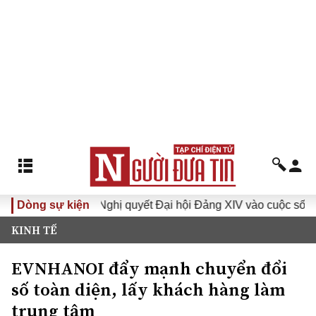
I
Dòng sự kiện
Đưa Nghị quyết Đại hội Đảng XIV vào cuộc sống
Hư
KINH TẾ
EVNHANOI đẩy mạnh chuyển đổi
số toàn diện, lấy khách hàng làm
trung tâm