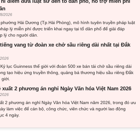
hí điểm đưa luật sư đến tổ dân phố, hỗ trợ miễn phí
ân
/8/2026
i phường Hải Dương (Tp.Hải Phòng), mô hình tuyên truyền pháp luật
pháp lý miễn phí được triển khai ngay tại tổ dân phố để giải đáp
 lý cho người dân.
tiếng vang từ đoàn xe chở sầu riêng dài nhất tại Đắk
/2026
 Kỷ lục Guinness thế giới với đoàn 500 xe bán tải chở sầu riêng dài
ọng tạo hiệu ứng truyền thông, quảng bá thương hiệu sầu riêng Đắk
 giới.
ề xuất 2 phương án nghỉ Ngày Văn hóa Việt Nam 2026
/2026
uất 2 phương án nghỉ Ngày Văn hóa Việt Nam năm 2026, trong đó ưu
gày làm việc để cán bộ, công chức, viên chức và người lao động
tục 4 ngày.