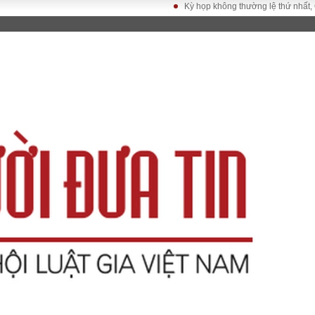
Kỳ họp không thường lệ thứ nhất, Quốc h
LUẬT
KINH TẾ
XÃ HỘI
ảy pháp
Bất động sản
Dân sinh
Tài chính - Ngân
Giáo dục
luật gia
hàng
Văn hoá
ều tra
Kinh tế vĩ mô
Môi trườn
i công dân
Hồ sơ doanh
Giao thông
nghiệp
- Hình sự
Xu hướng thị
trường
Tiêu dùng và dư
luận
Công nghệ
US