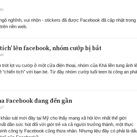
:52
gộ nghĩnh, vui nhộn - stickers đã được Facebook đã cập nhật trong
trên nền web.
tích’ lên facebook, nhóm cướp bị bắt
:45
n trót lọt vụ cướp ở một cửa điện thoại, nhóm của Khá liền tung ảnh l
 “chiến tích” với bạn bè. Từ đây nhóm cướp tuổi teen bị công an phá
của Facebook đang đến gần
:17
 khảo sát mới đây tại Mỹ cho thấy mạng xã hội lớn nhất thế giới
t dần sức hút đối với giới trẻ và cả người trưởng thành, một thực
ính công ty Facebook cũng thừa nhận. Nhưng liệu đây có phải là dấ