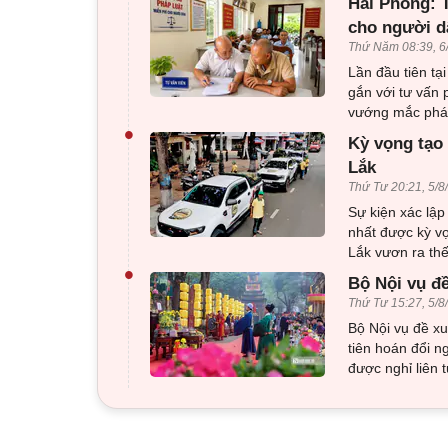
Hải Phòng: T
cho người d
Thứ Năm 08:39, 6
Lần đầu tiên tạ
gắn với tư vấn 
vướng mắc pháp
•
Kỳ vọng tạo 
Lắk
Thứ Tư 20:21, 5/8
Sự kiện xác lập
nhất được kỳ v
Lắk vươn ra thế
•
Bộ Nội vụ đ
Thứ Tư 15:27, 5/8
Bộ Nội vụ đề x
tiên hoán đổi n
được nghỉ liên 