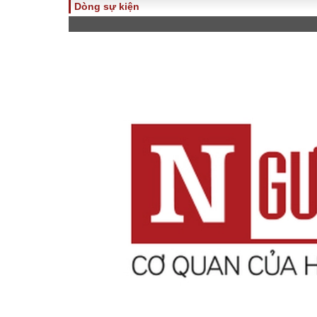
Dòng sự kiện
TOÀN CẢNH
PHÁP 
Tiêu điểm
Dòng ch
luật
Chính sách
Góc nhìn 
Sự kiện
Hồ sơ đi
Đối thoại
Tiếng nó
Thế giới
An ninh 
ĐA CHIỀU
INFOC
Quan điểm