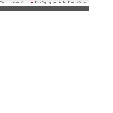
ội khóa XVI
Đưa Nghị quyết Đại hội Đảng XIV vào cuộc sống
Hướng tớ
ĐỜI SỐNG
Gia đình
Sức khỏe
Cần biết
g
Cộng đồng mạng
 – Đô thị