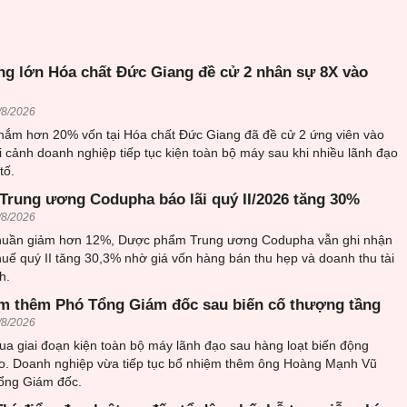
g lớn Hóa chất Đức Giang đề cử 2 nhân sự 8X vào
/8/2026
ắm hơn 20% vốn tại Hóa chất Đức Giang đã đề cử 2 ứng viên vào
 cảnh doanh nghiệp tiếp tục kiện toàn bộ máy sau khi nhiều lãnh đạo
tố.
rung ương Codupha báo lãi quý II/2026 tăng 30%
/8/2026
thuần giảm hơn 12%, Dược phẩm Trung ương Codupha vẫn ghi nhận
huế quý II tăng 30,3% nhờ giá vốn hàng bán thu hẹp và doanh thu tài
h.
m thêm Phó Tổng Giám đốc sau biến cố thượng tầng
/8/2026
ua giai đoạn kiện toàn bộ máy lãnh đạo sau hàng loạt biến động
o. Doanh nghiệp vừa tiếp tục bổ nhiệm thêm ông Hoàng Mạnh Vũ
ổng Giám đốc.