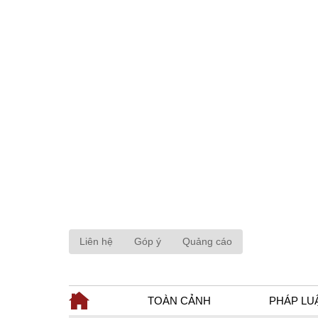
Liên hệ
Góp ý
Quảng cáo
TOÀN CẢNH
PHÁP LU