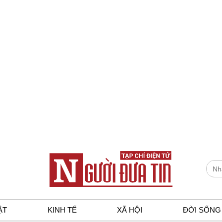
ẬT
KINH TẾ
XÃ HỘI
ĐỜI SỐNG