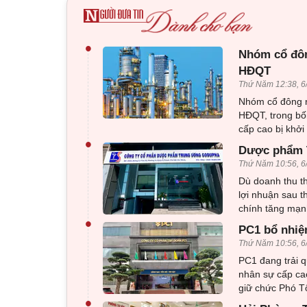
•
Nhóm cổ đôn
HĐQT
Thứ Năm 12:38, 6
Nhóm cổ đông n
HĐQT, trong bối
cấp cao bị khởi 
•
Dược phẩm T
Thứ Năm 10:56, 6
Dù doanh thu 
lợi nhuận sau t
chính tăng mạn
•
PC1 bổ nhiệ
Thứ Năm 10:56, 6
PC1 đang trải q
nhân sự cấp ca
giữ chức Phó T
•