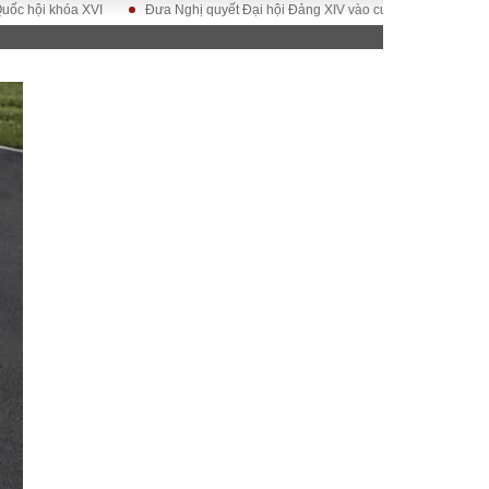
khóa XVI
Đưa Nghị quyết Đại hội Đảng XIV vào cuộc sống
Hướng tới Đ
ĐỜI SỐNG
Gia đình
Sức khỏe
Cần biết
g
Cộng đồng mạng
 – Đô thị