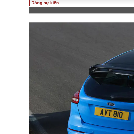
Dòng sự kiện
TOÀN CẢNH
PHÁP 
Tiêu điểm
Dòng ch
luật
Chính sách
Góc nhìn 
Sự kiện
Hồ sơ đi
Đối thoại
Tiếng nó
Thế giới
An ninh 
ĐA CHIỀU
INFOC
Quan điểm