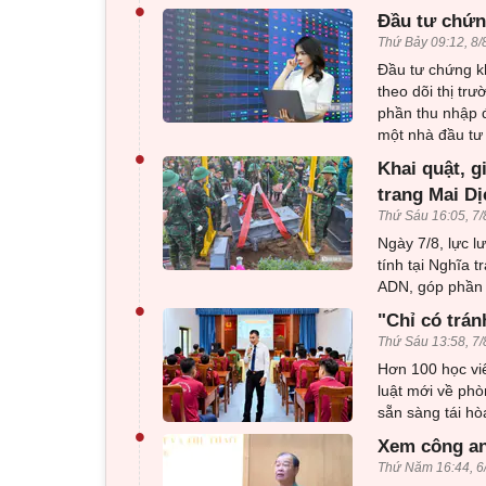
•
Đầu tư chứng
Thứ Bảy 09:12, 8/
Đầu tư chứng kh
theo dõi thị t
phần thu nhập đ
một nhà đầu tư
•
Khai quật, g
trang Mai Dị
Thứ Sáu 16:05, 7/
Ngày 7/8, lực l
tính tại Nghĩa 
ADN, góp phần x
•
"Chỉ có trán
Thứ Sáu 13:58, 7/
Hơn 100 học viê
luật mới về phò
sẵn sàng tái h
•
Xem công an
Thứ Năm 16:44, 6