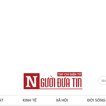
ẬT
KINH TẾ
XÃ HỘI
ĐỜI SỐNG