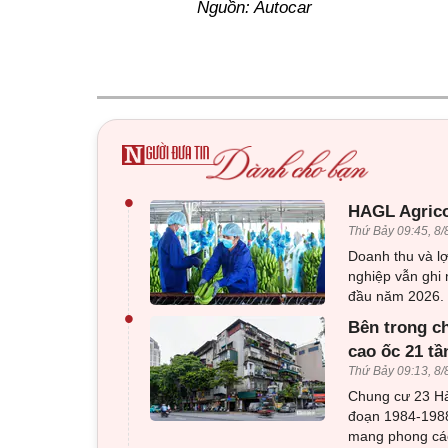
Nguồn: Autocar
•
HAGL Agrico
Thứ Bảy 09:45, 8/
Doanh thu và lợ
nghiệp vẫn ghi 
đầu năm 2026.
•
Bên trong c
cao ốc 21 tầ
Thứ Bảy 09:13, 8/
Chung cư 23 Hà
đoạn 1984-1988
mang phong cách