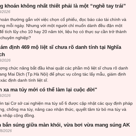
 khoán không nhất thiết phải là một “nghề tay trái”
8/2026
oán thường gắn với việc chọn cổ phiếu, đọc báo cáo tài chính và
rường mỗi ngày. Nhưng với một người chỉ muốn dành đều đặn một
ể tích lũy cho 10 hay 20 năm tới, liệu họ có thực sự cần trở thành
 chuyên nghiệp?
iám định 469 mộ liệt sĩ chưa rõ danh tính tại Nghĩa
ch
8/2026
ượng chức năng bắt đầu khai quật các phần mộ liệt sĩ chưa rõ danh
trang Mai Dịch (Tp.Hà Nội) để phục vụ công tác lấy mẫu, giám định
ác định danh tính liệt sĩ.
h xa ma túy mới có thể làm lại cuộc đời"
8/2026
n tại Cơ sở cai nghiện ma túy số 6 được cập nhật các quy định pháp
ng, chống ma túy, nâng cao nhận thức, quyết tâm từ bỏ ma túy và
òa nhập cộng đồng.
 bắn súng giữa màn khói, vừa bơi vừa mang súng AK
/8/2026