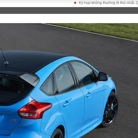
Kỳ họp không thường lệ thứ nhất, Quốc hội 
LUẬT
KINH TẾ
XÃ HỘI
ảy pháp
Bất động sản
Dân sinh
Tài chính - Ngân
Giáo dục
luật gia
hàng
Văn hoá
ều tra
Kinh tế vĩ mô
Môi trườn
i công dân
Hồ sơ doanh
Giao thông
nghiệp
- Hình sự
Xu hướng thị
trường
Tiêu dùng và dư
luận
Công nghệ
US