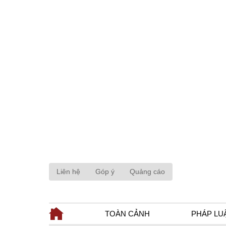
Liên hệ
Góp ý
Quảng cáo
TOÀN CẢNH
PHÁP LU