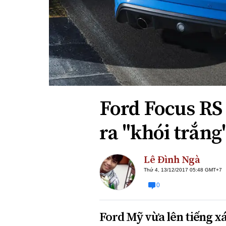
Xi nhan Trái Phải
Bạn đọc viết
Ford Focus RS
ra "khói trắng
Lê Đình Ngà
Thứ 4, 13/12/2017 05:48 GMT+7
0
Ford Mỹ vừa lên tiếng x