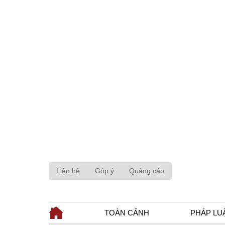
Liên hệ
Góp ý
Quảng cáo
TOÀN CẢNH
PHÁP LU