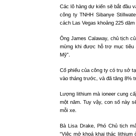
Các lô hàng dự kiến sẽ ​​bắt đầu v
công ty TNHH Sibanye Stillwater
cách Las Vegas khoảng 225 dặm 
Ông James Calaway, chủ tịch của
mừng khi được hỗ trợ mục tiêu 
Mỹ”.
Cổ phiếu của công ty có trụ sở t
vào tháng trước, và đã tăng 8% t
Lượng lithium mà ioneer cung cấ
một năm. Tuy vậy, con số này sẽ
mỗi xe.
Bà Lisa Drake, Phó Chủ tịch mả
“Việc mở khoá khai thác lithium