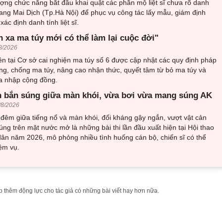
ượng chức năng bắt đầu khai quật các phần mộ liệt sĩ chưa rõ danh
trang Mai Dịch (Tp.Hà Nội) để phục vụ công tác lấy mẫu, giám định
ác định danh tính liệt sĩ.
h xa ma túy mới có thể làm lại cuộc đời"
8/2026
n tại Cơ sở cai nghiện ma túy số 6 được cập nhật các quy định pháp
ng, chống ma túy, nâng cao nhận thức, quyết tâm từ bỏ ma túy và
òa nhập cộng đồng.
 bắn súng giữa màn khói, vừa bơi vừa mang súng AK
/8/2026
đêm giữa tiếng nổ và màn khói, đối kháng gậy ngắn, vượt vật cản
ng trên mặt nước mở là những bài thi lần đầu xuất hiện tại Hội thao
ân năm 2026, mô phỏng nhiều tình huống cán bộ, chiến sĩ có thể
ệm vụ.
 thêm động lực cho tác giả có những bài viết hay hơn nữa.