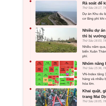
•
Rà soát để k
Thứ Sáu 16:17, 7/
Dự án Khu du l
cơ lãng phí khi
•
Nhiều dự án 
thì bị vướng
Thứ Sáu 16:03, 7/
Nhiều năm qua, 
biển Xuân Thành
phí.
•
Nhóm năng l
Thứ Sáu 15:36, 7/
VN-Index tăng 
hàng và nhiều b
hóa lớn.
•
Khai quật, g
trang Mai Dị
Thứ Sáu 16:05, 7/