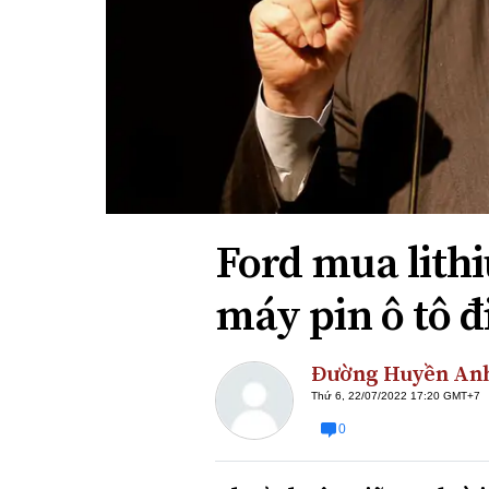
Xi nhan Trái Phải
Bạn đọc viết
Ford mua lith
máy pin ô tô đ
Đường Huyền An
Thứ 6, 22/07/2022 17:20 GMT+7
0