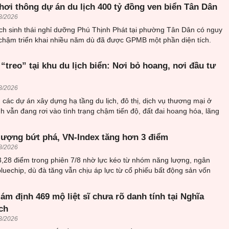
hơi thông dự án du lịch 400 tỷ đồng ven biển Tân Dân
8/2026
ịch sinh thái nghỉ dưỡng Phú Thịnh Phát tại phường Tân Dân có nguy
 chậm triển khai nhiều năm dù đã được GPMB một phần diện tích.
“treo” tại khu du lịch biển: Nơi bỏ hoang, nơi đầu tư
8/2026
các dự án xây dựng hạ tầng du lịch, đô thị, dịch vụ thương mại ở
 vẫn đang rơi vào tình trạng chậm tiến độ, đất đai hoang hóa, lãng
ượng bứt phá, VN-Index tăng hơn 3 điểm
8/2026
3,28 điểm trong phiên 7/8 nhờ lực kéo từ nhóm năng lượng, ngân
luechip, dù đà tăng vẫn chịu áp lực từ cổ phiếu bất động sản vốn
iám định 469 mộ liệt sĩ chưa rõ danh tính tại Nghĩa
ch
8/2026