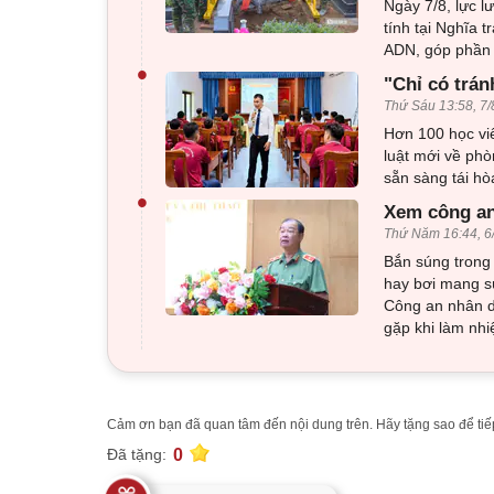
Ngày 7/8, lực l
tính tại Nghĩa 
ADN, góp phần x
•
"Chỉ có trán
Thứ Sáu 13:58, 7/
Hơn 100 học viê
luật mới về phò
sẵn sàng tái h
•
Xem công an
Thứ Năm 16:44, 6
Bắn súng trong 
hay bơi mang sú
Công an nhân d
gặp khi làm nhi
Cảm ơn bạn đã quan tâm đến nội dung trên. Hãy tặng sao để tiếp
0
Đã tặng: