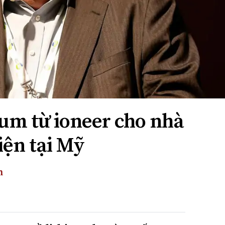
ium từ ioneer cho nhà
iện tại Mỹ
h