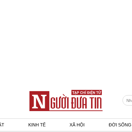
ẬT
KINH TẾ
XÃ HỘI
ĐỜI SỐNG