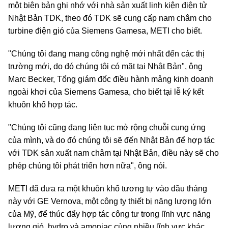
một biên bản ghi nhớ với nhà sản xuất linh kiện điện tử
Nhật Bản TDK, theo đó TDK sẽ cung cấp nam châm cho
turbine điện gió của Siemens Gamesa, METI cho biết.
"Chúng tôi đang mang công nghệ mới nhất đến các thị
trường mới, do đó chúng tôi có mặt tại Nhật Bản", ông
Marc Becker, Tổng giám đốc điều hành mảng kinh doanh
ngoài khơi của Siemens Gamesa, cho biết tại lễ ký kết
khuôn khổ hợp tác.
"Chúng tôi cũng đang liên tục mở rộng chuỗi cung ứng
của mình, và do đó chúng tôi sẽ đến Nhật Bản để hợp tác
với TDK sản xuất nam châm tại Nhật Bản, điều này sẽ cho
phép chúng tôi phát triển hơn nữa", ông nói.
METI đã đưa ra một khuôn khổ tương tự vào đầu tháng
này với GE Vernova, một công ty thiết bị năng lượng lớn
của Mỹ, để thúc đẩy hợp tác công tư trong lĩnh vực năng
lượng gió, hydro và amoniac cùng nhiều lĩnh vực khác.