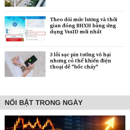
Theo dõi mức lương và thời
gian đóng BHXH bằng ứng
dụng VssID mới nhất
3 lỗi sạc pin tưởng vô hại
nhưng có thể khiến điện
thoại dễ "bốc cháy"
NỔI BẬT TRONG NGÀY