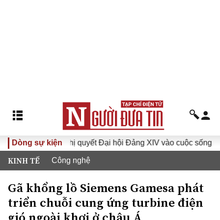
I
Dòng sự kiện
Đưa Nghị quyết Đại hội Đảng XIV vào cuộc sống
Hư
KINH TẾ
Công nghệ
Gã khổng lồ Siemens Gamesa phát
triển chuỗi cung ứng turbine điện
gió ngoài khơi ở châu Á