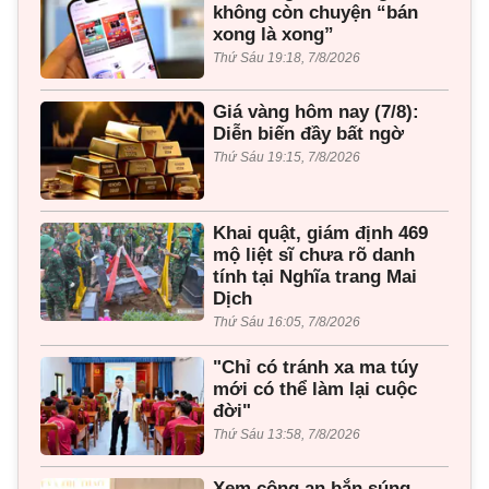
không còn chuyện “bán
xong là xong”
Thứ Sáu 19:18, 7/8/2026
Giá vàng hôm nay (7/8):
Diễn biến đầy bất ngờ
Thứ Sáu 19:15, 7/8/2026
Khai quật, giám định 469
mộ liệt sĩ chưa rõ danh
tính tại Nghĩa trang Mai
Dịch
Thứ Sáu 16:05, 7/8/2026
"Chỉ có tránh xa ma túy
mới có thể làm lại cuộc
đời"
Thứ Sáu 13:58, 7/8/2026
Xem công an bắn súng