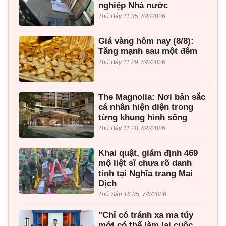
nghiệp Nhà nước
Thứ Bảy 11:35, 8/8/2026
Giá vàng hôm nay (8/8):
Tăng mạnh sau một đêm
Thứ Bảy 11:29, 8/8/2026
The Magnolia: Nơi bản sắc
cá nhân hiện diện trong
từng khung hình sống
Thứ Bảy 11:28, 8/8/2026
Khai quật, giám định 469
mộ liệt sĩ chưa rõ danh
tính tại Nghĩa trang Mai
Dịch
Thứ Sáu 16:05, 7/8/2026
"Chỉ có tránh xa ma túy
mới có thể làm lại cuộc