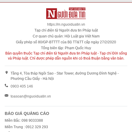
https://m.nguoiduatin.vn
Tạp chí điện tử Người đưa tin Pháp luật
Cơ quan chủ quản: Hội Luật gia Việt Nam
Giấy phép số 80/GP-BTTTT của Bộ TT&TT cấp ngày 27/2/2020
Tổng biên tập: Phạm Quốc Huy
Bản quyền thuộc Tạp chí điện tử Người đưa tin Pháp luật - Tạp chí Đời sống
và Pháp luật. Chỉ được phép dẫn nguồn khi có thoả thuận bằng văn bản.
Tầng 4, Tòa tháp Ngôi Sao - Star Tower, đường Dương Đình Nghệ -
Phường Cầu Giấy - Hà Nội
0903 405 146
toasoan@nguoiduatin.vn
BÁO GIÁ QUẢNG CÁO
Miền Bắc: 098 9033388
Miền Trung : 0912 329 293