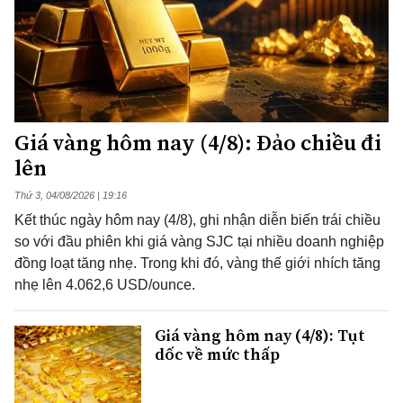
Giá vàng hôm nay (4/8): Đảo chiều đi
lên
Thứ 3, 04/08/2026 | 19:16
Kết thúc ngày hôm nay (4/8), ghi nhận diễn biến trái chiều
so với đầu phiên khi giá vàng SJC tại nhiều doanh nghiệp
đồng loạt tăng nhẹ. Trong khi đó, vàng thế giới nhích tăng
nhẹ lên 4.062,6 USD/ounce.
Giá vàng hôm nay (4/8): Tụt
dốc về mức thấp