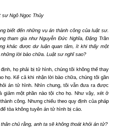
t sư Ngô Ngọc Thủy
ông biết đến những vụ án thành công của luật sư.
ng tham gia như Nguyễn Đức Nghĩa, Đặng Trần
iếng khác được dư luận quan tâm, ít khi thấy một
 những lời bào chữa. Luật sư nghĩ sao?
 định, họ phải bị tử hình, chúng tôi không thể thay
o họ. Kể cả khi nhận lời bào chữa, chúng tôi gần
hỏi án tử hình. Nhìn chung, tôi vẫn đưa ra được
và giảm một phần nào tội cho họ. Như vậy, xét ở
à thành công. Nhưng chiếu theo quy định của pháp
để tòa không tuyên án tử hình bị cáo.
 thân chủ rằng, anh ta sẽ không thoát khỏi án tử?