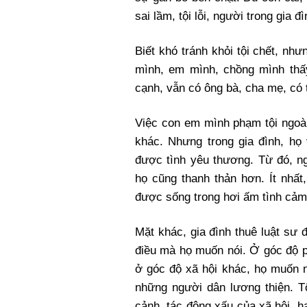
sai lầm, tội lỗi, người trong gia 
Biết khó tránh khỏi tội chết, nh
mình, em mình, chồng mình thấ
cạnh, vẫn có ông bà, cha mẹ, có 
Việc con em mình phạm tội ngoài 
khác. Nhưng trong gia đình, họ
được tình yêu thương. Từ đó, n
họ cũng thanh thản hơn. Ít nhất,
được sống trong hơi ấm tình cảm
Mặt khác, gia đình thuê luật sư 
điều mà họ muốn nói. Ở góc độ p
ở góc độ xã hội khác, họ muốn n
những người dân lương thiện. T
cảnh, tác động xấu của xã hội, 