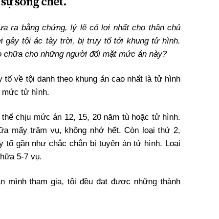
 sự sống chết.
ưa ra bằng chứng, lý lẽ có lợi nhất cho thân chủ
ây tội ác tày trời, bị truy tố tới khung tử hình.
ào chữa cho những người đối mặt mức án này?
y tố về tội danh theo khung án cao nhất là tử hình
ở mức tử hình.
ó thể chịu mức án 12, 15, 20 năm tù hoặc tử hình.
hữa mấy trăm vụ, không nhớ hết. Còn loại thứ 2,
uy tố gần như chắc chắn bị tuyên án tử hình. Loại
chữa 5-7 vụ.
án mình tham gia, tôi đều đạt được những thành