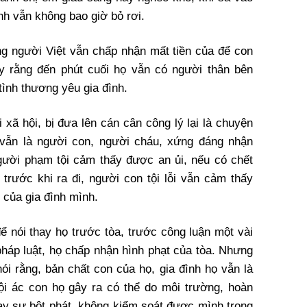
đình vẫn không bao giờ bỏ rơi.
ưng người Việt vẫn chấp nhận mất tiền của để con
y rằng đến phút cuối họ vẫn có người thân bên
tình thương yêu gia đình.
xã hội, bị đưa lên cán cân công lý lại là chuyện
 vẫn là người con, người cháu, xứng đáng nhận
gười phạm tội cảm thấy được an ủi, nếu có chết
 trước khi ra đi, người con tội lỗi vẫn cảm thấy
 của gia đình mình.
để nói thay họ trước tòa, trước công luận một vài
háp luật, họ chấp nhận hình phạt của tòa. Nhưng
ói rằng, bản chất con của họ, gia đình họ vẫn là
ội ác con họ gây ra có thể do môi trường, hoàn
hay sự bột phát, không kiểm soát được mình trong