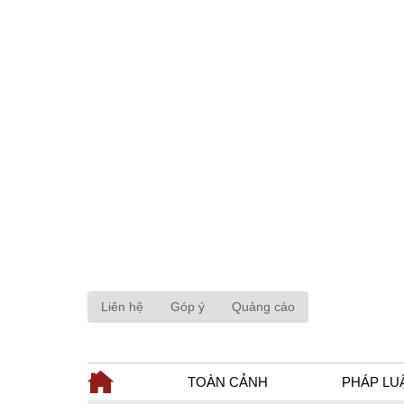
Liên hệ
Góp ý
Quảng cáo
TOÀN CẢNH
PHÁP LU