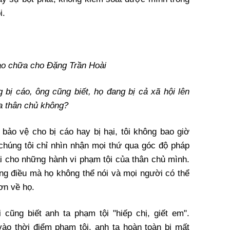
i.
ào chữa cho Đặng Trần Hoài
 bị cáo, ông cũng biết, họ đang bị cả xã hội lên
a thân chủ không?
bảo vệ cho bị cáo hay bị hại, tôi không bao giờ
 chúng tôi chỉ nhìn nhận mọi thứ qua góc độ pháp
iải cho những hành vi phạm tội của thân chủ mình.
ững điều mà họ không thể nói và mọi người có thể
ơn về họ.
cũng biết anh ta phạm tội "hiếp chị, giết em".
ào thời điểm phạm tội, anh ta hoàn toàn bị mất