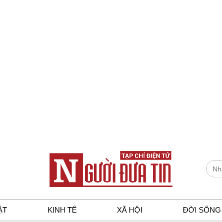
ẬT
KINH TẾ
XÃ HỘI
ĐỜI SỐNG