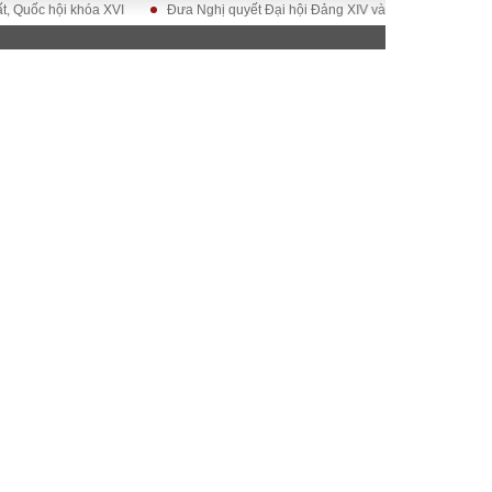
 hội khóa XVI
Đưa Nghị quyết Đại hội Đảng XIV vào cuộc sống
Hướng 
ĐỜI SỐNG
Gia đình
Sức khỏe
Cần biết
g
Cộng đồng mạng
 – Đô thị