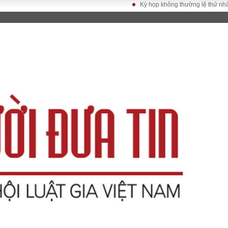
Kỳ họp không thường lệ thứ nhất, Quốc
LUẬT
KINH TẾ
XÃ HỘI
ảy pháp
Bất động sản
Dân sinh
Tài chính - Ngân
Giáo dục
luật gia
hàng
Văn hoá
ều tra
Kinh tế vĩ mô
Môi trườn
i công dân
Hồ sơ doanh
Giao thông
nghiệp
- Hình sự
Xu hướng thị
trường
Tiêu dùng và dư
luận
Công nghệ
US