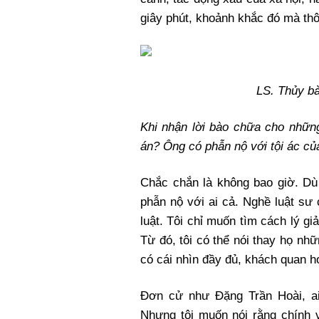
giây phút, khoảnh khắc đó mà thô
LS. Thủy b
Khi nhận lời bào chữa cho những
án? Ông có phẫn nộ với tội ác củ
Chắc chắn là không bao giờ. Dù 
phẫn nộ với ai cả. Nghề luật sư
luật. Tôi chỉ muốn tìm cách lý g
Từ đó, tôi có thể nói thay họ nh
có cái nhìn đầy đủ, khách quan h
Đơn cử như Đặng Trần Hoài, ai 
Nhưng tôi muốn nói rằng chính v