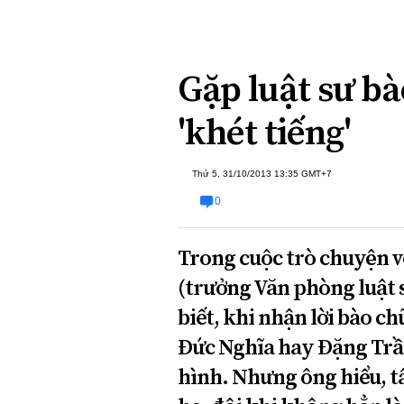
Xi nhan Trái Phải
Bạn đọc viết
Gặp luật sư bà
'khét tiếng'
Thứ 5, 31/10/2013 13:35 GMT+7
0
Trong cuộc trò chuyện v
(trưởng Văn phòng luật 
biết, khi nhận lời bào 
Đức Nghĩa hay Đặng Trần
hình. Nhưng ông hiểu, t