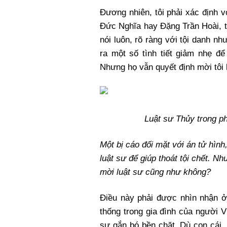
Đương nhiên, tôi phải xác định 
Đức Nghĩa hay Đặng Trần Hoài, t
nói luôn, rõ ràng với tội danh nh
ra một số tình tiết giảm nhẹ để
Nhưng họ vẫn quyết định mời tôi
Luật sư Thủy trong p
Một bị cáo đối mặt với án tử hình
luật sư để giúp thoát tội chết. Nh
mời luật sư cũng như không?
Điều này phải được nhìn nhận ở 
thống trong gia đình của người 
sự gắn bó bền chặt. Dù con cái,