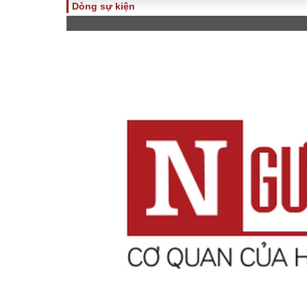
Dòng sự kiện
TOÀN CẢNH
PHÁP 
Tiêu điểm
Dòng ch
luật
Chính sách
Góc nhìn 
Sự kiện
Hồ sơ đi
Đối thoại
Tiếng nó
Thế giới
An ninh 
ĐA CHIỀU
INFOC
Quan điểm