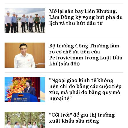
Mở lại sân bay Liên Khương,
Lâm Đồng kỳ vọng bứt phá du
lịch và thu hút đầu tư
Bộ trưởng Công Thương làm
rõ cơ chế ưu tiên của
Petrovietnam trong Luật Dầu
khí (sửa đổi)
"Ngoại giao kinh tế không
nên chỉ đo bằng các cuộc tiếp
xúc, mà phải đo bằng quy mô
ngoại tệ"
"Cởi trói" để giữ thị trường
xuất khẩu sầu riêng