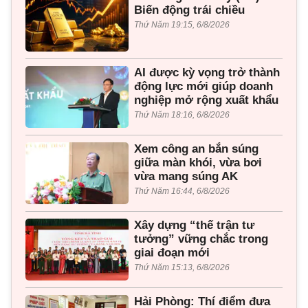
Biến động trái chiều
Thứ Năm 19:15, 6/8/2026
AI được kỳ vọng trở thành
động lực mới giúp doanh
nghiệp mở rộng xuất khẩu
Thứ Năm 18:16, 6/8/2026
Xem công an bắn súng
giữa màn khói, vừa bơi
vừa mang súng AK
Thứ Năm 16:44, 6/8/2026
Xây dựng “thế trận tư
tưởng” vững chắc trong
giai đoạn mới
Thứ Năm 15:13, 6/8/2026
Hải Phòng: Thí điểm đưa