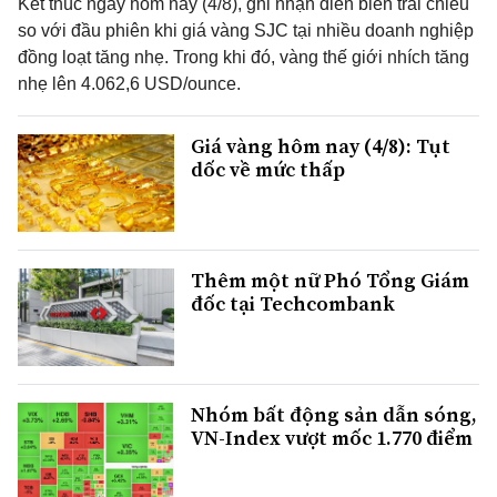
Kết thúc ngày hôm nay (4/8), ghi nhận diễn biến trái chiều
so với đầu phiên khi giá vàng SJC tại nhiều doanh nghiệp
đồng loạt tăng nhẹ. Trong khi đó, vàng thế giới nhích tăng
nhẹ lên 4.062,6 USD/ounce.
Giá vàng hôm nay (4/8): Tụt
dốc về mức thấp
Thêm một nữ Phó Tổng Giám
đốc tại Techcombank
Nhóm bất động sản dẫn sóng,
VN-Index vượt mốc 1.770 điểm