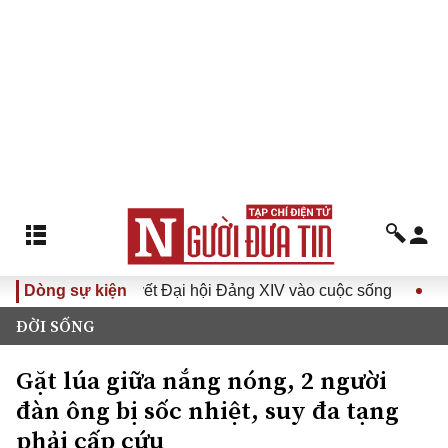
ưa Nghị quyết Đại hội Đảng XIV vào cuộc sống
Dòng sự kiện
Hướng tới
ĐỜI SỐNG
Gặt lúa giữa nắng nóng, 2 người
đàn ông bị sốc nhiệt, suy đa tạng
phải cấp cứu