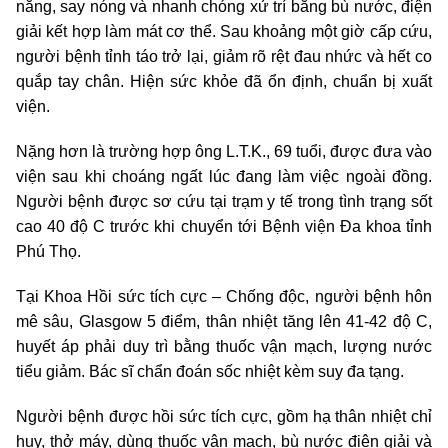
nắng, say nóng và nhanh chóng xử trí bằng bù nước, điện
giải kết hợp làm mát cơ thể. Sau khoảng một giờ cấp cứu,
người bệnh tỉnh táo trở lại, giảm rõ rệt đau nhức và hết co
quắp tay chân. Hiện sức khỏe đã ổn định, chuẩn bị xuất
viện.
Nặng hơn là trường hợp ông L.T.K., 69 tuổi, được đưa vào
viện sau khi choáng ngất lúc đang làm việc ngoài đồng.
Người bệnh được sơ cứu tại trạm y tế trong tình trạng sốt
cao 40 độ C trước khi chuyển tới Bệnh viện Đa khoa tỉnh
Phú Thọ.
Tại Khoa Hồi sức tích cực – Chống độc, người bệnh hôn
mê sâu, Glasgow 5 điểm, thân nhiệt tăng lên 41-42 độ C,
huyết áp phải duy trì bằng thuốc vận mạch, lượng nước
tiểu giảm. Bác sĩ chẩn đoán sốc nhiệt kèm suy đa tạng.
Người bệnh được hồi sức tích cực, gồm hạ thân nhiệt chỉ
huy, thở máy, dùng thuốc vận mạch, bù nước điện giải và