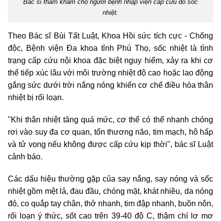
Bác sĩ thăm khám cho người bệnh nhập viện cấp cứu do sốc
nhiệt.
Theo Bác sĩ Bùi Tất Luật, Khoa Hồi sức tích cực - Chống
độc, Bệnh viện Đa khoa tỉnh Phú Thọ, sốc nhiệt là tình
trạng cấp cứu nội khoa đặc biệt nguy hiểm, xảy ra khi cơ
thể tiếp xúc lâu với môi trường nhiệt độ cao hoặc lao động
gắng sức dưới trời nắng nóng khiến cơ chế điều hòa thân
nhiệt bị rối loạn.
"Khi thân nhiệt tăng quá mức, cơ thể có thể nhanh chóng
rơi vào suy đa cơ quan, tổn thương não, tim mạch, hô hấp
và tử vong nếu không được cấp cứu kịp thời", bác sĩ Luật
cảnh báo.
Các dấu hiệu thường gặp của say nắng, say nóng và sốc
nhiệt gồm mệt lả, đau đầu, chóng mặt, khát nhiều, da nóng
đỏ, co quắp tay chân, thở nhanh, tim đập nhanh, buồn nôn,
rối loạn ý thức, sốt cao trên 39-40 độ C, thậm chí lơ mơ