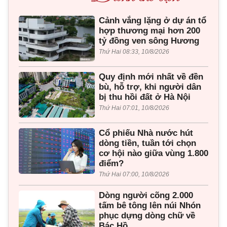
Cảnh vắng lặng ở dự án tổ
hợp thương mại hơn 200
tỷ đồng ven sông Hương
Thứ Hai 08:33, 10/8/2026
Quy định mới nhất về đền
bù, hỗ trợ, khi người dân
bị thu hồi đất ở Hà Nội
Thứ Hai 07:01, 10/8/2026
Cổ phiếu Nhà nước hút
dòng tiền, tuần tới chọn
cơ hội nào giữa vùng 1.800
điểm?
Thứ Hai 07:00, 10/8/2026
Dòng người cõng 2.000
tấm bê tông lên núi Nhón
phục dựng dòng chữ về
Bác Hồ