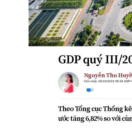
Xi nhan Trái Phải
Bạn đọc viết
GDP quý III/2
Nguyễn Thu Huy
Chủ nhật, 06/10/2024 09:38 GMT
0
Theo Tổng cục Thống kê,
ước tăng 6,82% so với cù