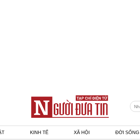
ẬT
KINH TẾ
XÃ HỘI
ĐỜI SỐNG