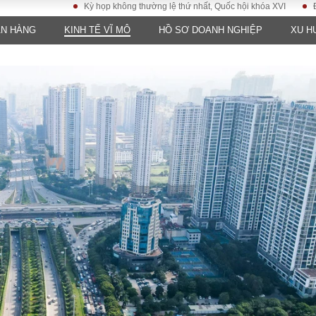
Kỳ họp không thường lệ thứ nhất, Quốc hội khóa XVI
Đưa Nghị 
ÂN HÀNG
KINH TẾ VĨ MÔ
HỒ SƠ DOANH NGHIỆP
XU H
LUẬT
KINH TẾ
XÃ HỘI
ảy pháp
Bất động sản
Dân sinh
Tài chính - Ngân
Giáo dục
luật gia
hàng
Văn hoá
ều tra
Kinh tế vĩ mô
Môi trườn
i công dân
Hồ sơ doanh
Giao thông
nghiệp
- Hình sự
Xu hướng thị
trường
Tiêu dùng và dư
luận
Công nghệ
US