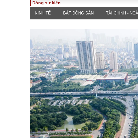
Dòng sự kiện
KINH TẾ
BẤT ĐỘNG SẢN
TÀI CHÍNH - NG
TOÀN CẢNH
PHÁP 
Tiêu điểm
Dòng ch
luật
Chính sách
Góc nhìn 
Sự kiện
Hồ sơ đi
Đối thoại
Tiếng nó
Thế giới
An ninh 
ĐA CHIỀU
INFOC
Quan điểm