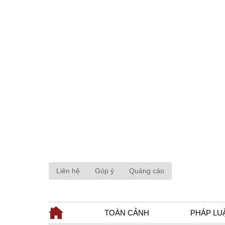
Liên hệ
Góp ý
Quảng cáo
TOÀN CẢNH
PHÁP LU