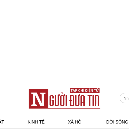
ẬT
KINH TẾ
XÃ HỘI
ĐỜI SỐNG