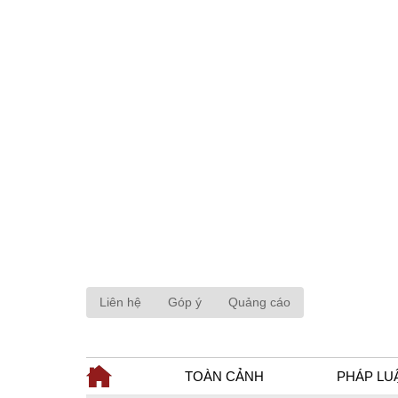
Liên hệ
Góp ý
Quảng cáo
TOÀN CẢNH
PHÁP LU