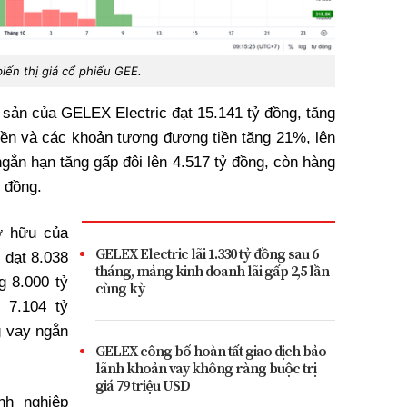
iến thị giá cổ phiếu GEE.
i sản của GELEX Electric đạt 15.141 tỷ đồng, tăng
iền và các khoản tương đương tiền tăng 21%, lên
ngắn hạn tăng gấp đôi lên 4.517 tỷ đồng, còn hàng
ỷ đồng.
ở hữu của
GELEX Electric lãi 1.330 tỷ đồng sau 6
 đạt 8.038
tháng, mảng kinh doanh lãi gấp 2,5 lần
g 8.000 tỷ
cùng kỳ
 7.104 tỷ
g vay ngắn
GELEX công bố hoàn tất giao dịch bảo
.
lãnh khoản vay không ràng buộc trị
giá 79 triệu USD
nh nghiệp