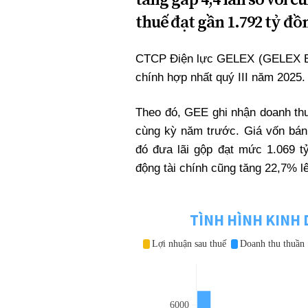
Xi nhan Trái Phải
thuế đạt gần 1.792 tỷ đồn
Bạn đọc viết
CTCP Điện lực GELEX (GELEX El
chính hợp nhất quý III năm 2025
Theo đó, GEE ghi nhận doanh thu
cùng kỳ năm trước. Giá vốn bán
đó đưa lãi gộp đạt mức 1.069 t
động tài chính cũng tăng 22,7% 