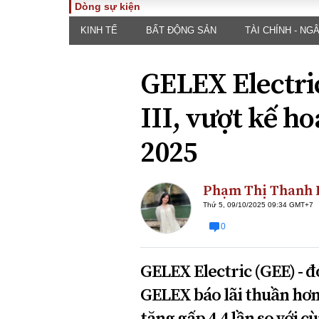
Dòng sự kiện
KINH TẾ
BẤT ĐỘNG SẢN
TÀI CHÍNH - NG
TOÀN CẢNH
PHÁP 
Tiêu điểm
Dòng ch
GELEX Electric
luật
Chính sách
Góc nhìn 
Sự kiện
III, vượt kế h
Hồ sơ đi
Đối thoại
Tiếng nó
2025
Thế giới
An ninh 
Phạm Thị Thanh 
Thứ 5, 09/10/2025 09:34 GMT+7
0
GELEX Electric (GEE) - đ
ĐA CHIỀU
INFOC
GELEX báo lãi thuần hơn 
Quan điểm
tăng gấp 4,4 lần so với 