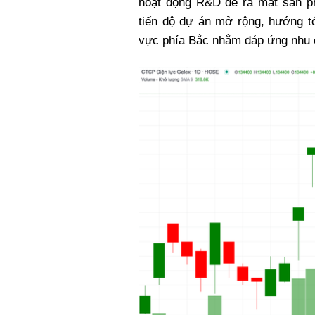
hoạt động R&D để ra mắt sản p
tiến độ dự án mở rộng, hướng t
vực phía Bắc nhằm đáp ứng nhu 