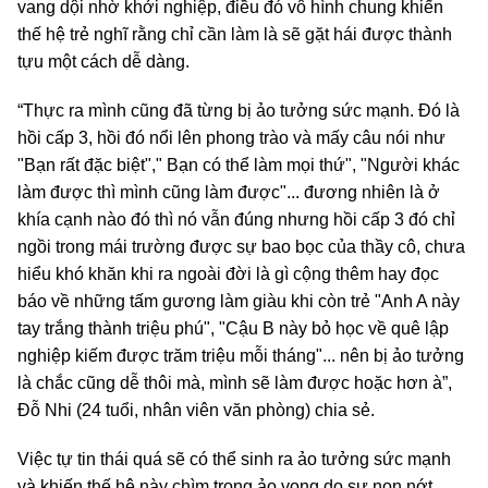
vang dội nhờ khởi nghiệp, điều đó vô hình chung khiến
thế hệ trẻ nghĩ rằng chỉ cần làm là sẽ gặt hái được thành
tựu một cách dễ dàng.
“Thực ra mình cũng đã từng bị ảo tưởng sức mạnh. Đó là
hồi cấp 3, hồi đó nổi lên phong trào và mấy câu nói như
"Bạn rất đặc biệt"," Bạn có thể làm mọi thứ", "Người khác
làm được thì mình cũng làm được"... đương nhiên là ở
khía cạnh nào đó thì nó vẫn đúng nhưng hồi cấp 3 đó chỉ
ngồi trong mái trường được sự bao bọc của thầy cô, chưa
hiểu khó khăn khi ra ngoài đời là gì cộng thêm hay đọc
báo về những tấm gương làm giàu khi còn trẻ "Anh A này
tay trắng thành triệu phú", "Cậu B này bỏ học về quê lập
nghiệp kiếm được trăm triệu mỗi tháng"... nên bị ảo tưởng
là chắc cũng dễ thôi mà, mình sẽ làm được hoặc hơn à”,
Đỗ Nhi (24 tuổi, nhân viên văn phòng) chia sẻ.
Việc tự tin thái quá sẽ có thể sinh ra ảo tưởng sức mạnh
và khiến thế hệ này chìm trong ảo vọng do sự non nớt,