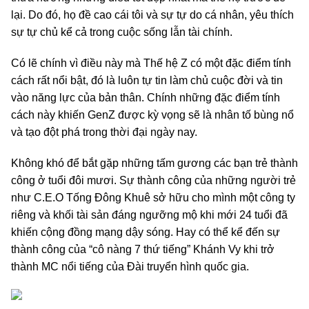
lại. Do đó, họ đề cao cái tôi và sự tự do cá nhân, yêu thích
sự tự chủ kể cả trong cuộc sống lẫn tài chính.
Có lẽ chính vì điều này mà Thế hệ Z có một đặc điểm tính
cách rất nổi bật, đó là luôn tự tin làm chủ cuộc đời và tin
vào năng lực của bản thân. Chính những đặc điểm tính
cách này khiến GenZ được kỳ vọng sẽ là nhân tố bùng nổ
và tạo đột phá trong thời đại ngày nay.
Không khó để bắt gặp những tấm gương các bạn trẻ thành
công ở tuổi đôi mươi. Sự thành công của những người trẻ
như C.E.O Tống Đông Khuê sở hữu cho mình một công ty
riêng và khối tài sản đáng ngưỡng mộ khi mới 24 tuổi đã
khiến cộng đồng mạng dậy sóng. Hay có thể kể đến sự
thành công của “cô nàng 7 thứ tiếng” Khánh Vy khi trở
thành MC nổi tiếng của Đài truyển hình quốc gia.