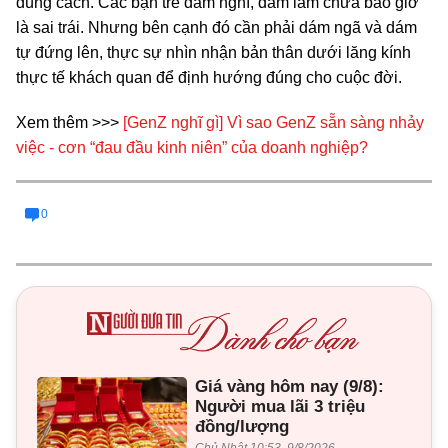
đúng cách. Các bạn trẻ dám nghĩ, dám làm chưa bao giờ
là sai trái. Nhưng bên cạnh đó cần phải dám ngã và dám
tự đứng lên, thực sự nhìn nhận bản thân dưới lăng kính
thực tế khách quan để định hướng đúng cho cuộc đời.
Xem thêm >>>
[GenZ nghĩ gì] Vì sao GenZ sẵn sàng nhảy
việc - cơn “đau đầu kinh niên” của doanh nghiệp?
0
Giá vàng hôm nay (9/8):
Người mua lãi 3 triệu
đồng/lượng