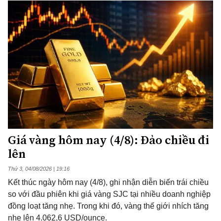
Giá vàng hôm nay (4/8): Đảo chiều đi
lên
Thứ 3, 04/08/2026 | 19:16
Kết thúc ngày hôm nay (4/8), ghi nhận diễn biến trái chiều
so với đầu phiên khi giá vàng SJC tại nhiều doanh nghiệp
đồng loạt tăng nhẹ. Trong khi đó, vàng thế giới nhích tăng
nhẹ lên 4.062,6 USD/ounce.