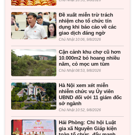
Chủ Nhật 10:53, 9/8/2026
Đề xuất miễn trừ trách
nhiệm cho tổ chức tín
dụng khi báo cáo về các
giao dịch đáng ngờ
Chủ Nhật 10:06, 9/8/2026
Cận cảnh khu chợ cũ hơn
10.000m2 bỏ hoang nhiều
năm, cỏ mọc um tùm
Chủ Nhật 08:53, 9/8/2026
Hà Nội xem xét miễn
nhiễm chức vụ Ủy viên
UBND đối với 11 giám đốc
sở ngành
Chủ Nhật 10:52, 9/8/2026
Hải Phòng: Chi hội Luật
gia xã Nguyên Giáp kiện
toàn tổ chức, đẩy mạnh