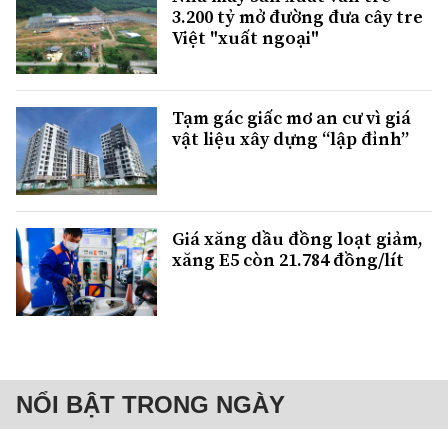
3.200 tỷ mở đường đưa cây tre
Việt "xuất ngoại"
Tạm gác giấc mơ an cư vì giá
vật liệu xây dựng “lập đỉnh”
Giá xăng dầu đồng loạt giảm,
xăng E5 còn 21.784 đồng/lít
NỔI BẬT TRONG NGÀY