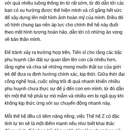
với quá nhiều luồng thông tin từ rất sớm, từ đó dẫn tới các
bạn có xu hướng được thể hiện mình và cố gắng hết sức
để xây dựng lên một hình ảnh hoàn mỹ của mình. Điều đó
vô hình chung tạo nên áp lực cho chính thế hệ này đuổi
theo một hình tượng hoàn hảo, dẫn tới có những ảo vọng
về bản thân mình.
Để tránh xảy ra trường hợp trên, Tiến sĩ cho rằng các bậc
phụ huynh cần đặt sự quan tâm lên con cái nhiều hơn,
lắng nghe và chia sẻ những mong muốn thật sự của giới
trẻ để đưa ra định hướng chính xác, kịp thời. Giữa thời đại
công nghệ hoá, cuộc sống trôi đi quá nhanh khiến nhiều
phụ huynh chưa thực sự để ý đến con em mình, từ đó dẫn
tới một thế hệ phải tự mò mẫm và nhiều em bị ngã quỵ khi
không kịp thức ứng với sự chuyển động nhanh này.
Mỗi thế hệ đều có tiềm năng riêng, việc Thế hệ Z có đặc
tính tự tin sẽ là một điểm mạnh nếu như biết khai thác